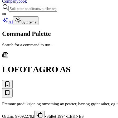
Companybook
⌘
K
AI
Bytt tema
Command Palette
Search for a command to run...
LOFOT AGRO AS
Fremme produksjon og omsetning av poteter, bær og grønnsaker, og ivar
Org.nr:
970922792
•
Stiftet
1994
•
LEKNES