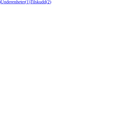
)
Underenheter
(
1
)
Tilskudd
(
2
)