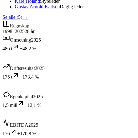
Kåre Holand
Styreleder
Gustav Arnold Karlsen
Daglig leder
Se alle (5)
→
Regnskap
1998–2025
28
år
Omsetning
2025
486 t
+48,2 %
Driftsresultat
2025
175 t
+173,4 %
Egenkapital
2025
1,5 mill
+12,1 %
EBITDA
2025
176
+170,8 %