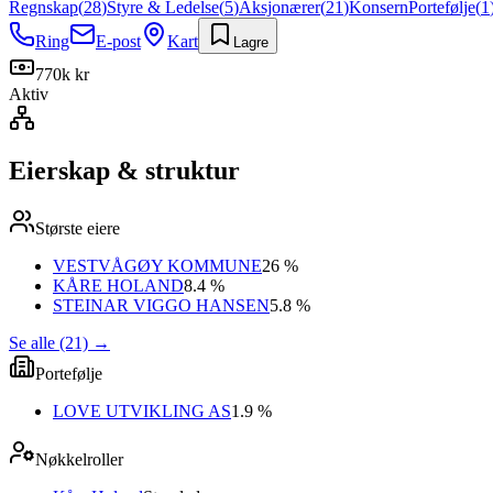
Regnskap
(
28
)
Styre & Ledelse
(
5
)
Aksjonærer
(
21
)
Konsern
Portefølje
(
1
Ring
E-post
Kart
Lagre
770k kr
Aktiv
Eierskap & struktur
Største eiere
VESTVÅGØY KOMMUNE
26 %
KÅRE HOLAND
8.4 %
STEINAR VIGGO HANSEN
5.8 %
Se alle (21)
→
Portefølje
LOVE UTVIKLING AS
1.9 %
Nøkkelroller