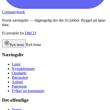
Companybook
Norsk næringsliv — tilgjengelig der din AI jobber. Bygget på åpne
data.
Et prosjekt fra
D&CO
Bytt tema
Bytt tema
Næringsliv
Lister
Nyetableringer
Opphørte
Børsnotert
Anbud
Patentsok
Fylker og kommuner
Det offentlige
Staten