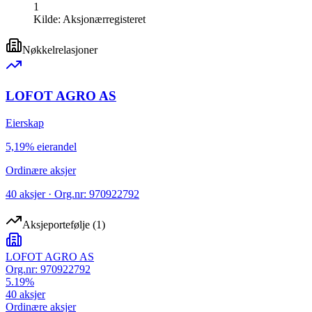
1
Kilde:
Aksjonærregisteret
Nøkkelrelasjoner
LOFOT AGRO AS
Eierskap
5,19% eierandel
Ordinære aksjer
40 aksjer · Org.nr: 970922792
Aksjeportefølje
(
1
)
LOFOT AGRO AS
Org.nr:
970922792
5.19
%
40
aksjer
Ordinære aksjer