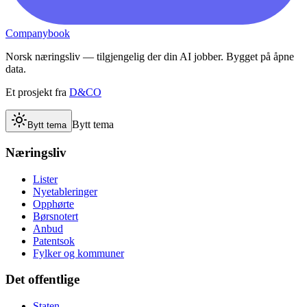
Companybook
Norsk næringsliv — tilgjengelig der din AI jobber. Bygget på åpne
data.
Et prosjekt fra
D&CO
Bytt tema
Bytt tema
Næringsliv
Lister
Nyetableringer
Opphørte
Børsnotert
Anbud
Patentsok
Fylker og kommuner
Det offentlige
Staten