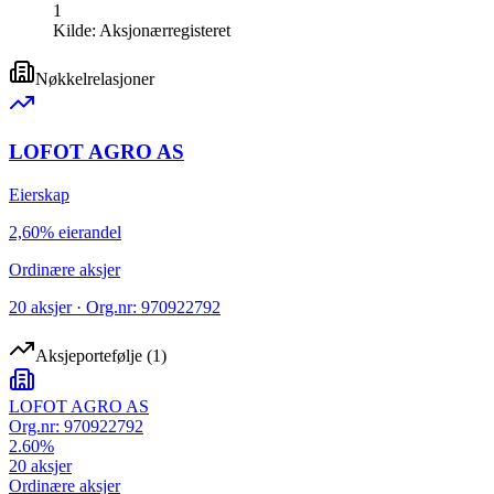
1
Kilde:
Aksjonærregisteret
Nøkkelrelasjoner
LOFOT AGRO AS
Eierskap
2,60% eierandel
Ordinære aksjer
20 aksjer · Org.nr: 970922792
Aksjeportefølje
(
1
)
LOFOT AGRO AS
Org.nr:
970922792
2.60
%
20
aksjer
Ordinære aksjer