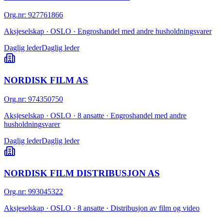
Org.nr
:
927761866
Aksjeselskap · OSLO · Engroshandel med andre husholdningsvarer
Daglig leder
Daglig leder
NORDISK FILM AS
Org.nr
:
974350750
Aksjeselskap · OSLO · 8 ansatte · Engroshandel med andre
husholdningsvarer
Daglig leder
Daglig leder
NORDISK FILM DISTRIBUSJON AS
Org.nr
:
993045322
Aksjeselskap · OSLO · 8 ansatte · Distribusjon av film og video