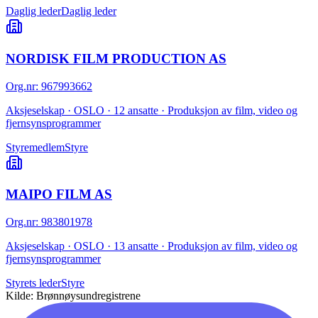
Daglig leder
Daglig leder
NORDISK FILM PRODUCTION AS
Org.nr
:
967993662
Aksjeselskap · OSLO · 12 ansatte · Produksjon av film, video og
fjernsynsprogrammer
Styremedlem
Styre
MAIPO FILM AS
Org.nr
:
983801978
Aksjeselskap · OSLO · 13 ansatte · Produksjon av film, video og
fjernsynsprogrammer
Styrets leder
Styre
Kilde: Brønnøysundregistrene