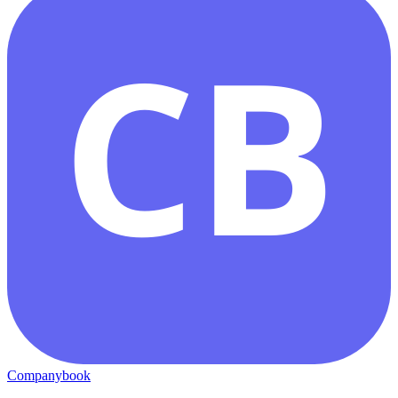
CB
Companybook