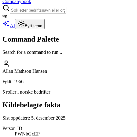
Companybook
⌘
K
AI
Bytt tema
Command Palette
Search for a command to run...
Allan Mathson Hansen
Født
:
1966
5 roller i norske bedrifter
Kildebelagte fakta
Sist oppdatert:
5. desember 2025
Person-ID
PWNbGcEP