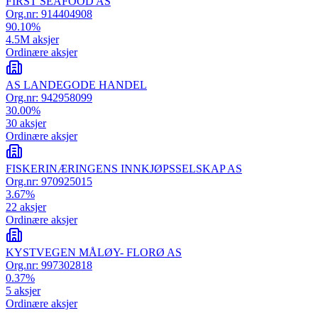
FIRST SEAFOOD AS
Org.nr:
914404908
90.10
%
4.5M
aksjer
Ordinære aksjer
AS LANDEGODE HANDEL
Org.nr:
942958099
30.00
%
30
aksjer
Ordinære aksjer
FISKERINÆRINGENS INNKJØPSSELSKAP AS
Org.nr:
970925015
3.67
%
22
aksjer
Ordinære aksjer
KYSTVEGEN MÅLØY- FLORØ AS
Org.nr:
997302818
0.37
%
5
aksjer
Ordinære aksjer