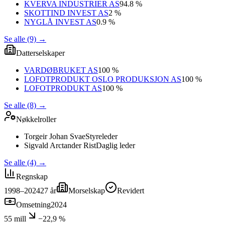
KVERVA INDUSTRIER AS
94.8 %
SKOTTIND INVEST AS
2 %
NYGLÅ INVEST AS
0.9 %
Se alle (9)
→
Datterselskaper
VARDØBRUKET AS
100 %
LOFOTPRODUKT OSLO PRODUKSJON AS
100 %
LOFOTPRODUKT AS
100 %
Se alle (8)
→
Nøkkelroller
Torgeir Johan Svae
Styreleder
Sigvald Arctander Rist
Daglig leder
Se alle (4)
→
Regnskap
1998–2024
27
år
Morselskap
Revidert
Omsetning
2024
55 mill
−22,9 %