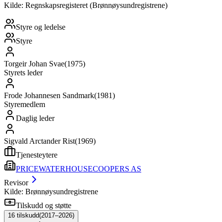
Kilde: Regnskapsregisteret (Brønnøysundregistrene)
Styre og ledelse
Styre
Torgeir Johan Svae
(
1975
)
Styrets leder
Frode Johannesen Sandmark
(
1981
)
Styremedlem
Daglig leder
Sigvald Arctander Rist
(
1969
)
Tjenesteytere
PRICEWATERHOUSECOOPERS AS
Revisor
Kilde: Brønnøysundregistrene
Tilskudd og støtte
16
tilskudd
(
2017–2026
)