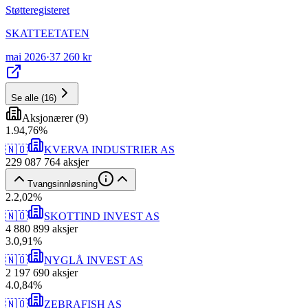
Støtteregisteret
SKATTEETATEN
mai 2026
·
37 260 kr
Se alle
(
16
)
Aksjonærer
(
9
)
1
.
94,76
%
🇳🇴
KVERVA INDUSTRIER AS
229 087 764
aksjer
Tvangsinnløsning
2
.
2,02
%
🇳🇴
SKOTTIND INVEST AS
4 880 899
aksjer
3
.
0,91
%
🇳🇴
NYGLÅ INVEST AS
2 197 690
aksjer
4
.
0,84
%
🇳🇴
ZEBRAFISH AS