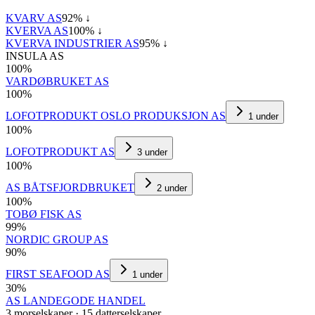
KVARV AS
92
% ↓
KVERVA AS
100
% ↓
KVERVA INDUSTRIER AS
95
% ↓
INSULA AS
100
%
VARDØBRUKET AS
100
%
LOFOTPRODUKT OSLO PRODUKSJON AS
1
under
100
%
LOFOTPRODUKT AS
3
under
100
%
AS BÅTSFJORDBRUKET
2
under
100
%
TOBØ FISK AS
99
%
NORDIC GROUP AS
90
%
FIRST SEAFOOD AS
1
under
30
%
AS LANDEGODE HANDEL
3
morselskap
er
·
15
datterselskap
er