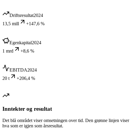
Driftsresultat
2024
13,5 mill
+147,6 %
Egenkapital
2024
1 mrd
+8,6 %
EBITDA
2024
20 t
+206,4 %
Inntekter og resultat
Det blå området viser omsetningen over tid. Den grønne linjen viser
hva som er igjen som årsresultat.