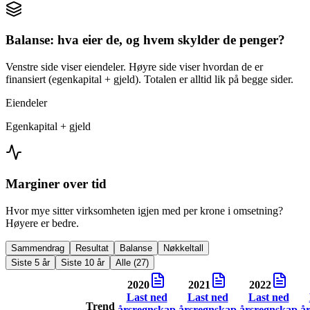
Balanse: hva eier de, og hvem skylder de penger?
Venstre side viser eiendeler. Høyre side viser hvordan de er
finansiert (egenkapital + gjeld). Totalen er alltid lik på begge sider.
Eiendeler
Egenkapital + gjeld
Marginer over tid
Hvor mye sitter virksomheten igjen med per krone i omsetning?
Høyere er bedre.
Sammendrag
Resultat
Balanse
Nøkkeltall
Siste 5 år
Siste 10 år
Alle (27)
2020
2021
2022
Last ned
Last ned
Last ned
Trend
årsregnskap
årsregnskap
årsregnskap
å