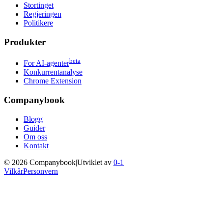
Stortinget
Regjeringen
Politikere
Produkter
beta
For AI-agenter
Konkurrentanalyse
Chrome Extension
Companybook
Blogg
Guider
Om oss
Kontakt
©
2026
Companybook
|
Utviklet av
0-1
Vilkår
Personvern