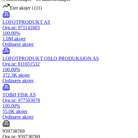
Eier aksjer i
(
11
)
LOFOTPRODUKT AS
Org.nr:
971141603
100.00
%
1.0M
aksjer
Ordinære aksjer
LOFOTPRODUKT OSLO PRODUKSJON AS
Org.nr:
811651532
100.00
%
372.3K
aksjer
Ordinære aksjer
TOBØ FISK AS
Org.nr:
977503078
100.00
%
55.0K
aksjer
Ordinære aksjer
959738769
Org.nr:
959738769