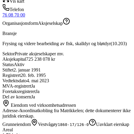
Vis kart
Telefon
76 08 70 00
Organisasjonsform
Aksjeselskap
Bransje
Frysing og videre bearbeiding av fisk, skalldyr og bløtdyr
(
10.203
)
Sektor
Private aksjeselskaper mv.
Aksjekapital
725 238 078 kr
Status
Aktiv
Stiftet
2. januar 1991
Registrert
20. feb. 1995
Vedtektsdato
4. mai 2023
MVA-registrert
Ja
Foretaksregisteret
Ja
Del av konsern
Ja
Eiendom ved virksomhetsadressen
Adresse-/koordinatkobling fra Matrikkelen; dette dokumenterer ikke
juridisk eierskap.
Grunneiendom
Vestvågøy
Uavklart eierskap
1860-17/126-0
Areal