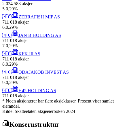
2 024 583
aksjer
5
.
0,29
%
🇳🇴
ZEBRAFISH MIP AS
711 018
aksjer
6
.
0,29
%
🇳🇴
JAN B HOLDING AS
711 018
aksjer
7
.
0,29
%
🇳🇴
KFK III AS
711 018
aksjer
8
.
0,29
%
🇳🇴
ODAJAKOB INVEST AS
711 018
aksjer
9
.
0,29
%
🇳🇴
H45 HOLDING AS
711 018
aksjer
* Noen aksjonærer har flere aksjeklasser. Prosent viser samlet
eierandel.
Kilde: Skatteetaten aksjeeierboken 2024
Konsernstruktur