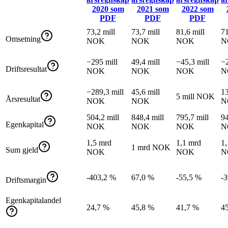
2020
som
2021
som
2022
som
PDF
PDF
PDF
73,2 mill
73,7 mill
81,6 mill
71
Omsetning
NOK
NOK
NOK
N
−295 mill
49,4 mill
−45,3 mill
−2
Driftsresultat
NOK
NOK
NOK
N
−289,3 mill
45,6 mill
13
5 mill NOK
Årsresultat
NOK
NOK
N
504,2 mill
848,4 mill
795,7 mill
94
Egenkapital
NOK
NOK
NOK
N
1,5 mrd
1,1 mrd
1,
1 mrd NOK
Sum gjeld
NOK
NOK
N
-403,2 %
67,0 %
-55,5 %
-
Driftsmargin
Egenkapitalandel
24,7 %
45,8 %
41,7 %
4