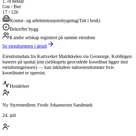
1.78 hektar
Gnr / Bnr
17
/
126
Kontor- og administrasjonsbygning
(
Tatt i bruk
)
Bekreftet bygg
1
andre selskap
registrert på samme eiendom
Se eiendommen i detalj
Eiendomsdata fra Kartverket Matrikkelen via Geonorge. Koblingen
baseres på spatial join (selskapets geocodede koordinat ligger inni
eiendomsgrensen) — kan inkludere naboeiendommer hvis
koordinatet er upresist.
Hendelser
Ny Styremedlem: Frode Johannesen Sandmark
24. juli