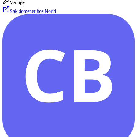
Verktøy
Søk domener hos Norid
CB