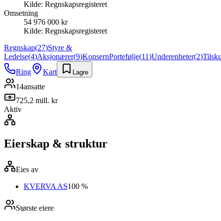
Kilde:
Regnskapsregisteret
Omsetning
54 976 000 kr
Kilde:
Regnskapsregisteret
Regnskap
(
27
)
Styre &
Ledelse
(
4
)
Aksjonærer
(
9
)
Konsern
Portefølje
(
11
)
Underenheter
(
2
)
Tilsk
Ring
Kart
Lagre
14
ansatte
725,2 mill. kr
Aktiv
Eierskap & struktur
Eies av
KVERVA AS
100 %
Største eiere