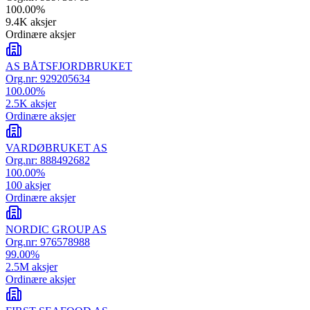
100.00
%
9.4K
aksjer
Ordinære aksjer
AS BÅTSFJORDBRUKET
Org.nr:
929205634
100.00
%
2.5K
aksjer
Ordinære aksjer
VARDØBRUKET AS
Org.nr:
888492682
100.00
%
100
aksjer
Ordinære aksjer
NORDIC GROUP AS
Org.nr:
976578988
99.00
%
2.5M
aksjer
Ordinære aksjer