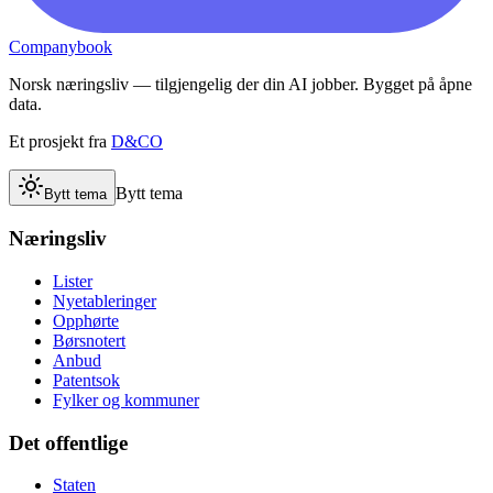
Companybook
Norsk næringsliv — tilgjengelig der din AI jobber. Bygget på åpne
data.
Et prosjekt fra
D&CO
Bytt tema
Bytt tema
Næringsliv
Lister
Nyetableringer
Opphørte
Børsnotert
Anbud
Patentsok
Fylker og kommuner
Det offentlige
Staten