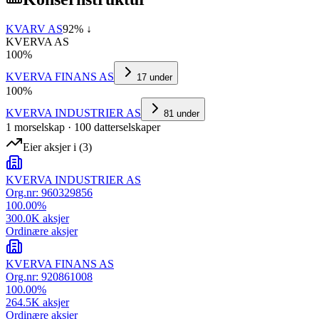
KVARV AS
92
% ↓
KVERVA AS
100
%
KVERVA FINANS AS
17
under
100
%
KVERVA INDUSTRIER AS
81
under
1
morselskap
·
100
datterselskap
er
Eier aksjer i
(
3
)
KVERVA INDUSTRIER AS
Org.nr:
960329856
100.00
%
300.0K
aksjer
Ordinære aksjer
KVERVA FINANS AS
Org.nr:
920861008
100.00
%
264.5K
aksjer
Ordinære aksjer