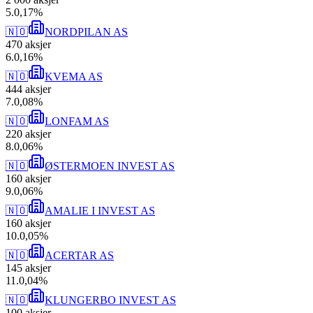
5
.
0,17
%
🇳🇴
NORDPILAN AS
470
aksjer
6
.
0,16
%
🇳🇴
KVEMA AS
444
aksjer
7
.
0,08
%
🇳🇴
LONFAM AS
220
aksjer
8
.
0,06
%
🇳🇴
ØSTERMOEN INVEST AS
160
aksjer
9
.
0,06
%
🇳🇴
AMALIE I INVEST AS
160
aksjer
10
.
0,05
%
🇳🇴
ACERTAR AS
145
aksjer
11
.
0,04
%
🇳🇴
KLUNGERBO INVEST AS
100
aksjer