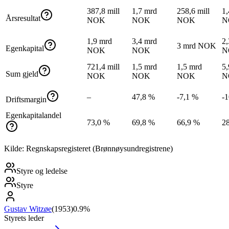
387,8 mill
1,7 mrd
258,6 mill
1,
Årsresultat
NOK
NOK
NOK
N
1,9 mrd
3,4 mrd
2,
3 mrd NOK
Egenkapital
NOK
NOK
N
721,4 mill
1,5 mrd
1,5 mrd
5,
Sum gjeld
NOK
NOK
NOK
N
–
47,8 %
-7,1 %
-
Driftsmargin
Egenkapitalandel
73,0 %
69,8 %
66,9 %
2
Kilde: Regnskapsregisteret (Brønnøysundregistrene)
Styre og ledelse
Styre
Gustav Witzøe
(
1953
)
0.9%
Styrets leder