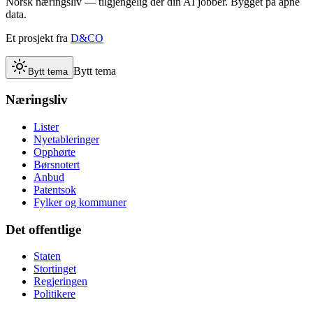
Norsk næringsliv — tilgjengelig der din AI jobber. Bygget på åpne
data.
Et prosjekt fra
D&CO
Bytt tema
Bytt tema
Næringsliv
Lister
Nyetableringer
Opphørte
Børsnotert
Anbud
Patentsok
Fylker og kommuner
Det offentlige
Staten
Stortinget
Regjeringen
Politikere