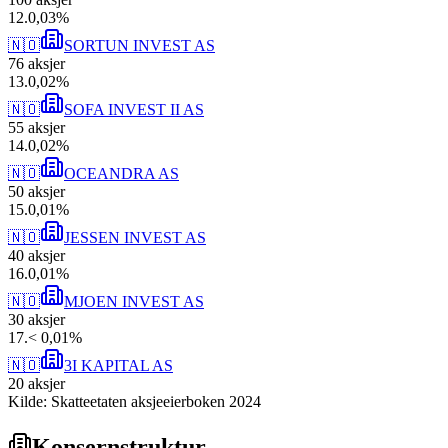
12
.
0,03
%
🇳🇴
SORTUN INVEST AS
76
aksjer
13
.
0,02
%
🇳🇴
SOFA INVEST II AS
55
aksjer
14
.
0,02
%
🇳🇴
OCEANDRA AS
50
aksjer
15
.
0,01
%
🇳🇴
JESSEN INVEST AS
40
aksjer
16
.
0,01
%
🇳🇴
MJOEN INVEST AS
30
aksjer
17
.
< 0,01
%
🇳🇴
3I KAPITAL AS
20
aksjer
Kilde: Skatteetaten aksjeeierboken 2024
Konsernstruktur