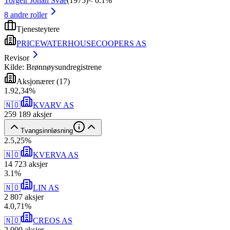
Torgeir Johan Svae
(
1975
)
< 0.1%
8
andre roller
Tjenesteytere
PRICEWATERHOUSECOOPERS AS
Revisor
Kilde: Brønnøysundregistrene
Aksjonærer
(
17
)
1
.
92,34
%
🇳🇴
KVARV AS
259 189
aksjer
Tvangsinnløsning
2
.
5,25
%
🇳🇴
KVERVA AS
14 723
aksjer
3
.
1
%
🇳🇴
LIN AS
2 807
aksjer
4
.
0,71
%
🇳🇴
CREOS AS
2 000
aksjer