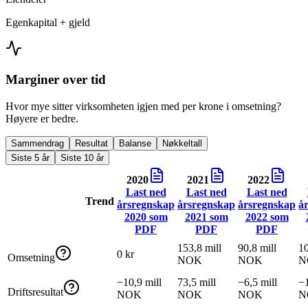
Egenkapital + gjeld
Marginer over tid
Hvor mye sitter virksomheten igjen med per krone i omsetning?
Høyere er bedre.
Sammendrag
Resultat
Balanse
Nøkkeltall
Siste 5 år
Siste 10 år
2020
2021
2022
Last ned
Last ned
Last ned
Trend
årsregnskap
årsregnskap
årsregnskap
å
2020
som
2021
som
2022
som
PDF
PDF
PDF
153,8 mill
90,8 mill
10
0 kr
Omsetning
NOK
NOK
N
−10,9 mill
73,5 mill
−6,5 mill
−1
Driftsresultat
NOK
NOK
NOK
N