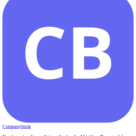
CB
Companybook