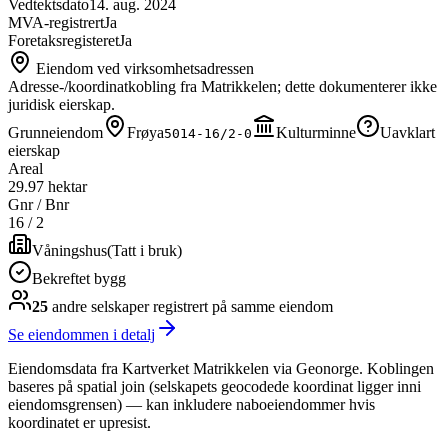
Vedtektsdato
14. aug. 2024
MVA-registrert
Ja
Foretaksregisteret
Ja
Eiendom ved virksomhetsadressen
Adresse-/koordinatkobling fra Matrikkelen; dette dokumenterer ikke
juridisk eierskap.
Grunneiendom
Frøya
Kulturminne
Uavklart
5014-16/2-0
eierskap
Areal
29.97 hektar
Gnr / Bnr
16
/
2
Våningshus
(
Tatt i bruk
)
Bekreftet bygg
25
andre selskap
er
registrert på samme eiendom
Se eiendommen i detalj
Eiendomsdata fra Kartverket Matrikkelen via Geonorge. Koblingen
baseres på spatial join (selskapets geocodede koordinat ligger inni
eiendomsgrensen) — kan inkludere naboeiendommer hvis
koordinatet er upresist.