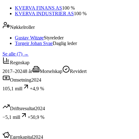
KVERVA FINANS AS
100 %
KVERVA INDUSTRIER AS
100 %
Nøkkelroller
Gustav Witzøe
Styreleder
Torgeir Johan Svae
Daglig leder
Se alle (7)
→
Regnskap
2017–2024
8
år
Morselskap
Revidert
Omsetning
2024
105,1 mill
+4,9 %
Driftsresultat
2024
−5,1 mill
+50,9 %
Egenkapital
2024