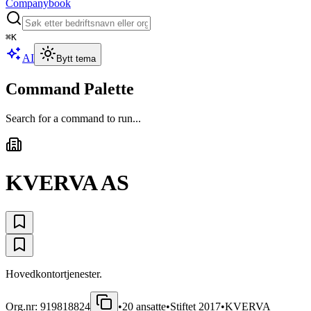
Companybook
⌘
K
AI
Bytt tema
Command Palette
Search for a command to run...
KVERVA AS
Hovedkontortjenester.
Org.nr:
919818824
•
20
ansatte
•
Stiftet
2017
•
KVERVA