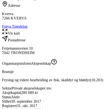
Adresse
Kverva
7266
KVERVA
Frøya
,
Trøndelag
Vis kart
Postadresse
Ferjemannsveien 10
7042
TRONDHEIM
Organisasjonsform
Aksjeselskap
Bransje
Frysing og videre bearbeiding av fisk, skalldyr og bløtdyr
(
10.203
)
Sektor
Private aksjeselskaper mv.
Aksjekapital
280 689 kr
Status
Aktiv
Stiftet
30. september 2017
Registrert
31. okt. 2017