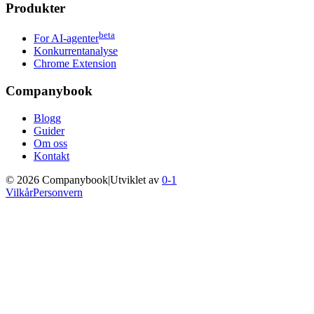
Produkter
beta
For AI-agenter
Konkurrentanalyse
Chrome Extension
Companybook
Blogg
Guider
Om oss
Kontakt
©
2026
Companybook
|
Utviklet av
0-1
Vilkår
Personvern