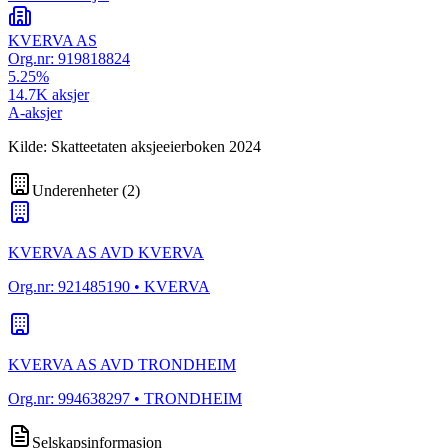
KVERVA AS
Org.nr:
919818824
5.25
%
14.7K
aksjer
A-aksjer
Kilde: Skatteetaten aksjeeierboken 2024
Underenheter
(
2
)
KVERVA AS AVD KVERVA
Org.nr:
921485190
• KVERVA
KVERVA AS AVD TRONDHEIM
Org.nr:
994638297
• TRONDHEIM
Selskapsinformasjon