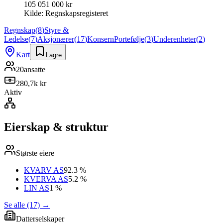
105 051 000 kr
Kilde:
Regnskapsregisteret
Regnskap
(
8
)
Styre &
Ledelse
(
7
)
Aksjonærer
(
17
)
Konsern
Portefølje
(
3
)
Underenheter
(
2
)
Kart
Lagre
20
ansatte
280,7k kr
Aktiv
Eierskap & struktur
Største eiere
KVARV AS
92.3 %
KVERVA AS
5.2 %
LIN AS
1 %
Se alle (17)
→
Datterselskaper