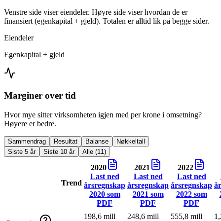
Venstre side viser eiendeler. Høyre side viser hvordan de er
finansiert (egenkapital + gjeld). Totalen er alltid lik på begge sider.
Eiendeler
Egenkapital + gjeld
Marginer over tid
Hvor mye sitter virksomheten igjen med per krone i omsetning?
Høyere er bedre.
Sammendrag
Resultat
Balanse
Nøkkeltall
Siste 5 år
Siste 10 år
Alle (11)
2020
2021
2022
Last ned
Last ned
Last ned
Trend
årsregnskap
årsregnskap
årsregnskap
å
2020
som
2021
som
2022
som
PDF
PDF
PDF
198,6 mill
248,6 mill
555,8 mill
1,