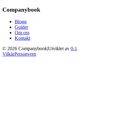
Companybook
Blogg
Guider
Om oss
Kontakt
©
2026
Companybook
|
Utviklet av
0-1
Vilkår
Personvern