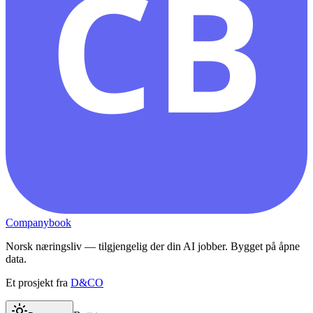
CB
Companybook
Norsk næringsliv — tilgjengelig der din AI jobber. Bygget på åpne
data.
Et prosjekt fra
D&CO