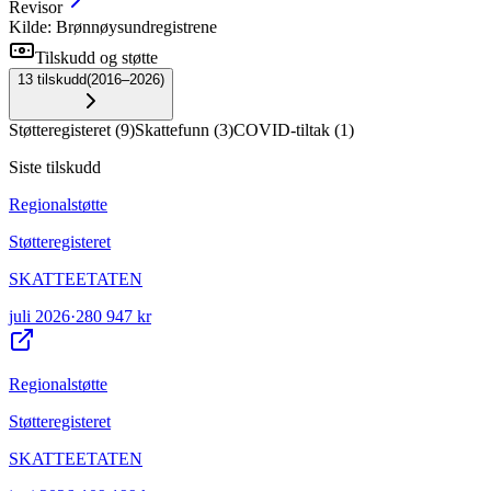
Revisor
Kilde: Brønnøysundregistrene
Tilskudd og støtte
13
tilskudd
(
2016–2026
)
Støtteregisteret
(
9
)
Skattefunn
(
3
)
COVID-tiltak
(
1
)
Siste tilskudd
Regionalstøtte
Støtteregisteret
SKATTEETATEN
juli 2026
·
280 947 kr
Regionalstøtte
Støtteregisteret
SKATTEETATEN