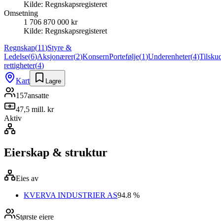
Kilde:
Regnskapsregisteret
Omsetning
1 706 870 000 kr
Kilde:
Regnskapsregisteret
Regnskap
(
11
)
Styre &
Ledelse
(
6
)
Aksjonærer
(
2
)
Konsern
Portefølje
(
1
)
Underenheter
(
4
)
Tilsku
rettigheter
(
4
)
Kart
Lagre
157
ansatte
47,5 mill. kr
Aktiv
Eierskap & struktur
Eies av
KVERVA INDUSTRIER AS
94.8 %
Største eiere