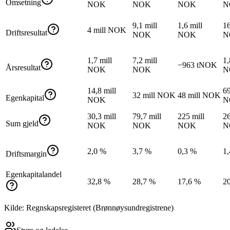
Omsetning
NOK
NOK
NOK
N
9,1 mill
1,6 mill
16
4 mill NOK
Driftsresultat
NOK
NOK
N
1,7 mill
7,2 mill
1,
−963 tNOK
Årsresultat
NOK
NOK
N
14,8 mill
69
32 mill NOK
48 mill NOK
Egenkapital
NOK
N
30,3 mill
79,7 mill
225 mill
26
Sum gjeld
NOK
NOK
NOK
N
2,0 %
3,7 %
0,3 %
1
Driftsmargin
Egenkapitalandel
32,8 %
28,7 %
17,6 %
2
Kilde: Regnskapsregisteret (Brønnøysundregistrene)