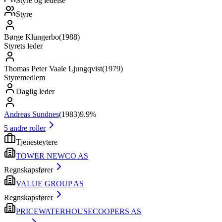
Styre og ledelse
Styre
Børge Klungerbo
(
1988
)
Styrets leder
Thomas Peter Vaale Ljungqvist
(
1979
)
Styremedlem
Daglig leder
Andreas Sundnes
(
1983
)
9.9%
5
andre roller
Tjenesteytere
TOWER NEWCO AS
Regnskapsfører
VALUE GROUP AS
Regnskapsfører
PRICEWATERHOUSECOOPERS AS