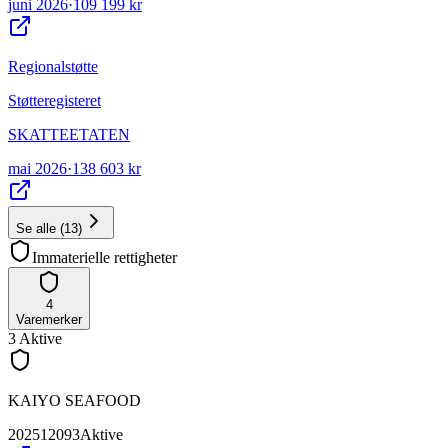
juni 2026
·
109 199 kr
Regionalstøtte
Støtteregisteret
SKATTEETATEN
mai 2026
·
138 603 kr
Se alle
(
13
)
Immaterielle rettigheter
4
Varemerker
3
Aktive
KAIYO SEAFOOD
202512093
Aktive