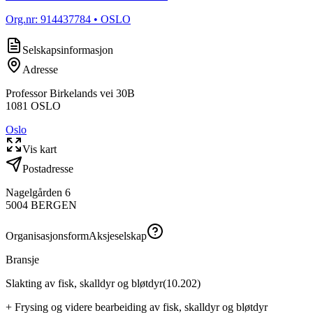
Org.nr:
914437784
• OSLO
Selskapsinformasjon
Adresse
Professor Birkelands vei 30B
1081
OSLO
Oslo
Vis kart
Postadresse
Nagelgården 6
5004
BERGEN
Organisasjonsform
Aksjeselskap
Bransje
Slakting av fisk, skalldyr og bløtdyr
(
10.202
)
+
Frysing og videre bearbeiding av fisk, skalldyr og bløtdyr