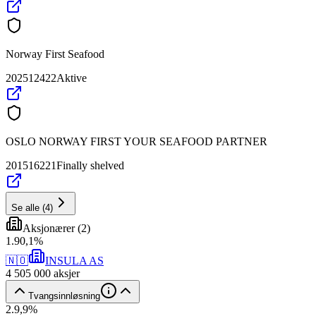
Norway First Seafood
202512422
Aktive
OSLO NORWAY FIRST YOUR SEAFOOD PARTNER
201516221
Finally shelved
Se alle
(
4
)
Aksjonærer
(
2
)
1
.
90,1
%
🇳🇴
INSULA AS
4 505 000
aksjer
Tvangsinnløsning
2
.
9,9
%