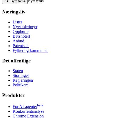
Bytt tema
Bytt tema
Næringsliv
Lister
Nyetableringer
Opphørte
Børsnotert
Anbud
Patentsok
Fylker og kommuner
Det offentlige
Staten
Stortinget
Regjeringen
Politikere
Produkter
beta
For AI-agenter
Konkurrentanalyse
Chrome Extension