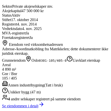
Sektor
Private aksjeselskaper mv.
Aksjekapital
47 500 000 kr
Status
Aktiv
Stiftet
17. oktober 2014
Registrert
4. nov. 2014
Vedtektsdato
4. nov. 2025
MVA-registrert
Ja
Foretaksregisteret
Ja
Eiendom ved virksomhetsadressen
Adresse-/koordinatkobling fra Matrikkelen; dette dokumenterer ikke
juridisk eierskap.
Grunneiendom
Oslo
Uavklart eierskap
0301-105/405-0
Areal
4 890 m²
Gnr / Bnr
105
/
405
Annen industribygning
(
Tatt i bruk
)
Usikker bygg (47 m)
4
andre selskap
er
registrert på samme eiendom
Se eiendommen i detalj