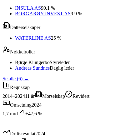
INSULA AS
90.1 %
BORGARØY INVEST AS
9.9 %
Datterselskaper
WATERLINE AS
25 %
Nøkkelroller
Børge Klungerbo
Styreleder
Andreas Sundnes
Daglig leder
Se alle (6)
→
Regnskap
2014–2024
11
år
Morselskap
Revidert
Omsetning
2024
1,7 mrd
+47,6 %
Driftsresultat
2024