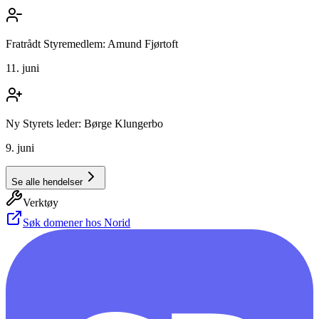
Fratrådt Styremedlem: Amund Fjørtoft
11. juni
Ny Styrets leder: Børge Klungerbo
9. juni
Se alle hendelser
Verktøy
Søk domener hos Norid