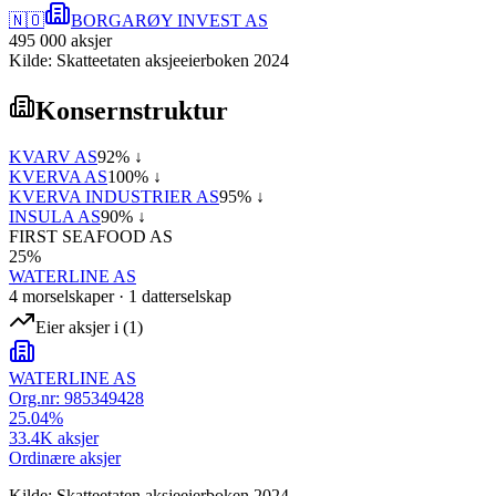
🇳🇴
BORGARØY INVEST AS
495 000
aksjer
Kilde: Skatteetaten aksjeeierboken 2024
Konsernstruktur
KVARV AS
92
% ↓
KVERVA AS
100
% ↓
KVERVA INDUSTRIER AS
95
% ↓
INSULA AS
90
% ↓
FIRST SEAFOOD AS
25
%
WATERLINE AS
4
morselskap
er
·
1
datterselskap
Eier aksjer i
(
1
)
WATERLINE AS
Org.nr:
985349428
25.04
%
33.4K
aksjer
Ordinære aksjer
Kilde: Skatteetaten aksjeeierboken 2024