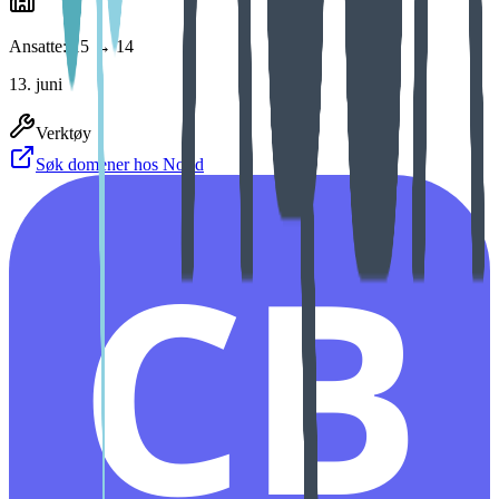
Ansatte: 15 → 14
13. juni
Verktøy
Søk domener hos Norid
CB