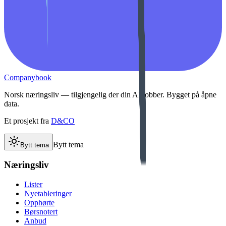
Companybook
Norsk næringsliv — tilgjengelig der din AI jobber. Bygget på åpne
data.
Et prosjekt fra
D&CO
Bytt tema
Bytt tema
Næringsliv
Lister
Nyetableringer
Opphørte
Børsnotert
Anbud