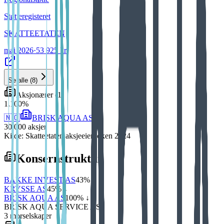
Støtteregisteret
SKATTEETATEN
mai 2026
·
53 925 kr
Se alle
(
8
)
Aksjonærer
(
1
)
1
.
100
%
🇳🇴
BRISK AQUA AS
30 000
aksjer
Kilde: Skatteetaten aksjeeierboken 2024
Konsernstruktur
BAKKE INVEST AS
43
% ↓
KRYSSE AS
45
% ↓
BRISK AQUA AS
100
% ↓
BRISK AQUA SERVICE AS
3
morselskap
er