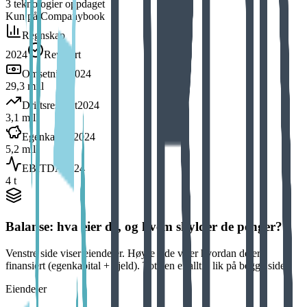
3
teknologier
oppdaget
Kun på Companybook
Regnskap
2024
Revidert
Omsetning
2024
29,3 mill
Driftsresultat
2024
3,1 mill
Egenkapital
2024
5,2 mill
EBITDA
2024
4 t
Balanse: hva eier de, og hvem skylder de penger?
Venstre side viser eiendeler. Høyre side viser hvordan de er
finansiert (egenkapital + gjeld). Totalen er alltid lik på begge sider.
Eiendeler