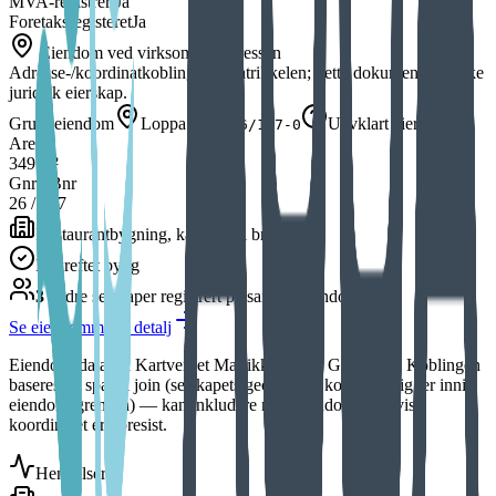
MVA-registrert
Ja
Foretaksregisteret
Ja
Eiendom ved virksomhetsadressen
Adresse-/koordinatkobling fra Matrikkelen; dette dokumenterer ikke
juridisk eierskap.
Grunneiendom
Loppa
Uavklart eierskap
5614-26/107-0
Areal
349 m²
Gnr / Bnr
26
/
107
Restaurantbygning, kafé
(
Tatt i bruk
)
Bekreftet bygg
3
andre selskap
er
registrert på samme eiendom
Se eiendommen i detalj
Eiendomsdata fra Kartverket Matrikkelen via Geonorge. Koblingen
baseres på spatial join (selskapets geocodede koordinat ligger inni
eiendomsgrensen) — kan inkludere naboeiendommer hvis
koordinatet er upresist.
Hendelser