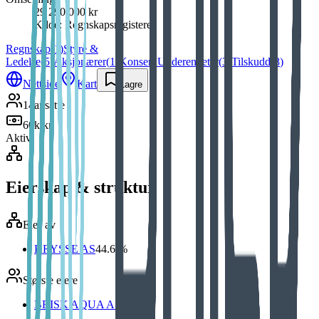
29 290 000 kr
Kilde:
Regnskapsregisteret
Regnskap
(
1
)
Styre &
Ledelse
(
5
)
Aksjonærer
(
1
)
Konsern
Underenheter
(
3
)
Tilskudd
(
8
)
Nettside
Kart
Lagre
14
ansatte
60k kr
Aktiv
Eierskap & struktur
Eies av
KRYSSE AS
44.6 %
Største eiere
BRISK AQUA AS
100 %