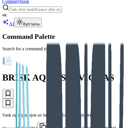
Companybook
⌘
K
AI
Bytt tema
Command Palette
Search for a command to run...
BRISK AQUA SERVICE AS
Vask og reparasjon av luseskjørt for oppdrettsnæringen.