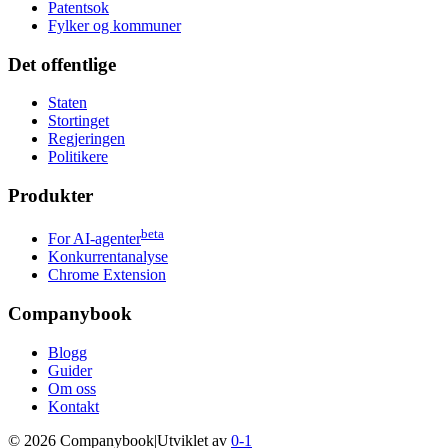
Patentsok
Fylker og kommuner
Det offentlige
Staten
Stortinget
Regjeringen
Politikere
Produkter
beta
For AI-agenter
Konkurrentanalyse
Chrome Extension
Companybook
Blogg
Guider
Om oss
Kontakt
©
2026
Companybook
|
Utviklet av
0-1