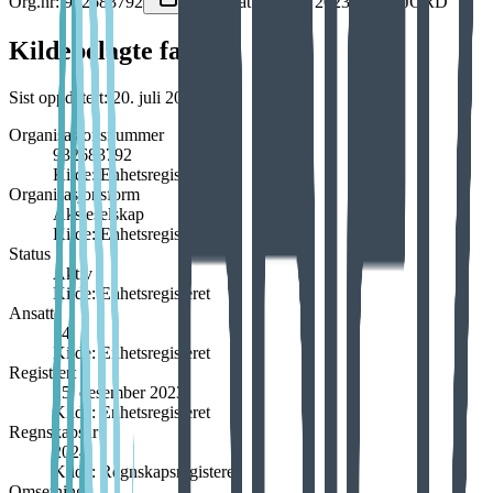
Org.nr:
932683792
•
14
ansatte
•
Stiftet
2023
•
ØKSFJORD
Kildebelagte fakta
Sist oppdatert:
20. juli 2026
Organisasjonsnummer
932683792
Kilde:
Enhetsregisteret
Organisasjonsform
Aksjeselskap
Kilde:
Enhetsregisteret
Status
Aktiv
Kilde:
Enhetsregisteret
Ansatte
14
Kilde:
Enhetsregisteret
Registrert
15. desember 2023
Kilde:
Enhetsregisteret
Regnskapsår
2024
Kilde:
Regnskapsregisteret
Omsetning