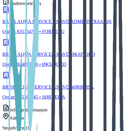
Underenheter
(
3
)
BRISK AQUA SERVICE AS AVD ADMINISTRASJON
Org.nr:
835354792
• FORNEBU
BRISK AQUA SERVICE AS AVD ØKSFJORD
Org.nr:
924899670
• ØKSFJORD
BRISK AQUA SERVICE AS AVD SØRREISA
Org.nr:
935382645
• SØRREISA
Selskapsinformasjon
Adresse
Strandveien 10