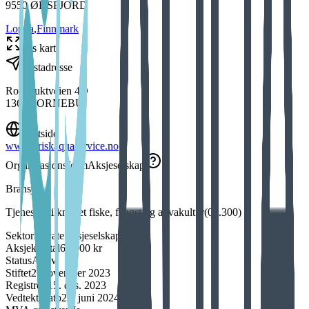
9550
ØKSFJORD
Loppa
,
Finnmark
Vis kart
Postadresse
Rolfsbuktveien 4D
1364
FORNEBU
Nettside
www.briskaquaservice.no
Organisasjonsform
Aksjeselskap
Bransje
Tjenester tilknyttet fiske, fangst og akvakultur
(
03.300
)
Sektor
Private aksjeselskaper mv.
Aksjekapital
60 000 kr
Status
Aktiv
Stiftet
2. november 2023
Registrert
15. des. 2023
Vedtektsdato
24. juni 2024