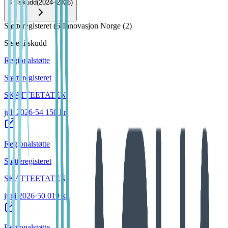
8
tilskudd
(
2024–2026
)
Støtteregisteret
(
6
)
Innovasjon Norge
(
2
)
Siste tilskudd
Regionalstøtte
Støtteregisteret
SKATTEETATEN
juli 2026
·
54 150 kr
Regionalstøtte
Støtteregisteret
SKATTEETATEN
juni 2026
·
50 019 kr
Regionalstøtte