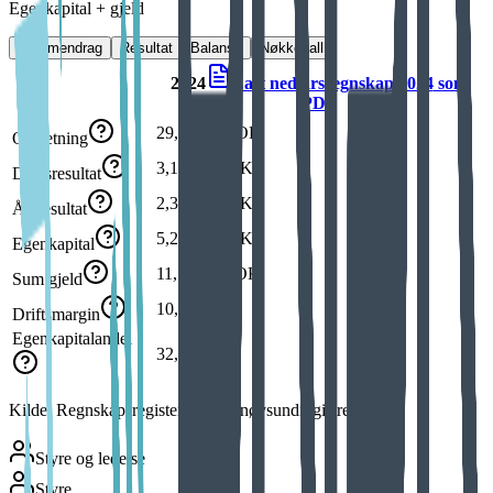
Egenkapital + gjeld
Sammendrag
Resultat
Balanse
Nøkkeltall
2024
Last ned årsregnskap
2024
som
PDF
29,3 mill NOK
Omsetning
3,1 mill NOK
Driftsresultat
2,3 mill NOK
Årsresultat
5,2 mill NOK
Egenkapital
11,1 mill NOK
Sum gjeld
10,4 %
Driftsmargin
Egenkapitalandel
32,1 %
Kilde: Regnskapsregisteret (Brønnøysundregistrene)
Styre og ledelse
Styre