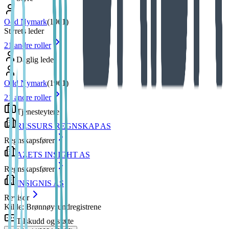
Odd Nymark
(
1961
)
Styrets leder
21
andre roller
Daglig leder
Odd Nymark
(
1961
)
21
andre roller
Tjenesteytere
RESSURS REGNSKAP AS
Regnskapsfører
AZETS INSIGHT AS
Regnskapsfører
INSIGNIS AS
Revisor
Kilde: Brønnøysundregistrene
Tilskudd og støtte