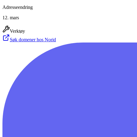
Adresseendring
12. mars
Verktøy
Søk domener hos Norid