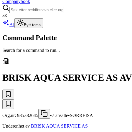
Companybook
⌘
K
AI
Bytt tema
Command Palette
Search for a command to run...
BRISK AQUA SERVICE AS A
Org.nr:
935382645
•
7
ansatte
•
SØRREISA
Underenhet av
BRISK AQUA SERVICE AS