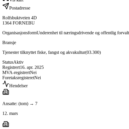
Postadresse
Rolfsbuktveien 4D
1364
FORNEBU
Organisasjonsform
Underenhet til næringsdrivende og offentlig forval
Bransje
Tjenester tilknyttet fiske, fangst og akvakultur
(
03.300
)
Status
Aktiv
Registrert
16. apr. 2025
MVA-registrert
Nei
Foretaksregisteret
Nei
Hendelser
Ansatte: (tom) → 7
12. mars