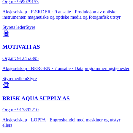
Org.nr
:
959079153
Aksjeselskap · FÆRDER · 9 ansatte · Produksjon av optiske
instrumenter, magnetiske og optiske media og fotografisk utstyr
Styrets leder
Styre
MOTIVATI AS
Org.nr
:
912452395
Aksjeselskap · BERGEN · 7 ansatte · Dataprogrammeringstjenester
Styremedlem
Styre
BRISK AQUA SUPPLY AS
Org.nr
:
917892210
Aksjeselskap · LOPPA · Engroshandel med maskiner og utstyr
ellers