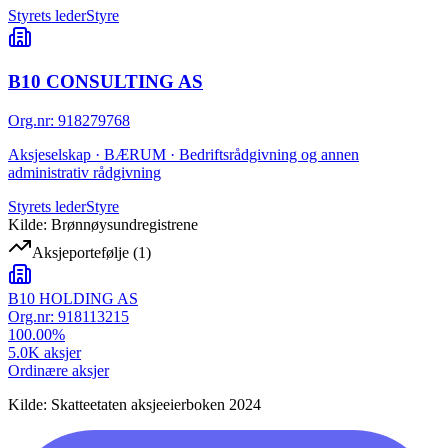
Styrets leder
Styre
B10 CONSULTING AS
Org.nr
:
918279768
Aksjeselskap · BÆRUM · Bedriftsrådgivning og annen
administrativ rådgivning
Styrets leder
Styre
Kilde: Brønnøysundregistrene
Aksjeportefølje
(
1
)
B10 HOLDING AS
Org.nr:
918113215
100.00
%
5.0K
aksjer
Ordinære aksjer
Kilde: Skatteetaten aksjeeierboken 2024