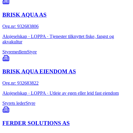
BRISK AQUA AS
Org.nr
:
932683806
Aksjeselskap · LOPPA · Tjenester tilknyttet fiske, fangst og
akvakultur
Styremedlem
Styre
BRISK AQUA EIENDOM AS
Org.nr
:
932683822
Aksjeselskap · LOPPA · Utleie av egen eller leid fast eiendom
Styrets leder
Styre
FERDER SOLUTIONS AS