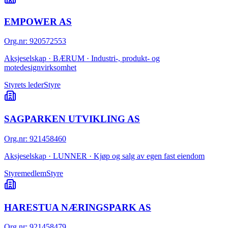
EMPOWER AS
Org.nr
:
920572553
Aksjeselskap · BÆRUM · Industri-, produkt- og
motedesignvirksomhet
Styrets leder
Styre
SAGPARKEN UTVIKLING AS
Org.nr
:
921458460
Aksjeselskap · LUNNER · Kjøp og salg av egen fast eiendom
Styremedlem
Styre
HARESTUA NÆRINGSPARK AS
Org.nr
:
921458479