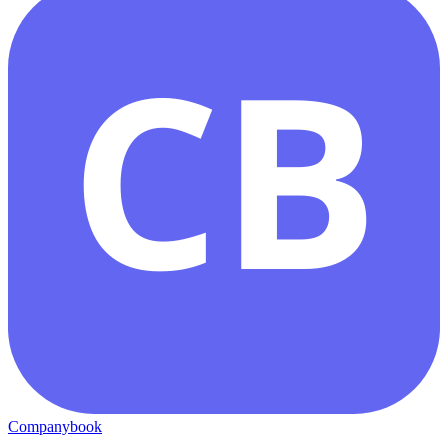
CB
Companybook