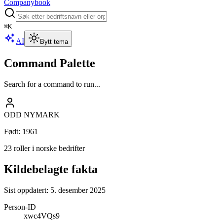
Companybook
⌘
K
AI
Bytt tema
Command Palette
Search for a command to run...
ODD NYMARK
Født
:
1961
23 roller i norske bedrifter
Kildebelagte fakta
Sist oppdatert:
5. desember 2025
Person-ID
xwc4VQs9