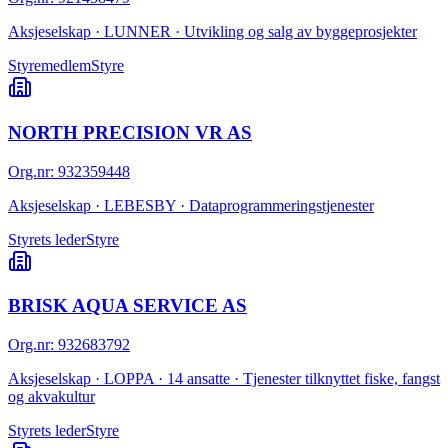
Aksjeselskap · LUNNER · Utvikling og salg av byggeprosjekter
Styremedlem
Styre
NORTH PRECISION VR AS
Org.nr
:
932359448
Aksjeselskap · LEBESBY · Dataprogrammeringstjenester
Styrets leder
Styre
BRISK AQUA SERVICE AS
Org.nr
:
932683792
Aksjeselskap · LOPPA · 14 ansatte · Tjenester tilknyttet fiske, fangst
og akvakultur
Styrets leder
Styre