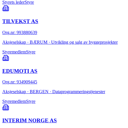
Styrets leder
Styre
TILVEKST AS
Org.nr
:
993880639
Aksjeselskap · BÆRUM · Utvikling og salg av byggeprosjekter
Styremedlem
Styre
EDUMOTI AS
Org.nr
:
934909445
Aksjeselskap · BERGEN · Dataprogrammeringstjenester
Styremedlem
Styre
INTERIM NORGE AS