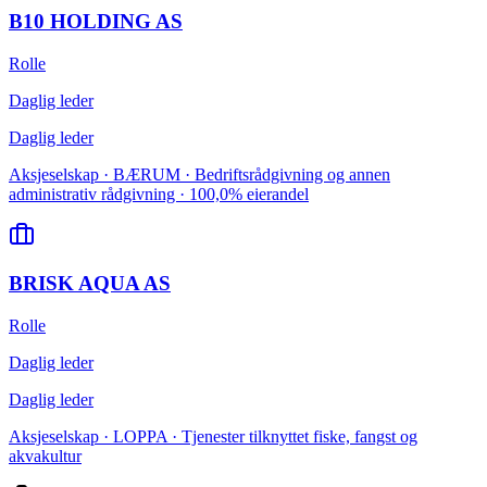
B10 HOLDING AS
Rolle
Daglig leder
Daglig leder
Aksjeselskap · BÆRUM · Bedriftsrådgivning og annen
administrativ rådgivning · 100,0% eierandel
BRISK AQUA AS
Rolle
Daglig leder
Daglig leder
Aksjeselskap · LOPPA · Tjenester tilknyttet fiske, fangst og
akvakultur