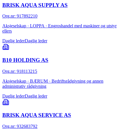
BRISK AQUA SUPPLY AS
Org.nr
:
917892210
Aksjeselskap · LOPPA · Engroshandel med maskiner og utstyr
ellers
Daglig leder
Daglig leder
B10 HOLDING AS
Org.nr
:
918113215
Aksjeselskap · BÆRUM · Bedriftsrådgivning og annen
administrativ rådgivning
Daglig leder
Daglig leder
BRISK AQUA SERVICE AS
Org.nr
:
932683792