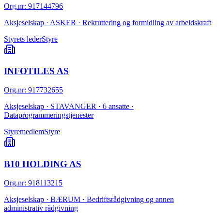
Org.nr
:
917144796
Aksjeselskap · ASKER · Rekruttering og formidling av arbeidskraft
Styrets leder
Styre
INFOTILES AS
Org.nr
:
917732655
Aksjeselskap · STAVANGER · 6 ansatte ·
Dataprogrammeringstjenester
Styremedlem
Styre
B10 HOLDING AS
Org.nr
:
918113215
Aksjeselskap · BÆRUM · Bedriftsrådgivning og annen
administrativ rådgivning