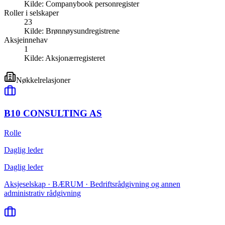
Kilde:
Companybook personregister
Roller i selskaper
23
Kilde:
Brønnøysundregistrene
Aksjeinnehav
1
Kilde:
Aksjonærregisteret
Nøkkelrelasjoner
B10 CONSULTING AS
Rolle
Daglig leder
Daglig leder
Aksjeselskap · BÆRUM · Bedriftsrådgivning og annen
administrativ rådgivning