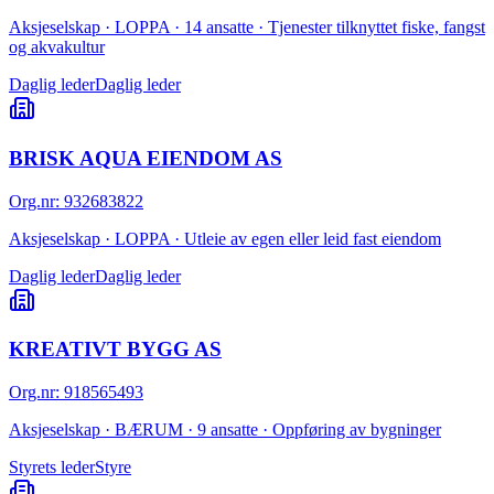
Aksjeselskap · LOPPA · 14 ansatte · Tjenester tilknyttet fiske, fangst
og akvakultur
Daglig leder
Daglig leder
BRISK AQUA EIENDOM AS
Org.nr
:
932683822
Aksjeselskap · LOPPA · Utleie av egen eller leid fast eiendom
Daglig leder
Daglig leder
KREATIVT BYGG AS
Org.nr
:
918565493
Aksjeselskap · BÆRUM · 9 ansatte · Oppføring av bygninger
Styrets leder
Styre