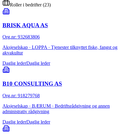
Roller i bedrifter
(
23
)
BRISK AQUA AS
Org.nr
:
932683806
Aksjeselskap · LOPPA · Tjenester tilknyttet fiske, fangst og
akvakultur
Daglig leder
Daglig leder
B10 CONSULTING AS
Org.nr
:
918279768
Aksjeselskap · BÆRUM · Bedriftsrådgivning og annen
administrativ rådgivning
Daglig leder
Daglig leder