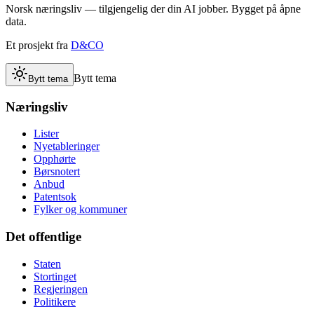
Norsk næringsliv — tilgjengelig der din AI jobber. Bygget på åpne
data.
Et prosjekt fra
D&CO
Bytt tema
Bytt tema
Næringsliv
Lister
Nyetableringer
Opphørte
Børsnotert
Anbud
Patentsok
Fylker og kommuner
Det offentlige
Staten
Stortinget
Regjeringen
Politikere