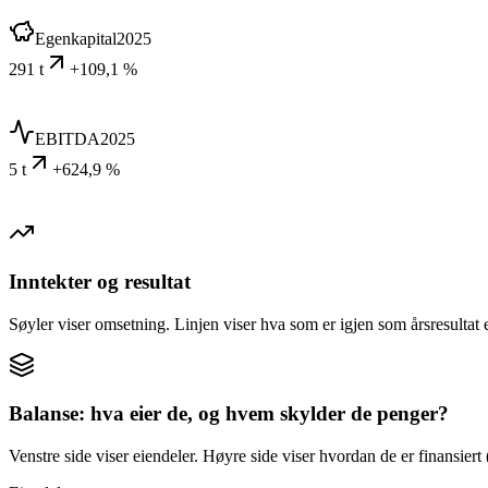
Egenkapital
2025
291 t
+109,1 %
EBITDA
2025
5 t
+624,9 %
Inntekter og resultat
Søyler viser omsetning. Linjen viser hva som er igjen som årsresultat e
Balanse: hva eier de, og hvem skylder de penger?
Venstre side viser eiendeler. Høyre side viser hvordan de er finansiert (