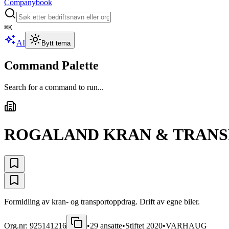
Companybook
⌘
K
AI
Bytt tema
Command Palette
Search for a command to run...
ROGALAND KRAN & TRANS
Formidling av kran- og transportoppdrag. Drift av egne biler.
Org.nr:
925141216
•
29
ansatte
•
Stiftet
2020
•
VARHAUG