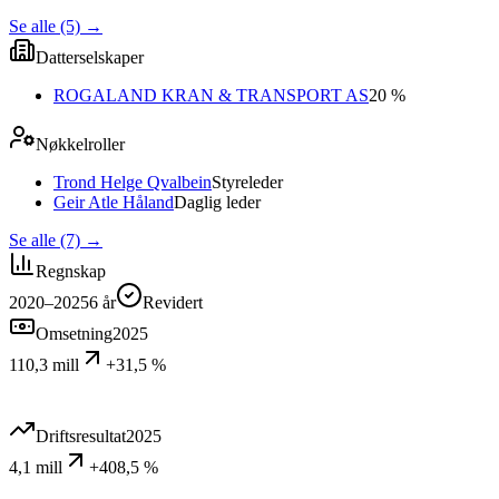
Se alle (5)
→
Datterselskaper
ROGALAND KRAN & TRANSPORT AS
20 %
Nøkkelroller
Trond Helge Qvalbein
Styreleder
Geir Atle Håland
Daglig leder
Se alle (7)
→
Regnskap
2020–2025
6
år
Revidert
Omsetning
2025
110,3 mill
+31,5 %
Driftsresultat
2025
4,1 mill
+408,5 %