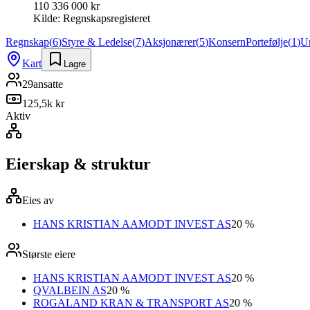
110 336 000 kr
Kilde:
Regnskapsregisteret
Regnskap
(
6
)
Styre & Ledelse
(
7
)
Aksjonærer
(
5
)
Konsern
Portefølje
(
1
)
U
Kart
Lagre
29
ansatte
125,5k kr
Aktiv
Eierskap & struktur
Eies av
HANS KRISTIAN AAMODT INVEST AS
20 %
Største eiere
HANS KRISTIAN AAMODT INVEST AS
20 %
QVALBEIN AS
20 %
ROGALAND KRAN & TRANSPORT AS
20 %