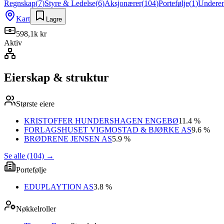
Regnskap
(
7
)
Styre & Ledelse
(
6
)
Aksjonærer
(
104
)
Portefølje
(
1
)
Underen
Kart
Lagre
598,1k kr
Aktiv
Eierskap & struktur
Største eiere
KRISTOFFER HUNDERSHAGEN ENGEBØ
11.4 %
FORLAGSHUSET VIGMOSTAD & BJØRKE AS
9.6 %
BRØDRENE JENSEN AS
5.9 %
Se alle (104)
→
Portefølje
EDUPLAYTION AS
3.8 %
Nøkkelroller