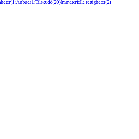
heter
(
1
)
Anbud
(
1
)
Tilskudd
(
20
)
Immaterielle rettigheter
(
2
)