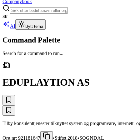
Companybook
⌘
K
AI
Bytt tema
Command Palette
Search for a command to run...
EDUPLAYTION AS
Tilby konsulenttjenester tilknyttet system og programvare, internett- o
Org.nr:
921181647
•
Stiftet
2018
•
SOGNDAL