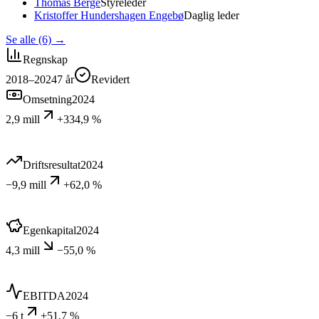
Thomas Berge
Styreleder
Kristoffer Hundershagen Engebø
Daglig leder
Se alle (6)
→
Regnskap
2018–2024
7
år
Revidert
Omsetning
2024
2,9 mill
+334,9 %
Driftsresultat
2024
−9,9 mill
+62,0 %
Egenkapital
2024
4,3 mill
−55,0 %
EBITDA
2024
−6 t
+51,7 %