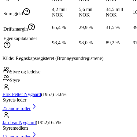
4,2 mill
5,6 mill
34,5 mill
1
Sum gjeld
NOK
NOK
NOK
65,4 %
29,9 %
31,5 %
3
Driftsmargin
Egenkapitalandel
98,4 %
98,0 %
89,2 %
9
Kilde: Regnskapsregisteret (Brønnøysundregistrene)
Styre og ledelse
Styre
Erik Petter Nygaard
(
1957
)
13.6%
Styrets leder
25
andre roller
Jan Ivar Nygaard
(
1952
)
16.5%
Styremedlem
17
andre roller