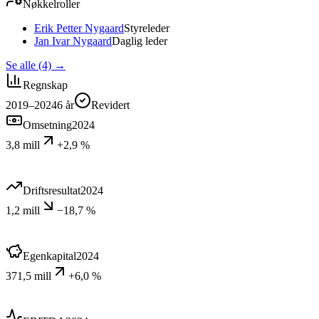
Nøkkelroller
Erik Petter Nygaard
Styreleder
Jan Ivar Nygaard
Daglig leder
Se alle (4)
→
Regnskap
2019–2024
6
år
Revidert
Omsetning
2024
3,8 mill
+2,9 %
Driftsresultat
2024
1,2 mill
−18,7 %
Egenkapital
2024
371,5 mill
+6,0 %