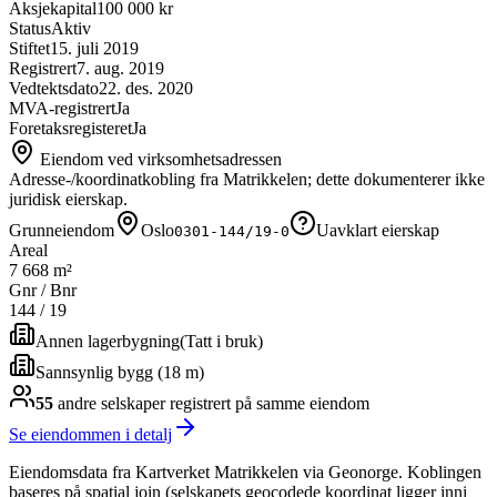
Aksjekapital
100 000 kr
Status
Aktiv
Stiftet
15. juli 2019
Registrert
7. aug. 2019
Vedtektsdato
22. des. 2020
MVA-registrert
Ja
Foretaksregisteret
Ja
Eiendom ved virksomhetsadressen
Adresse-/koordinatkobling fra Matrikkelen; dette dokumenterer ikke
juridisk eierskap.
Grunneiendom
Oslo
Uavklart eierskap
0301-144/19-0
Areal
7 668 m²
Gnr / Bnr
144
/
19
Annen lagerbygning
(
Tatt i bruk
)
Sannsynlig bygg (18 m)
55
andre selskap
er
registrert på samme eiendom
Se eiendommen i detalj
Eiendomsdata fra Kartverket Matrikkelen via Geonorge. Koblingen
baseres på spatial join (selskapets geocodede koordinat ligger inni