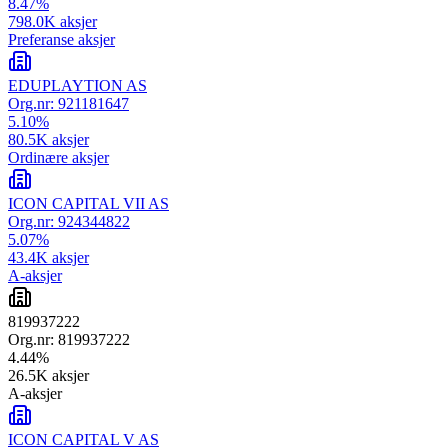
8.47
%
798.0K
aksjer
Preferanse aksjer
EDUPLAYTION AS
Org.nr:
921181647
5.10
%
80.5K
aksjer
Ordinære aksjer
ICON CAPITAL VII AS
Org.nr:
924344822
5.07
%
43.4K
aksjer
A-aksjer
819937222
Org.nr:
819937222
4.44
%
26.5K
aksjer
A-aksjer
ICON CAPITAL V AS