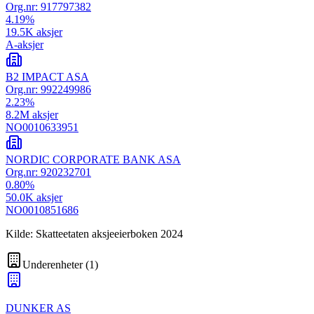
Org.nr:
917797382
4.19
%
19.5K
aksjer
A-aksjer
B2 IMPACT ASA
Org.nr:
992249986
2.23
%
8.2M
aksjer
NO0010633951
NORDIC CORPORATE BANK ASA
Org.nr:
920232701
0.80
%
50.0K
aksjer
NO0010851686
Kilde: Skatteetaten aksjeeierboken 2024
Underenheter
(
1
)
DUNKER AS