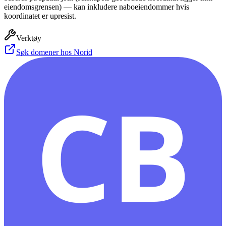
eiendomsgrensen) — kan inkludere naboeiendommer hvis
koordinatet er upresist.
Verktøy
Søk domener hos Norid
CB