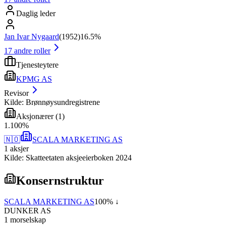
Daglig leder
Jan Ivar Nygaard
(
1952
)
16.5%
17
andre roller
Tjenesteytere
KPMG AS
Revisor
Kilde: Brønnøysundregistrene
Aksjonærer
(
1
)
1
.
100
%
🇳🇴
SCALA MARKETING AS
1
aksjer
Kilde: Skatteetaten aksjeeierboken 2024
Konsernstruktur
SCALA MARKETING AS
100
% ↓
DUNKER AS
1
morselskap