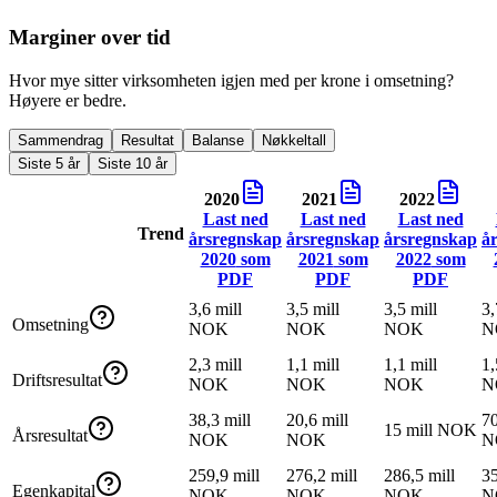
Marginer over tid
Hvor mye sitter virksomheten igjen med per krone i omsetning?
Høyere er bedre.
Sammendrag
Resultat
Balanse
Nøkkeltall
Siste 5 år
Siste 10 år
2020
2021
2022
Last ned
Last ned
Last ned
Trend
årsregnskap
årsregnskap
årsregnskap
å
2020
som
2021
som
2022
som
PDF
PDF
PDF
3,6 mill
3,5 mill
3,5 mill
3,
Omsetning
NOK
NOK
NOK
N
2,3 mill
1,1 mill
1,1 mill
1,
Driftsresultat
NOK
NOK
NOK
N
38,3 mill
20,6 mill
70
15 mill NOK
Årsresultat
NOK
NOK
N
259,9 mill
276,2 mill
286,5 mill
35
Egenkapital
NOK
NOK
NOK
N