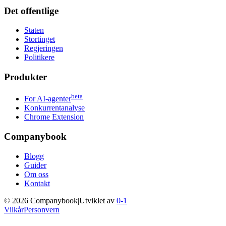
Det offentlige
Staten
Stortinget
Regjeringen
Politikere
Produkter
beta
For AI-agenter
Konkurrentanalyse
Chrome Extension
Companybook
Blogg
Guider
Om oss
Kontakt
©
2026
Companybook
|
Utviklet av
0-1
Vilkår
Personvern