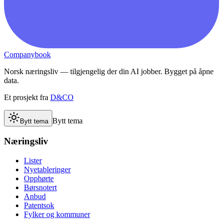
Companybook
Norsk næringsliv — tilgjengelig der din AI jobber. Bygget på åpne
data.
Et prosjekt fra
D&CO
Bytt tema
Bytt tema
Næringsliv
Lister
Nyetableringer
Opphørte
Børsnotert
Anbud
Patentsok
Fylker og kommuner