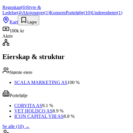
Regnskap
(
6
)
Styre &
Ledelse
(
4
)
Aksjonærer
(
1
)
Konsern
Portefølje
(
10
)
Underenheter
(
1
)
Kart
Lagre
100k kr
Aktiv
Eierskap & struktur
Største eiere
SCALA MARKETING AS
100 %
Portefølje
CORVITA AS
9.1 %
VET HOLDCO AS
8.9 %
ICON CAPITAL VIII AS
8.8 %
Se alle (10)
→