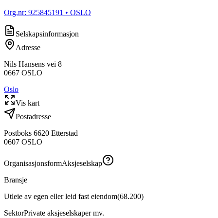
Org.nr:
925845191
• OSLO
Selskapsinformasjon
Adresse
Nils Hansens vei 8
0667
OSLO
Oslo
Vis kart
Postadresse
Postboks 6620 Etterstad
0607
OSLO
Organisasjonsform
Aksjeselskap
Bransje
Utleie av egen eller leid fast eiendom
(
68.200
)
Sektor
Private aksjeselskaper mv.