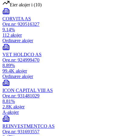
Eier aksjer i
(
10
)
CORVITA AS
Org.nr:
920516327
9.14
%
112
aksjer
Ordinære aksjer
VET HOLDCO AS
Org.nr:
924999470
8.89
%
99.4K
aksjer
Ordinære aksjer
ICON CAPITAL VIII AS
Org.nr:
931481029
8.81
%
2.8K
aksjer
A-aksjer
REINVESTMENTCO AS
Org.nr:
931693557