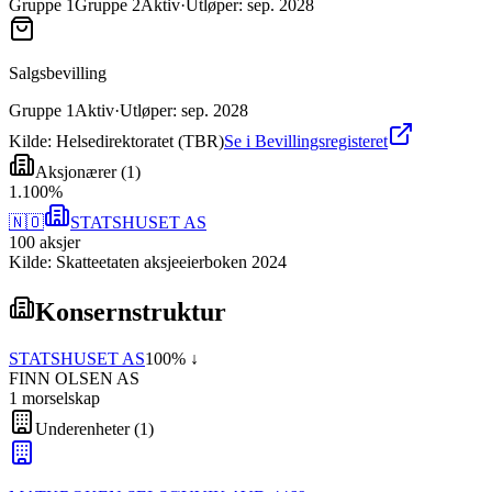
Gruppe
1
Gruppe
2
Aktiv
·
Utløper
:
sep. 2028
Salgsbevilling
Gruppe
1
Aktiv
·
Utløper
:
sep. 2028
Kilde: Helsedirektoratet (TBR)
Se i Bevillingsregisteret
Aksjonærer
(
1
)
1
.
100
%
🇳🇴
STATSHUSET AS
100
aksjer
Kilde: Skatteetaten aksjeeierboken 2024
Konsernstruktur
STATSHUSET AS
100
% ↓
FINN OLSEN AS
1
morselskap
Underenheter
(
1
)