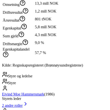
13,3 mill NOK
Omsetning
1,2 mill NOK
Driftsresultat
801 tNOK
Årsresultat
5,8 mill NOK
Egenkapital
4,3 mill NOK
Sum gjeld
9,0 %
Driftsmargin
Egenkapitalandel
57,7 %
Kilde: Regnskapsregisteret (Brønnøysundregistrene)
Styre og ledelse
Styre
Eivind Moe Hammersmark
(
1986
)
Styrets leder
2
andre roller