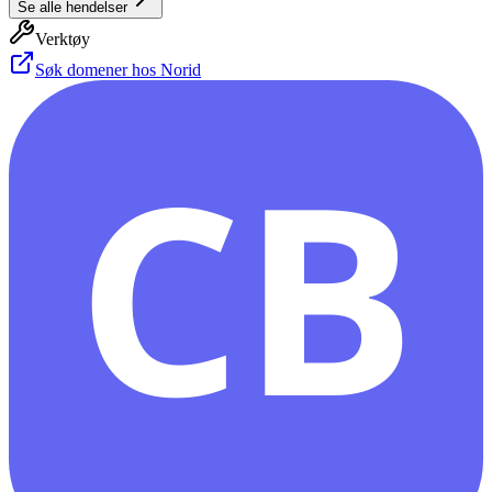
Se alle hendelser
Verktøy
Søk domener hos Norid
CB