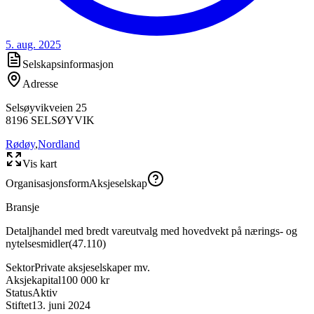
5. aug. 2025
Selskapsinformasjon
Adresse
Selsøyvikveien 25
8196
SELSØYVIK
Rødøy
,
Nordland
Vis kart
Organisasjonsform
Aksjeselskap
Bransje
Detaljhandel med bredt vareutvalg med hovedvekt på nærings- og
nytelsesmidler
(
47.110
)
Sektor
Private aksjeselskaper mv.
Aksjekapital
100 000 kr
Status
Aktiv
Stiftet
13. juni 2024