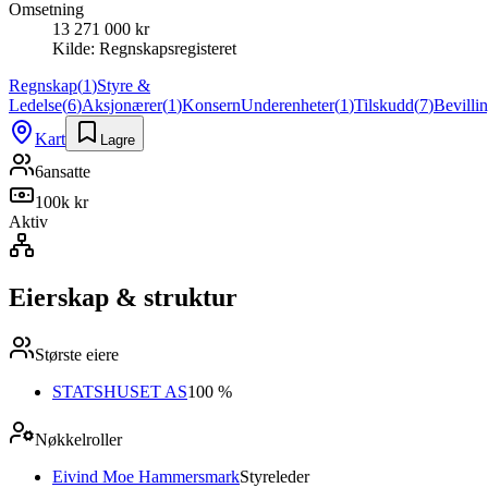
Omsetning
13 271 000 kr
Kilde:
Regnskapsregisteret
Regnskap
(
1
)
Styre &
Ledelse
(
6
)
Aksjonærer
(
1
)
Konsern
Underenheter
(
1
)
Tilskudd
(
7
)
Bevilli
Kart
Lagre
6
ansatte
100k kr
Aktiv
Eierskap & struktur
Største eiere
STATSHUSET AS
100 %
Nøkkelroller
Eivind Moe Hammersmark
Styreleder