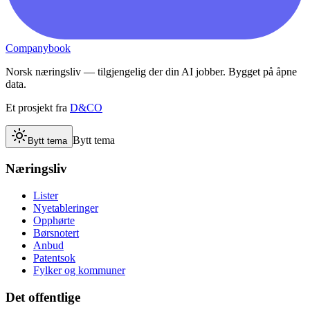
Companybook
Norsk næringsliv — tilgjengelig der din AI jobber. Bygget på åpne
data.
Et prosjekt fra
D&CO
Bytt tema
Bytt tema
Næringsliv
Lister
Nyetableringer
Opphørte
Børsnotert
Anbud
Patentsok
Fylker og kommuner
Det offentlige