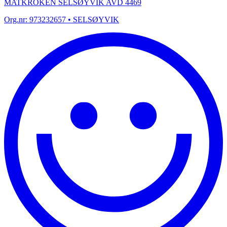
MATKROKEN SELSØYVIK AVD 4469
Org.nr:
973232657
• SELSØYVIK