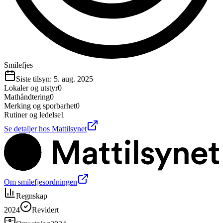
Smilefjes
Siste tilsyn:
5. aug. 2025
Lokaler og utstyr
0
Mathåndtering
0
Merking og sporbarhet
0
Rutiner og ledelse
1
Se detaljer hos Mattilsynet
Om smilefjesordningen
Regnskap
2024
Revidert