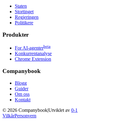
Staten
Stortinget
Regjeringen
Politikere
Produkter
beta
For AI-agenter
Konkurrentanalyse
Chrome Extension
Companybook
Blogg
Guider
Om oss
Kontakt
©
2026
Companybook
|
Utviklet av
0-1
Vilkår
Personvern