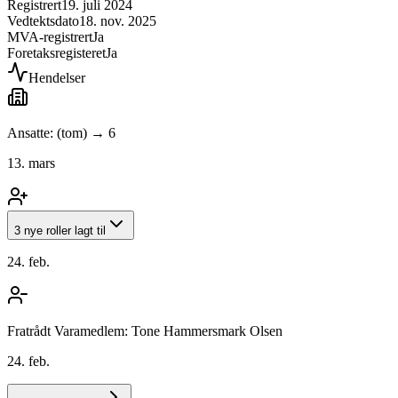
Registrert
19. juli 2024
Vedtektsdato
18. nov. 2025
MVA-registrert
Ja
Foretaksregisteret
Ja
Hendelser
Ansatte: (tom) → 6
13. mars
3 nye roller lagt til
24. feb.
Fratrådt Varamedlem: Tone Hammersmark Olsen
24. feb.