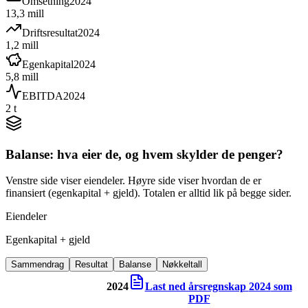
Omsetning
2024
13,3 mill
Driftsresultat
2024
1,2 mill
Egenkapital
2024
5,8 mill
EBITDA
2024
2 t
Balanse: hva eier de, og hvem skylder de penger?
Venstre side viser eiendeler. Høyre side viser hvordan de er
finansiert (egenkapital + gjeld). Totalen er alltid lik på begge sider.
Eiendeler
Egenkapital + gjeld
Sammendrag
Resultat
Balanse
Nøkkeltall
2024
Last ned årsregnskap
2024
som
PDF