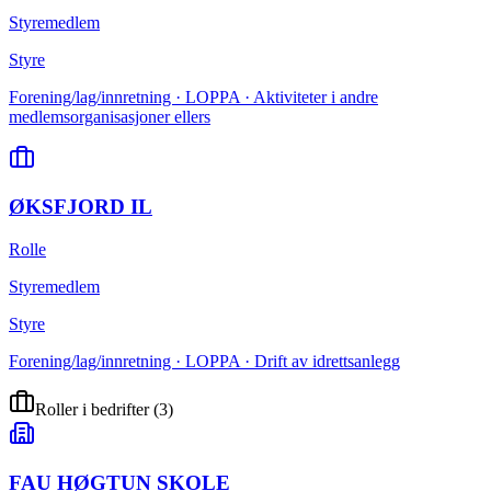
Styremedlem
Styre
Forening/lag/innretning · LOPPA · Aktiviteter i andre
medlemsorganisasjoner ellers
ØKSFJORD IL
Rolle
Styremedlem
Styre
Forening/lag/innretning · LOPPA · Drift av idrettsanlegg
Roller i bedrifter
(
3
)
FAU HØGTUN SKOLE