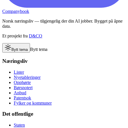
Companybook
Norsk næringsliv — tilgjengelig der din AI jobber. Bygget på åpne
data.
Et prosjekt fra
D&CO
Bytt tema
Bytt tema
Næringsliv
Lister
Nyetableringer
Opphørte
Børsnotert
Anbud
Patentsok
Fylker og kommuner
Det offentlige
Staten