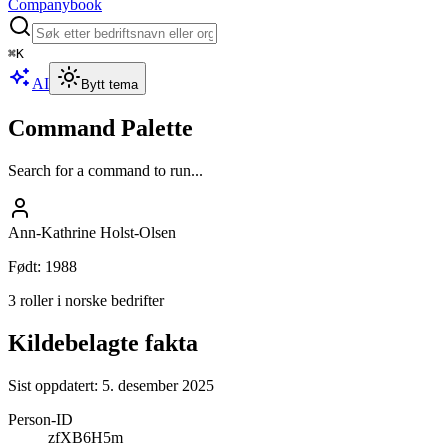
Companybook
⌘
K
AI
Bytt tema
Command Palette
Search for a command to run...
Ann-Kathrine Holst-Olsen
Født
:
1988
3 roller i norske bedrifter
Kildebelagte fakta
Sist oppdatert:
5. desember 2025
Person-ID
zfXB6H5m