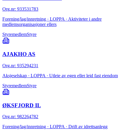
Org.nr
:
933531783
Forening/lag/innretning · LOPPA · Aktiviteter i andre
medlemsorganisasjoner ellers
Styremedlem
Styre
AJAKHO AS
Org.nr
:
935294231
Aksjeselskap · LOPPA · Utleie av egen eller leid fast eiendom
Styremedlem
Styre
ØKSFJORD IL
Org.nr
:
982264782
Forening/lag/innretning · LOPPA · Drift av idrettsanlegg