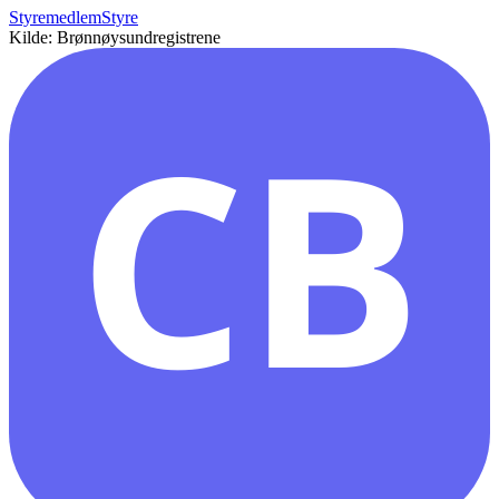
Styremedlem
Styre
Kilde: Brønnøysundregistrene
CB