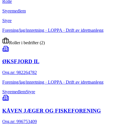
Rolle
Styremedlem
Styre
Forening/lag/innretning · LOPPA · Drift av idrettsanlegg
Roller i bedrifter
(
2
)
ØKSFJORD IL
Org.nr
:
982264782
Forening/lag/innretning · LOPPA · Drift av idrettsanlegg
Styremedlem
Styre
KÅVEN JÆGER OG FISKEFORENING
Org.nr
:
996753409