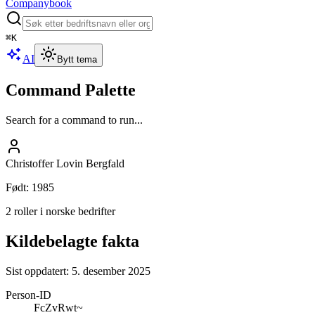
Companybook
⌘
K
AI
Bytt tema
Command Palette
Search for a command to run...
Christoffer Lovin Bergfald
Født
:
1985
2 roller i norske bedrifter
Kildebelagte fakta
Sist oppdatert:
5. desember 2025
Person-ID
FcZvRwt~