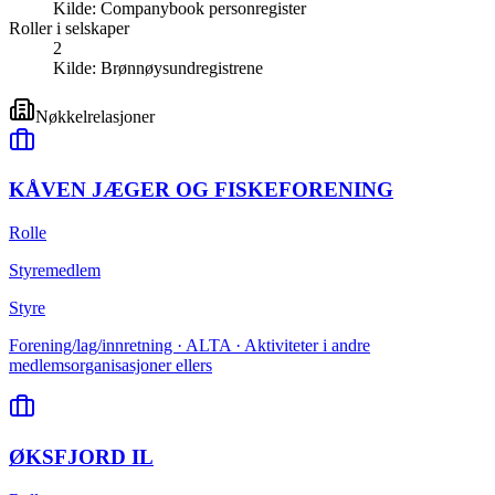
Kilde:
Companybook personregister
Roller i selskaper
2
Kilde:
Brønnøysundregistrene
Nøkkelrelasjoner
KÅVEN JÆGER OG FISKEFORENING
Rolle
Styremedlem
Styre
Forening/lag/innretning · ALTA · Aktiviteter i andre
medlemsorganisasjoner ellers
ØKSFJORD IL