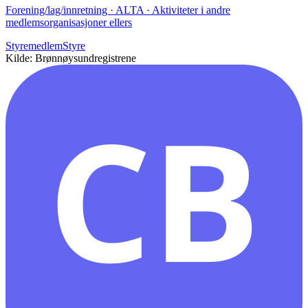
Forening/lag/innretning · ALTA · Aktiviteter i andre
medlemsorganisasjoner ellers
Styremedlem
Styre
Kilde: Brønnøysundregistrene
CB