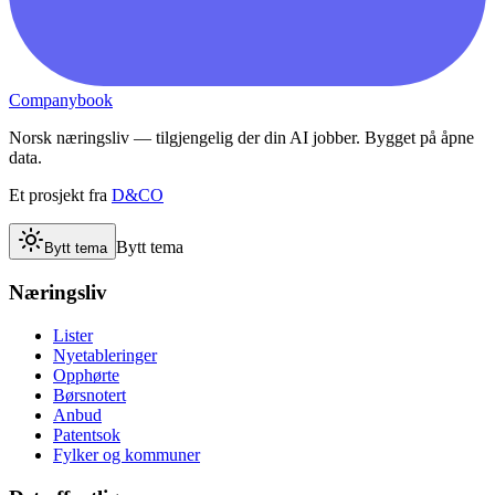
Companybook
Norsk næringsliv — tilgjengelig der din AI jobber. Bygget på åpne
data.
Et prosjekt fra
D&CO
Bytt tema
Bytt tema
Næringsliv
Lister
Nyetableringer
Opphørte
Børsnotert
Anbud
Patentsok
Fylker og kommuner