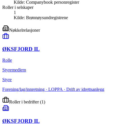
Kilde:
Companybook personregister
Roller i selskaper
1
Kilde:
Brønnøysundregistrene
Nøkkelrelasjoner
ØKSFJORD IL
Rolle
Styremedlem
Styre
Forening/lag/innretning · LOPPA · Drift av idrettsanlegg
Roller i bedrifter
(
1
)
ØKSFJORD IL