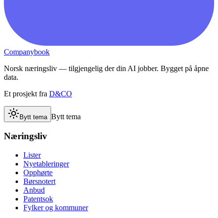
Companybook
Norsk næringsliv — tilgjengelig der din AI jobber. Bygget på åpne
data.
Et prosjekt fra
D&CO
Bytt tema
Bytt tema
Næringsliv
Lister
Nyetableringer
Opphørte
Børsnotert
Anbud
Patentsok
Fylker og kommuner