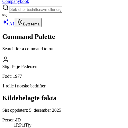
Companybook
⌘
K
AI
Bytt tema
Command Palette
Search for a command to run...
Stig-Terje Pedersen
Født
:
1977
1 rolle i norske bedrifter
Kildebelagte fakta
Sist oppdatert:
5. desember 2025
Person-ID
1RP1iTjy