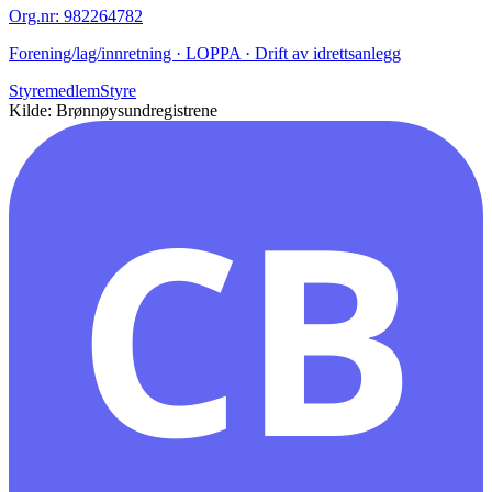
Org.nr
:
982264782
Forening/lag/innretning · LOPPA · Drift av idrettsanlegg
Styremedlem
Styre
Kilde: Brønnøysundregistrene
CB