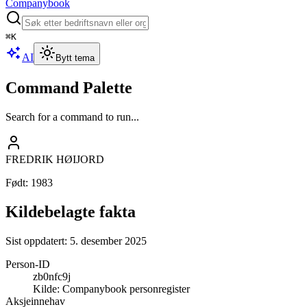
Companybook
⌘
K
AI
Bytt tema
Command Palette
Search for a command to run...
FREDRIK HØIJORD
Født
:
1983
Kildebelagte fakta
Sist oppdatert:
5. desember 2025
Person-ID
zb0nfc9j
Kilde:
Companybook personregister
Aksjeinnehav