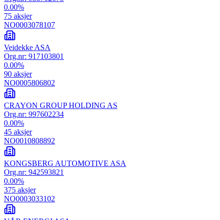
0.00
%
75
aksjer
NO0003078107
Veidekke ASA
Org.nr:
917103801
0.00
%
90
aksjer
NO0005806802
CRAYON GROUP HOLDING AS
Org.nr:
997602234
0.00
%
45
aksjer
NO0010808892
KONGSBERG AUTOMOTIVE ASA
Org.nr:
942593821
0.00
%
375
aksjer
NO0003033102