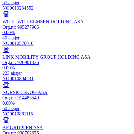
67
aksjer
NO0010234552
WILH. WILHELMSEN HOLDING ASA
Org.nr:
995277905
0.00
%
40
aksjer
NO0010576010
LINK MOBILITY GROUP HOLDING ASA
Org.nr:
920901336
0.00
%
223
aksjer
NO0010894231
NORSKE SKOG ASA
Org.nr:
914483549
0.00
%
60
aksjer
NO0010861115
AF GRUPPEN ASA
Org.nr:
938702675