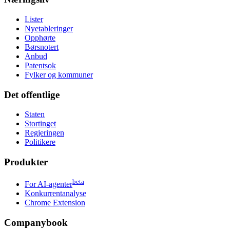
Lister
Nyetableringer
Opphørte
Børsnotert
Anbud
Patentsok
Fylker og kommuner
Det offentlige
Staten
Stortinget
Regjeringen
Politikere
Produkter
beta
For AI-agenter
Konkurrentanalyse
Chrome Extension
Companybook