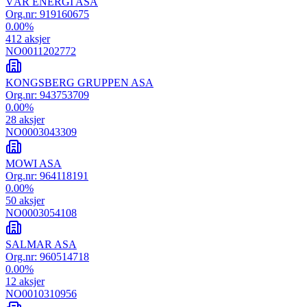
VÅR ENERGI ASA
Org.nr:
919160675
0.00
%
412
aksjer
NO0011202772
KONGSBERG GRUPPEN ASA
Org.nr:
943753709
0.00
%
28
aksjer
NO0003043309
MOWI ASA
Org.nr:
964118191
0.00
%
50
aksjer
NO0003054108
SALMAR ASA
Org.nr:
960514718
0.00
%
12
aksjer
NO0010310956