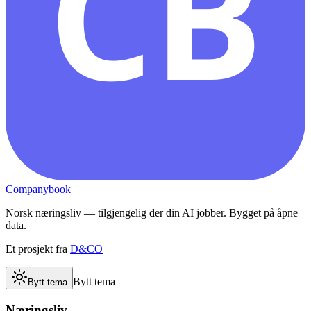
CB
Companybook
Norsk næringsliv — tilgjengelig der din AI jobber. Bygget på åpne
data.
Et prosjekt fra
D&CO
Bytt tema
Bytt tema
Næringsliv