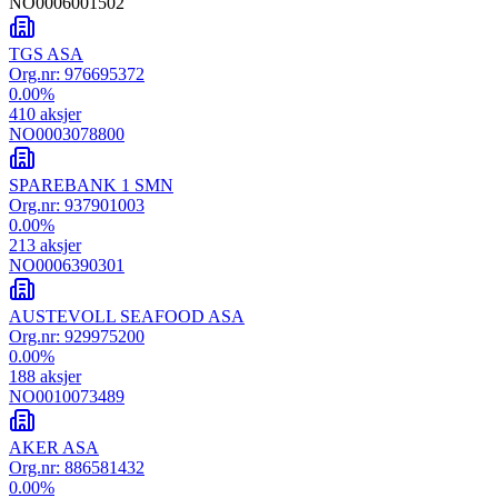
NO0006001502
TGS ASA
Org.nr:
976695372
0.00
%
410
aksjer
NO0003078800
SPAREBANK 1 SMN
Org.nr:
937901003
0.00
%
213
aksjer
NO0006390301
AUSTEVOLL SEAFOOD ASA
Org.nr:
929975200
0.00
%
188
aksjer
NO0010073489
AKER ASA
Org.nr:
886581432
0.00
%