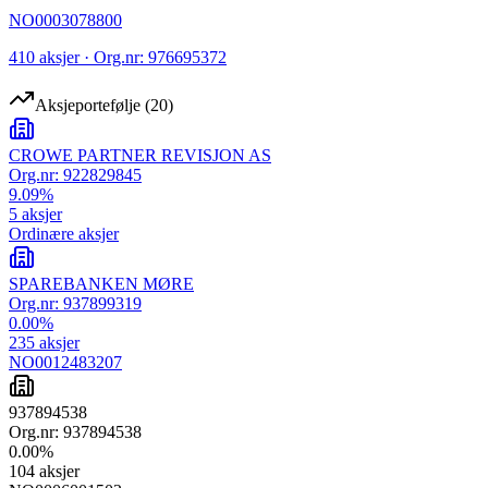
NO0003078800
410 aksjer · Org.nr: 976695372
Aksjeportefølje
(
20
)
CROWE PARTNER REVISJON AS
Org.nr:
922829845
9.09
%
5
aksjer
Ordinære aksjer
SPAREBANKEN MØRE
Org.nr:
937899319
0.00
%
235
aksjer
NO0012483207
937894538
Org.nr:
937894538
0.00
%
104
aksjer