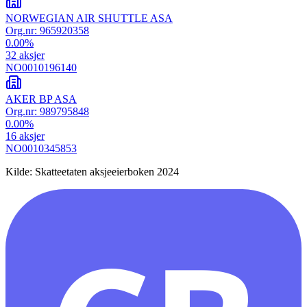
NORWEGIAN AIR SHUTTLE ASA
Org.nr:
965920358
0.00
%
32
aksjer
NO0010196140
AKER BP ASA
Org.nr:
989795848
0.00
%
16
aksjer
NO0010345853
Kilde: Skatteetaten aksjeeierboken 2024