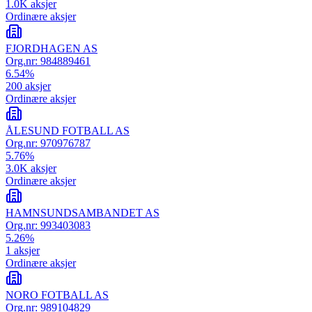
1.0K
aksjer
Ordinære aksjer
FJORDHAGEN AS
Org.nr:
984889461
6.54
%
200
aksjer
Ordinære aksjer
ÅLESUND FOTBALL AS
Org.nr:
970976787
5.76
%
3.0K
aksjer
Ordinære aksjer
HAMNSUNDSAMBANDET AS
Org.nr:
993403083
5.26
%
1
aksjer
Ordinære aksjer
NORO FOTBALL AS
Org.nr:
989104829