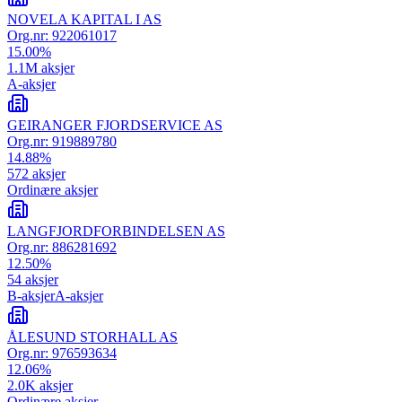
NOVELA KAPITAL I AS
Org.nr:
922061017
15.00
%
1.1M
aksjer
A-aksjer
GEIRANGER FJORDSERVICE AS
Org.nr:
919889780
14.88
%
572
aksjer
Ordinære aksjer
LANGFJORDFORBINDELSEN AS
Org.nr:
886281692
12.50
%
54
aksjer
B-aksjer
A-aksjer
ÅLESUND STORHALL AS
Org.nr:
976593634
12.06
%
2.0K
aksjer
Ordinære aksjer