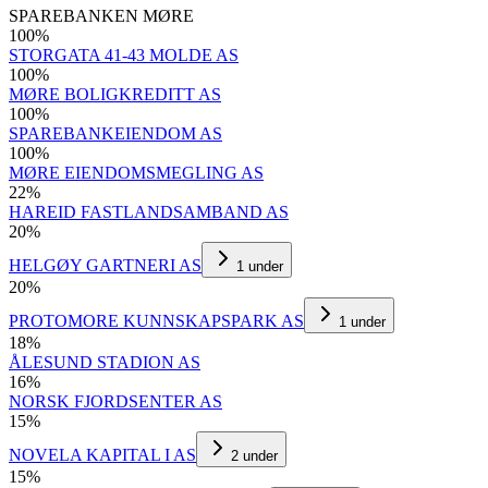
SPAREBANKEN MØRE
100
%
STORGATA 41-43 MOLDE AS
100
%
MØRE BOLIGKREDITT AS
100
%
SPAREBANKEIENDOM AS
100
%
MØRE EIENDOMSMEGLING AS
22
%
HAREID FASTLANDSAMBAND AS
20
%
HELGØY GARTNERI AS
1
under
20
%
PROTOMORE KUNNSKAPSPARK AS
1
under
18
%
ÅLESUND STADION AS
16
%
NORSK FJORDSENTER AS
15
%
NOVELA KAPITAL I AS
2
under
15
%