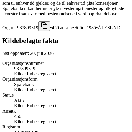
som til enhver tid gjelder, og de til enhver tid gitte konsesjoner.
Sparebanken kan herunder yte investeringstjenester og tilknyttede
tjenester i samsvar med bestemmelsene i verdipapirhandelloven.
Org.nr:
937899319
•
456
ansatte
•
Stiftet
1985
•
ÅLESUND
Kildebelagte fakta
Sist oppdatert:
20. juli 2026
Organisasjonsnummer
937899319
Kilde:
Enhetsregisteret
Organisasjonsform
Sparebank
Kilde:
Enhetsregisteret
Status
Aktiv
Kilde:
Enhetsregisteret
Ansatte
456
Kilde:
Enhetsregisteret
Registrert