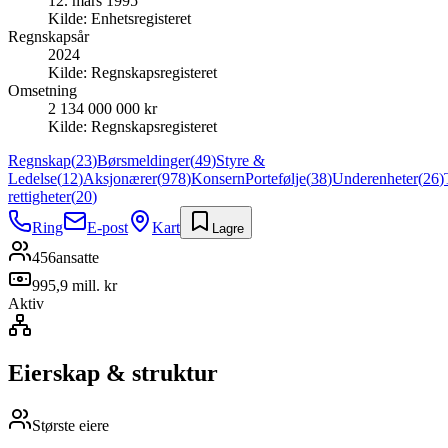
12. mars 1995
Kilde:
Enhetsregisteret
Regnskapsår
2024
Kilde:
Regnskapsregisteret
Omsetning
2 134 000 000 kr
Kilde:
Regnskapsregisteret
Regnskap
(
23
)
Børsmeldinger
(
49
)
Styre &
Ledelse
(
12
)
Aksjonærer
(
978
)
Konsern
Portefølje
(
38
)
Underenheter
(
26
)
rettigheter
(
20
)
Ring
E-post
Kart
Lagre
456
ansatte
995,9 mill. kr
Aktiv
Eierskap & struktur
Største eiere