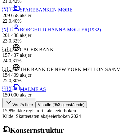
21
.
0,42
%
🇳🇴
SPAREBANKEN MØRE
209 658
aksjer
22
.
0,40
%
🇳🇴
BORGHILD HANNA MØLLER
(
1932
)
201 438
aksjer
23
.
0,32
%
🇬🇧
CACEIS BANK
157 437
aksjer
24
.
0,31
%
🇧🇪
THE BANK OF NEW YORK MELLON SA/NV
154 409
aksjer
25
.
0,30
%
🇳🇴
MALME AS
150 000
aksjer
Vis
25
flere
Vis alle (
953
gjenstående)
15,8
%
ikke registrert i aksjeeierboken
Kilde: Skatteetaten aksjeeierboken 2024
Konsernstruktur