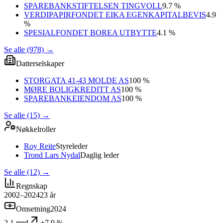
SPAREBANKSTIFTELSEN TINGVOLL
9.7 %
VERDIPAPIRFONDET EIKA EGENKAPITALBEVIS
4.9
%
SPESIALFONDET BOREA UTBYTTE
4.1 %
Se alle (978)
→
Datterselskaper
STORGATA 41-43 MOLDE AS
100 %
MØRE BOLIGKREDITT AS
100 %
SPAREBANKEIENDOM AS
100 %
Se alle (15)
→
Nøkkelroller
Roy Reite
Styreleder
Trond Lars Nydal
Daglig leder
Se alle (12)
→
Regnskap
2002–2024
23
år
Omsetning
2024
2,1 mrd
+7,9 %