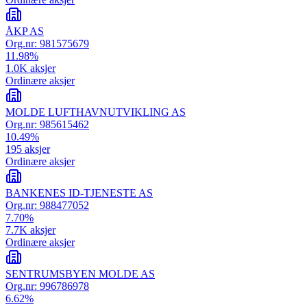
ÅKP AS
Org.nr:
981575679
11.98
%
1.0K
aksjer
Ordinære aksjer
MOLDE LUFTHAVNUTVIKLING AS
Org.nr:
985615462
10.49
%
195
aksjer
Ordinære aksjer
BANKENES ID-TJENESTE AS
Org.nr:
988477052
7.70
%
7.7K
aksjer
Ordinære aksjer
SENTRUMSBYEN MOLDE AS
Org.nr:
996786978
6.62
%