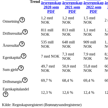
Trend
årsregnskap
årsregnskap
årsregnskap
å
2020
som
2021
som
2022
som
PDF
PDF
PDF
1,2 mrd
1,2 mrd
1,5 mrd
2
Omsetning
NOK
NOK
NOK
811 mill
813 mill
1,1 mrd
1,
Driftsresultat
NOK
NOK
NOK
N
535 mill
648 mill
909 mill
1,
Årsresultat
NOK
NOK
NOK
N
7,3 mrd
7,9 mrd
8,
7 mrd NOK
Egenkapital
NOK
NOK
N
49,7 mrd
50,9 mrd
55,8 mrd
6
Sum gjeld
NOK
NOK
NOK
N
69,7 %
68,4 %
69,4 %
6
Driftsmargin
Egenkapitalandel
12,3 %
12,6 %
12,4 %
1
Kilde: Regnskapsregisteret (Brønnøysundregistrene)