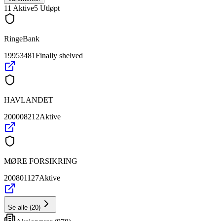
11
Aktive
5
Utløpt
RingeBank
19953481
Finally shelved
HAVLANDET
200008212
Aktive
MØRE FORSIKRING
200801127
Aktive
Se alle
(
20
)