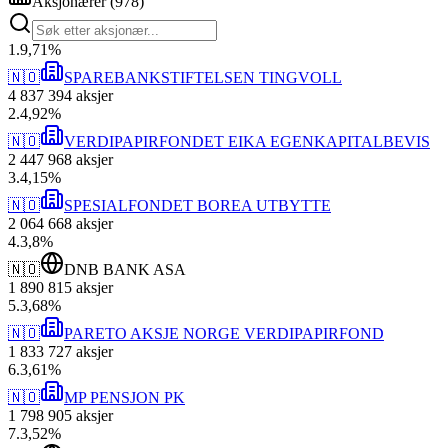
Aksjonærer
(
978
)
1
.
9,71
%
🇳🇴
SPAREBANKSTIFTELSEN TINGVOLL
4 837 394
aksjer
2
.
4,92
%
🇳🇴
VERDIPAPIRFONDET EIKA EGENKAPITALBEVIS
2 447 968
aksjer
3
.
4,15
%
🇳🇴
SPESIALFONDET BOREA UTBYTTE
2 064 668
aksjer
4
.
3,8
%
🇳🇴
DNB BANK ASA
1 890 815
aksjer
5
.
3,68
%
🇳🇴
PARETO AKSJE NORGE VERDIPAPIRFOND
1 833 727
aksjer
6
.
3,61
%
🇳🇴
MP PENSJON PK
1 798 905
aksjer
7
.
3,52
%