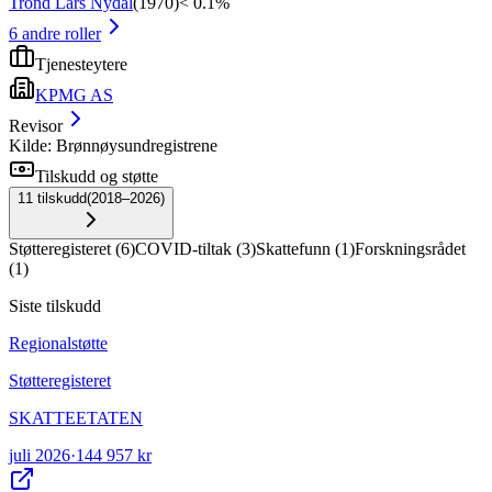
Trond Lars Nydal
(
1970
)
< 0.1%
6
andre roller
Tjenesteytere
KPMG AS
Revisor
Kilde: Brønnøysundregistrene
Tilskudd og støtte
11
tilskudd
(
2018–2026
)
Støtteregisteret
(
6
)
COVID-tiltak
(
3
)
Skattefunn
(
1
)
Forskningsrådet
(
1
)
Siste tilskudd
Regionalstøtte
Støtteregisteret
SKATTEETATEN
juli 2026
·
144 957 kr