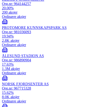
Org.nr:
964144257
20.00
%
200
aksjer
Ordinære aksjer
PROTOMORE KUNNSKAPSPARK AS
Org.nr:
981036093
19.94
%
2.8K
aksjer
Ordinære aksjer
ÅLESUND STADION AS
Org.nr:
986890904
17.63
%
1.3M
aksjer
Ordinære aksjer
NORSK FJORDSENTER AS
Org.nr:
967715328
15.62
%
8.0K
aksjer
Ordinære aksjer