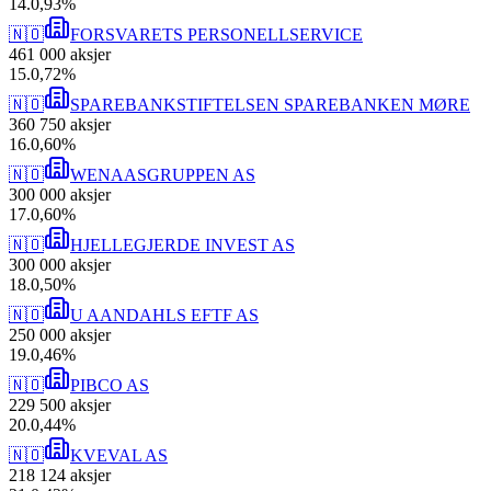
14
.
0,93
%
🇳🇴
FORSVARETS PERSONELLSERVICE
461 000
aksjer
15
.
0,72
%
🇳🇴
SPAREBANKSTIFTELSEN SPAREBANKEN MØRE
360 750
aksjer
16
.
0,60
%
🇳🇴
WENAASGRUPPEN AS
300 000
aksjer
17
.
0,60
%
🇳🇴
HJELLEGJERDE INVEST AS
300 000
aksjer
18
.
0,50
%
🇳🇴
U AANDAHLS EFTF AS
250 000
aksjer
19
.
0,46
%
🇳🇴
PIBCO AS
229 500
aksjer
20
.
0,44
%
🇳🇴
KVEVAL AS
218 124
aksjer