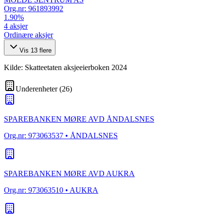
Org.nr:
961893992
1.90
%
4
aksjer
Ordinære aksjer
Vis
13
flere
Kilde: Skatteetaten aksjeeierboken 2024
Underenheter
(
26
)
SPAREBANKEN MØRE AVD ÅNDALSNES
Org.nr:
973063537
• ÅNDALSNES
SPAREBANKEN MØRE AVD AUKRA
Org.nr:
973063510
• AUKRA