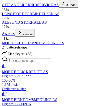
GEIRANGER FJORDSERVICE AS
3
under
13
%
LANGFJORDFORBINDELSEN AS
12
%
ÅLESUND STORHALL AS
12
%
ÅKP AS
2
under
11
%
MOLDE LUFTHAVNUTVIKLING AS
24
datterselskap
er
Eier aksjer i
(
38
)
MØRE BOLIGKREDITT AS
Org.nr:
884031222
100.00
%
1.1M
aksjer
Ordinære aksjer
MØRE EIENDOMSMEGLING AS
Org.nr:
963800916