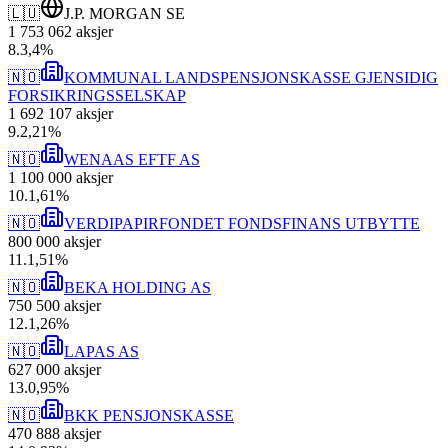
🇱🇺
J.P. MORGAN SE
1 753 062
aksjer
8
.
3,4
%
🇳🇴
KOMMUNAL LANDSPENSJONSKASSE GJENSIDIG
FORSIKRINGSSELSKAP
1 692 107
aksjer
9
.
2,21
%
🇳🇴
WENAAS EFTF AS
1 100 000
aksjer
10
.
1,61
%
🇳🇴
VERDIPAPIRFONDET FONDSFINANS UTBYTTE
800 000
aksjer
11
.
1,51
%
🇳🇴
BEKA HOLDING AS
750 500
aksjer
12
.
1,26
%
🇳🇴
LAPAS AS
627 000
aksjer
13
.
0,95
%
🇳🇴
BKK PENSJONSKASSE
470 888
aksjer