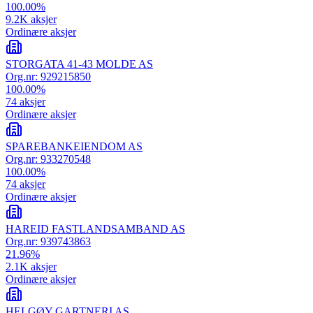
100.00
%
9.2K
aksjer
Ordinære aksjer
STORGATA 41-43 MOLDE AS
Org.nr:
929215850
100.00
%
74
aksjer
Ordinære aksjer
SPAREBANKEIENDOM AS
Org.nr:
933270548
100.00
%
74
aksjer
Ordinære aksjer
HAREID FASTLANDSAMBAND AS
Org.nr:
939743863
21.96
%
2.1K
aksjer
Ordinære aksjer
HELGØY GARTNERI AS