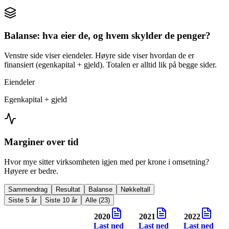
Balanse: hva eier de, og hvem skylder de penger?
Venstre side viser eiendeler. Høyre side viser hvordan de er
finansiert (egenkapital + gjeld). Totalen er alltid lik på begge sider.
Eiendeler
Egenkapital + gjeld
Marginer over tid
Hvor mye sitter virksomheten igjen med per krone i omsetning?
Høyere er bedre.
Sammendrag
Resultat
Balanse
Nøkkeltall
Siste 5 år
Siste 10 år
Alle (23)
2020
2021
2022
Last ned
Last ned
Last ned