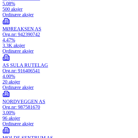
5.08
%
500
aksjer
Ordinære aksjer
MØREAKSEN AS
Org.nr:
942390742
4.47
%
3.3K
aksjer
Ordinære aksjer
AS SULA RUTELAG
Org.nr:
916406541
4.00
%
20
aksjer
Ordinære aksjer
NORDVEGGEN AS
Org.nr:
987581670
3.00
%
96
aksjer
Ordinære aksjer
MOLDE SENTRUM AS