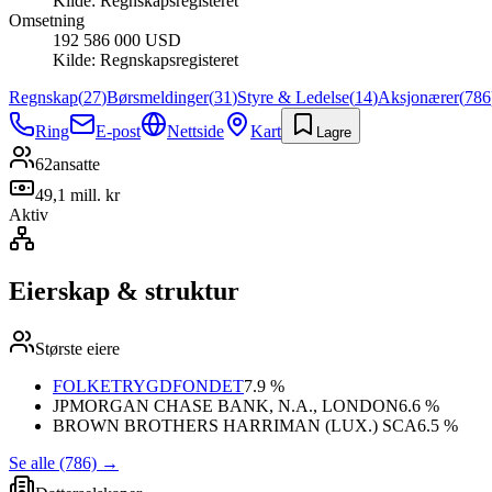
Kilde:
Regnskapsregisteret
Omsetning
192 586 000 USD
Kilde:
Regnskapsregisteret
Regnskap
(
27
)
Børsmeldinger
(
31
)
Styre & Ledelse
(
14
)
Aksjonærer
(
786
Ring
E-post
Nettside
Kart
Lagre
62
ansatte
49,1 mill. kr
Aktiv
Eierskap & struktur
Største eiere
FOLKETRYGDFONDET
7.9 %
JPMORGAN CHASE BANK, N.A., LONDON
6.6 %
BROWN BROTHERS HARRIMAN (LUX.) SCA
6.5 %
Se alle (786)
→