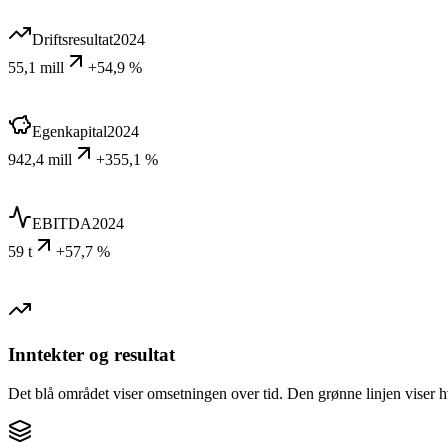
Driftsresultat
2024
55,1 mill
+54,9 %
Egenkapital
2024
942,4 mill
+355,1 %
EBITDA
2024
59 t
+57,7 %
Inntekter og resultat
Det blå området viser omsetningen over tid. Den grønne linjen viser h