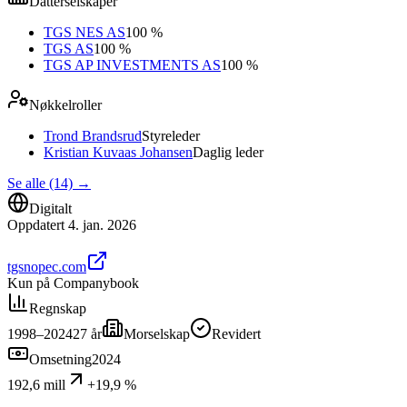
Datterselskaper
TGS NES AS
100 %
TGS AS
100 %
TGS AP INVESTMENTS AS
100 %
Nøkkelroller
Trond Brandsrud
Styreleder
Kristian Kuvaas Johansen
Daglig leder
Se alle (14)
→
Digitalt
Oppdatert
4. jan. 2026
tgsnopec.com
Kun på Companybook
Regnskap
1998–2024
27
år
Morselskap
Revidert
Omsetning
2024
192,6 mill
+19,9 %