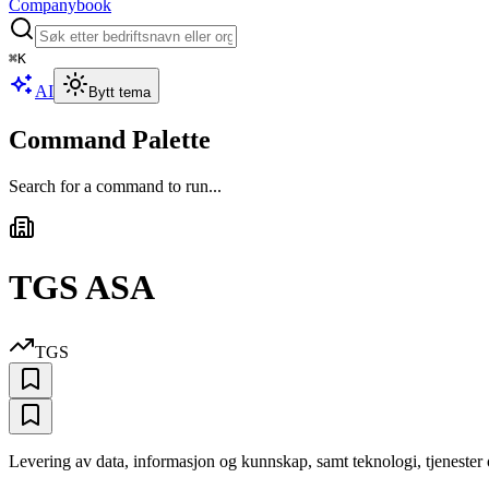
Companybook
⌘
K
AI
Bytt tema
Command Palette
Search for a command to run...
TGS ASA
TGS
Levering av data, informasjon og kunnskap, samt teknologi, tjenester o