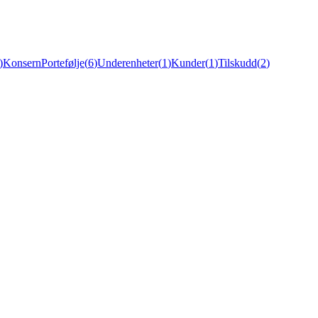
)
Konsern
Portefølje
(
6
)
Underenheter
(
1
)
Kunder
(
1
)
Tilskudd
(
2
)