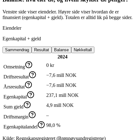
Venstre side viser eiendeler. Høyre side viser hvordan de er
finansiert (egenkapital + gjeld). Totalen er alltid lik på begge sider.
Eiendeler
Egenkapital + gjeld
Sammendrag
Resultat
Balanse
Nøkkeltall
2024
0 kr
Omsetning
−7,6 mill NOK
Driftsresultat
−7,6 mill NOK
Årsresultat
237,1 mill NOK
Egenkapital
4,9 mill NOK
Sum gjeld
–
Driftsmargin
98,0 %
Egenkapitalandel
Kilde: Regnskapsregisteret (Brønnøysundregistrene)