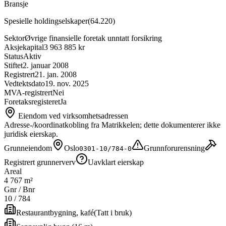
Bransje
Spesielle holdingselskaper
(
64.220
)
Sektor
Øvrige finansielle foretak unntatt forsikring
Aksjekapital
3 963 885 kr
Status
Aktiv
Stiftet
2. januar 2008
Registrert
21. jan. 2008
Vedtektsdato
19. nov. 2025
MVA-registrert
Nei
Foretaksregisteret
Ja
Eiendom ved virksomhetsadressen
Adresse-/koordinatkobling fra Matrikkelen; dette dokumenterer ikke
juridisk eierskap.
Grunneiendom
Oslo
Grunnforurensning
0301-10/784-0
Registrert grunnerverv
Uavklart eierskap
Areal
4 767 m²
Gnr / Bnr
10
/
784
Restaurantbygning, kafé
(
Tatt i bruk
)