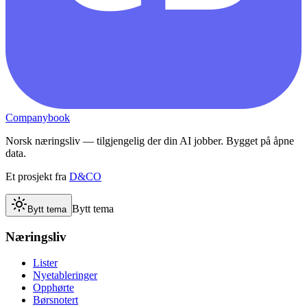
Companybook
Norsk næringsliv — tilgjengelig der din AI jobber. Bygget på åpne
data.
Et prosjekt fra
D&CO
Bytt tema
Bytt tema
Næringsliv
Lister
Nyetableringer
Opphørte
Børsnotert