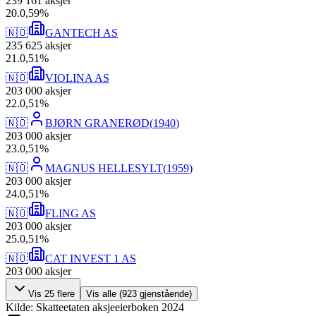
239 161
aksjer
20
.
0,59
%
🇳🇴
GANTECH AS
235 625
aksjer
21
.
0,51
%
🇳🇴
VIOLINA AS
203 000
aksjer
22
.
0,51
%
🇳🇴
BJØRN GRANERØD
(
1940
)
203 000
aksjer
23
.
0,51
%
🇳🇴
MAGNUS HELLESYLT
(
1959
)
203 000
aksjer
24
.
0,51
%
🇳🇴
FLING AS
203 000
aksjer
25
.
0,51
%
🇳🇴
CAT INVEST 1 AS
203 000
aksjer
Vis
25
flere
Vis alle (
923
gjenstående)
Kilde: Skatteetaten aksjeeierboken 2024