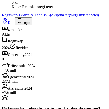
0 kr
Kilde:
Regnskapsregisteret
Regnskap
(
1
)
Styre & Ledelse
(
6
)
Aksjonærer
(
948
)
Underenheter
(
1
)
Kart
Lagre
4 mill. kr
Aktiv
Regnskap
2024
Revidert
Omsetning
2024
0
Driftsresultat
2024
−7,6 mill
Egenkapital
2024
237,1 mill
Årsresultat
2024
−7,6 mill
Balanse: hva eier de, og hvem skylder de penger?