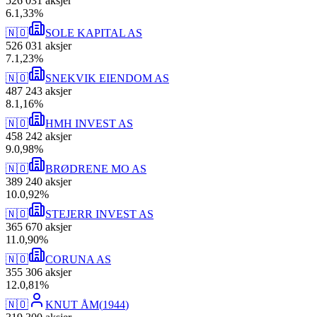
526 031
aksjer
6
.
1,33
%
🇳🇴
SOLE KAPITAL AS
526 031
aksjer
7
.
1,23
%
🇳🇴
SNEKVIK EIENDOM AS
487 243
aksjer
8
.
1,16
%
🇳🇴
HMH INVEST AS
458 242
aksjer
9
.
0,98
%
🇳🇴
BRØDRENE MO AS
389 240
aksjer
10
.
0,92
%
🇳🇴
STEJERR INVEST AS
365 670
aksjer
11
.
0,90
%
🇳🇴
CORUNA AS
355 306
aksjer
12
.
0,81
%
🇳🇴
KNUT ÅM
(
1944
)