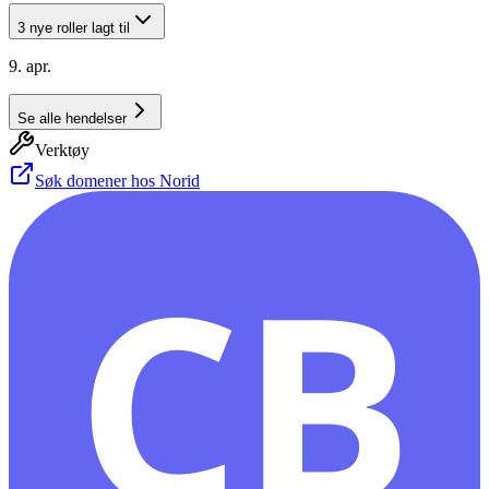
3 nye roller lagt til
9. apr.
Se alle hendelser
Verktøy
Søk domener hos Norid
CB