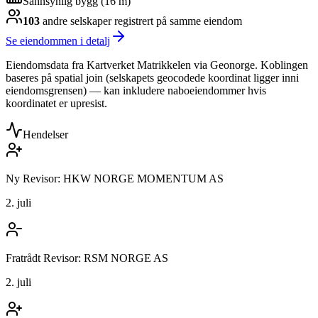
Sannsynlig bygg (16 m)
103
andre selskap
er
registrert på samme eiendom
Se eiendommen i detalj
Eiendomsdata fra Kartverket Matrikkelen via Geonorge. Koblingen
baseres på spatial join (selskapets geocodede koordinat ligger inni
eiendomsgrensen) — kan inkludere naboeiendommer hvis
koordinatet er upresist.
Hendelser
Ny Revisor: HKW NORGE MOMENTUM AS
2. juli
Fratrådt Revisor: RSM NORGE AS
2. juli