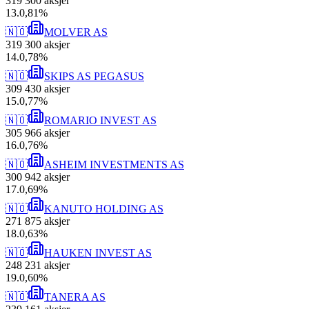
319 300
aksjer
13
.
0,81
%
🇳🇴
MOLVER AS
319 300
aksjer
14
.
0,78
%
🇳🇴
SKIPS AS PEGASUS
309 430
aksjer
15
.
0,77
%
🇳🇴
ROMARIO INVEST AS
305 966
aksjer
16
.
0,76
%
🇳🇴
ASHEIM INVESTMENTS AS
300 942
aksjer
17
.
0,69
%
🇳🇴
KANUTO HOLDING AS
271 875
aksjer
18
.
0,63
%
🇳🇴
HAUKEN INVEST AS
248 231
aksjer
19
.
0,60
%
🇳🇴
TANERA AS