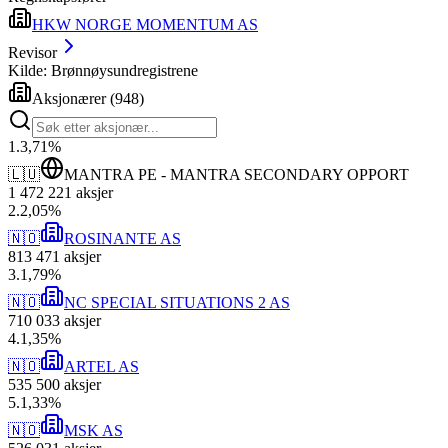
HKW NORGE MOMENTUM AS
Revisor
Kilde: Brønnøysundregistrene
Aksjonærer
(
948
)
1
.
3,71
%
🇱🇺
MANTRA PE - MANTRA SECONDARY OPPORT
1 472 221
aksjer
2
.
2,05
%
🇳🇴
ROSINANTE AS
813 471
aksjer
3
.
1,79
%
🇳🇴
NC SPECIAL SITUATIONS 2 AS
710 033
aksjer
4
.
1,35
%
🇳🇴
ARTEL AS
535 500
aksjer
5
.
1,33
%
🇳🇴
MSK AS