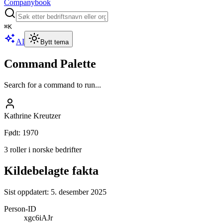
Companybook
⌘
K
AI
Bytt tema
Command Palette
Search for a command to run...
Kathrine Kreutzer
Født
:
1970
3 roller i norske bedrifter
Kildebelagte fakta
Sist oppdatert:
5. desember 2025
Person-ID
xgc6iAJr