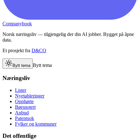
Companybook
Norsk næringsliv — tilgjengelig der din AI jobber. Bygget på åpne
data.
Et prosjekt fra
D&CO
Bytt tema
Bytt tema
Næringsliv
Lister
Nyetableringer
Opphørte
Børsnotert
Anbud
Patentsok
Fylker og kommuner
Det offentlige