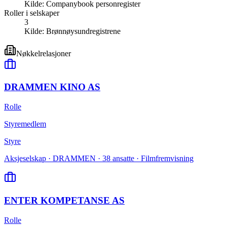
Kilde:
Companybook personregister
Roller i selskaper
3
Kilde:
Brønnøysundregistrene
Nøkkelrelasjoner
DRAMMEN KINO AS
Rolle
Styremedlem
Styre
Aksjeselskap · DRAMMEN · 38 ansatte · Filmfremvisning
ENTER KOMPETANSE AS
Rolle