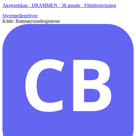
Aksjeselskap · DRAMMEN · 38 ansatte · Filmfremvisning
Styremedlem
Styre
Kilde: Brønnøysundregistrene
CB