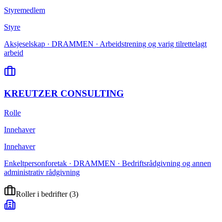
Styremedlem
Styre
Aksjeselskap · DRAMMEN · Arbeidstrening og varig tilrettelagt
arbeid
KREUTZER CONSULTING
Rolle
Innehaver
Innehaver
Enkeltpersonforetak · DRAMMEN · Bedriftsrådgivning og annen
administrativ rådgivning
Roller i bedrifter
(
3
)