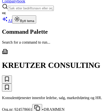
Companybook
⌘
K
AI
Bytt tema
Command Palette
Search for a command to run...
KREUTZER CONSULTING
Konsulenttjenester innenfor ledelse, salg, markedsføring og HR.
Org.nr:
924578661
•
DRAMMEN