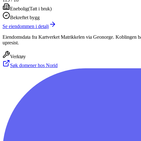
Enebolig
(
Tatt i bruk
)
Bekreftet bygg
Se eiendommen i detalj
Eiendomsdata fra Kartverket Matrikkelen via Geonorge. Koblingen bas
upresist.
Verktøy
Søk domener hos Norid