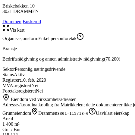
Briskebakken 10
3021
DRAMMEN
Drammen
,
Buskerud
Vis kart
Organisasjonsform
Enkeltpersonforetak
Bransje
Bedriftsrådgivning og annen administrativ rådgivning
(
70.200
)
Sektor
Personlig næringsdrivende
Status
Aktiv
Registrert
10. feb. 2020
MVA-registrert
Nei
Foretaksregisteret
Nei
Eiendom ved virksomhetsadressen
Adresse-/koordinatkobling fra Matrikkelen; dette dokumenterer ikke ju
Grunneiendom
Drammen
Uavklart eierskap
3301-115/18-0
Areal
1 400 m²
Gnr / Bnr
115
/
18