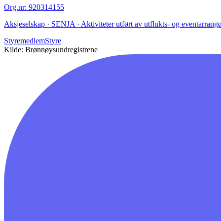
Org.nr
:
920314155
Aksjeselskap · SENJA · Aktiviteter utført av utflukts- og eventarrang
Styremedlem
Styre
Kilde: Brønnøysundregistrene