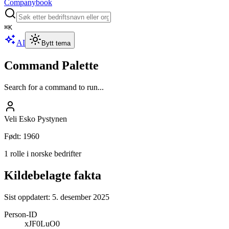
Companybook
⌘
K
AI
Bytt tema
Command Palette
Search for a command to run...
Veli Esko Pystynen
Født
:
1960
1 rolle i norske bedrifter
Kildebelagte fakta
Sist oppdatert:
5. desember 2025
Person-ID
xJF0LuO0