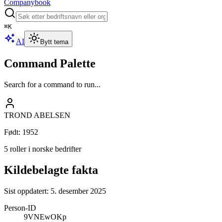
Companybook
⌘
K
AI
Bytt tema
Command Palette
Search for a command to run...
TROND ABELSEN
Født
:
1952
5 roller i norske bedrifter
Kildebelagte fakta
Sist oppdatert:
5. desember 2025
Person-ID
9VNEwOKp