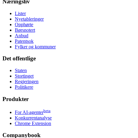
Næringsliv
Lister
Nyetableringer
Opphørte
Børsnotert
Anbud
Patentsok
Fylker og kommuner
Det offentlige
Staten
Stortinget
Regjeringen
Politikere
Produkter
beta
For AI-agenter
Konkurrentanalyse
Chrome Extension
Companybook