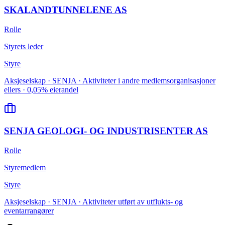
SKALANDTUNNELENE AS
Rolle
Styrets leder
Styre
Aksjeselskap · SENJA · Aktiviteter i andre medlemsorganisasjoner
ellers · 0,05% eierandel
SENJA GEOLOGI- OG INDUSTRISENTER AS
Rolle
Styremedlem
Styre
Aksjeselskap · SENJA · Aktiviteter utført av utflukts- og
eventarrangører