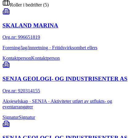
Roller i bedrifter
(
5
)
SKALAND MARINA
Org.nr
:
996651819
Forening/lag/innretning · Fritidsvirksomhet ellers
Kontaktperson
Kontaktperson
SENJA GEOLOGI- OG INDUSTRISENTER AS
Org.nr
:
920314155
Aksjeselskap · SENJA · Aktiviteter utført av utflukts- og
eventarrangører
Signatur
Signatur
SENJA GEOLOGI- OG INDUSTRISENTER AS