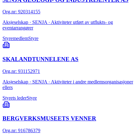
Org.nr
:
920314155
Aksjeselskap · SENJA · Aktiviteter utført av utflukts- og
eventarrangører
Styremedlem
Styre
SKALANDTUNNELENE AS
Org.nr
:
931152971
Aksjeselskap · SENJA · Aktiviteter i andre medlemsorganisasjoner
ellers
Styrets leder
Styre
BERGVERKSMUSEETS VENNER
Org.nr
:
916786379