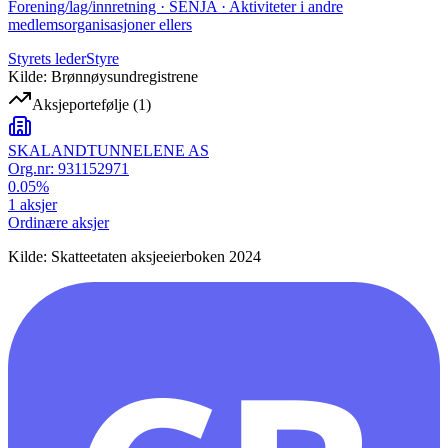
Forening/lag/innretning · SENJA · Aktiviteter i andre
medlemsorganisasjoner ellers
Styrets leder
Styre
Kilde: Brønnøysundregistrene
Aksjeportefølje
(
1
)
SKALANDTUNNELENE AS
Org.nr:
931152971
0.05
%
1
aksjer
Ordinære aksjer
Kilde: Skatteetaten aksjeeierboken 2024