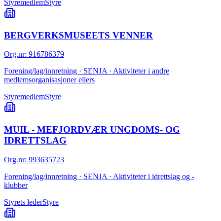
Styremedlem
Styre
BERGVERKSMUSEETS VENNER
Org.nr
:
916786379
Forening/lag/innretning · SENJA · Aktiviteter i andre
medlemsorganisasjoner ellers
Styremedlem
Styre
MUIL - MEFJORDVÆR UNGDOMS- OG
IDRETTSLAG
Org.nr
:
993635723
Forening/lag/innretning · SENJA · Aktiviteter i idrettslag og -
klubber
Styrets leder
Styre