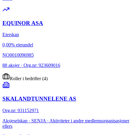
EQUINOR ASA
Eierskap
0,00% eierandel
NO0010096985
88 aksjer · Org.nr: 923609016
Roller i bedrifter
(
4
)
SKALANDTUNNELENE AS
Org.nr
:
931152971
Aksjeselskap · SENJA · Aktiviteter i andre medlemsorganisasjoner
ellers