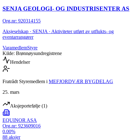
SENJA GEOLOGI- OG INDUSTRISENTER AS
Org.nr
:
920314155
Aksjeselskap · SENJA · Aktiviteter utført av utflukts- og
eventarrangører
Varamedlem
Styre
Kilde: Brønnøysundregistrene
Hendelser
Fratrådt Styremedlem
i
MEFJORDVÆR BYGDELAG
25. mars
Aksjeportefølje
(
1
)
EQUINOR ASA
Org.nr:
923609016
0.00
%
88
aksjer