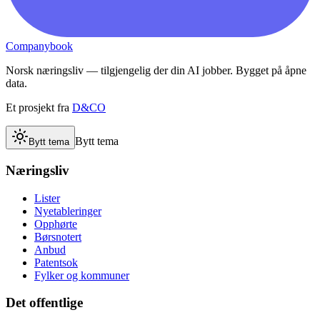
Companybook
Norsk næringsliv — tilgjengelig der din AI jobber. Bygget på åpne
data.
Et prosjekt fra
D&CO
Bytt tema
Bytt tema
Næringsliv
Lister
Nyetableringer
Opphørte
Børsnotert
Anbud
Patentsok
Fylker og kommuner
Det offentlige