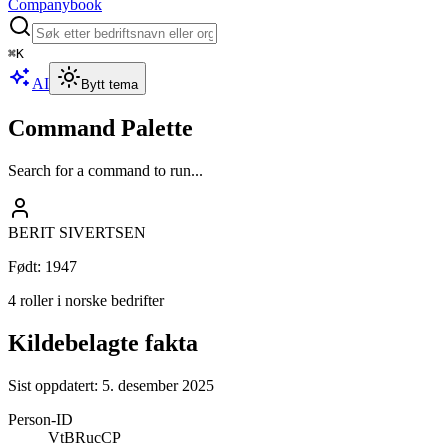
Companybook
⌘
K
AI
Bytt tema
Command Palette
Search for a command to run...
BERIT SIVERTSEN
Født
:
1947
4 roller i norske bedrifter
Kildebelagte fakta
Sist oppdatert:
5. desember 2025
Person-ID
VtBRucCP