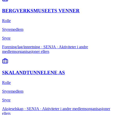
BERGVERKSMUSEETS VENNER
Rolle
Styremedlem
Styre
Forening/lag/innretning · SENJA · Aktiviteter i andre
medlemsorganisasjoner ellers
SKALANDTUNNELENE AS
Rolle
Styremedlem
Styre
Aksjeselskap · SENJA · Aktiviteter i andre medlemsorganisasjoner
ellers