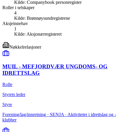
Kilde:
Companybook personregister
Roller i selskaper
4
Kilde:
Brønnøysundregistrene
Aksjeinnehav
1
Kilde:
Aksjonærregisteret
Nøkkelrelasjoner
MUIL - MEFJORDVÆR UNGDOMS- OG
IDRETTSLAG
Rolle
Styrets leder
Styre
Forening/lag/innretning · SENJA · Aktiviteter i idrettslag og -
klubber