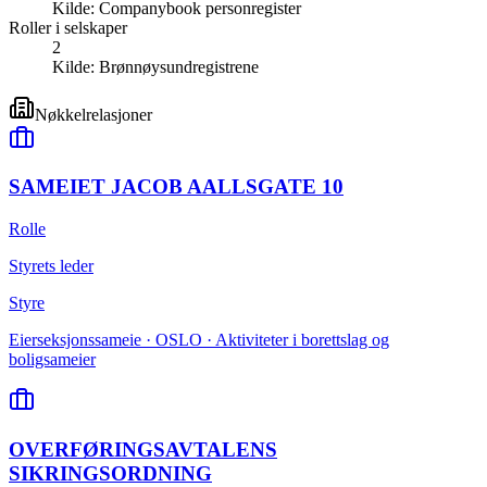
Kilde:
Companybook personregister
Roller i selskaper
2
Kilde:
Brønnøysundregistrene
Nøkkelrelasjoner
SAMEIET JACOB AALLSGATE 10
Rolle
Styrets leder
Styre
Eierseksjonssameie · OSLO · Aktiviteter i borettslag og
boligsameier
OVERFØRINGSAVTALENS
SIKRINGSORDNING