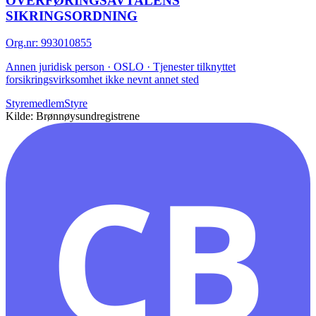
OVERFØRINGSAVTALENS
SIKRINGSORDNING
Org.nr
:
993010855
Annen juridisk person · OSLO · Tjenester tilknyttet
forsikringsvirksomhet ikke nevnt annet sted
Styremedlem
Styre
Kilde: Brønnøysundregistrene
CB