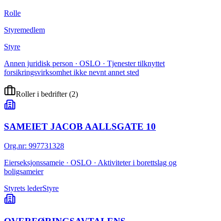
Rolle
Styremedlem
Styre
Annen juridisk person · OSLO · Tjenester tilknyttet
forsikringsvirksomhet ikke nevnt annet sted
Roller i bedrifter
(
2
)
SAMEIET JACOB AALLSGATE 10
Org.nr
:
997731328
Eierseksjonssameie · OSLO · Aktiviteter i borettslag og
boligsameier
Styrets leder
Styre