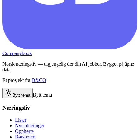
Companybook
Norsk næringsliv — tilgjengelig der din AI jobber. Bygget på åpne
data.
Et prosjekt fra
D&CO
Bytt tema
Bytt tema
Næringsliv
Lister
Nyetableringer
Opphørte
Børsnotert