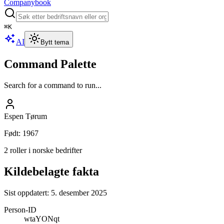
Companybook
⌘
K
AI
Bytt tema
Command Palette
Search for a command to run...
Espen Tørum
Født
:
1967
2 roller i norske bedrifter
Kildebelagte fakta
Sist oppdatert:
5. desember 2025
Person-ID
wtaYONqt