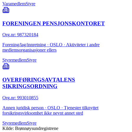
Varamedlem
Styre
FORENINGEN PENSJONSKONTORET
Org.nr
:
987320184
Forening/lag/innretning · OSLO · Aktiviteter i andre
medlemsorganisasjoner ellers
Styremedlem
Styre
OVERFØRINGSAVTALENS
SIKRINGSORDNING
Org.nr
:
993010855
Annen juridisk person · OSLO · Tjenester tilknyttet
forsikringsvirksomhet ikke nevnt annet sted
Styremedlem
Styre
Kilde: Brønnøysundregistrene