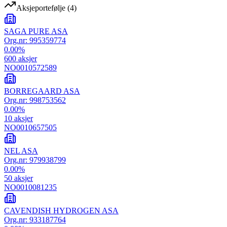
Aksjeportefølje
(
4
)
SAGA PURE ASA
Org.nr:
995359774
0.00
%
600
aksjer
NO0010572589
BORREGAARD ASA
Org.nr:
998753562
0.00
%
10
aksjer
NO0010657505
NEL ASA
Org.nr:
979938799
0.00
%
50
aksjer
NO0010081235
CAVENDISH HYDROGEN ASA
Org.nr:
933187764