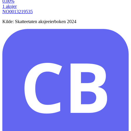
0.00
%
1
aksjer
NO0013219535
Kilde: Skatteetaten aksjeeierboken 2024
CB