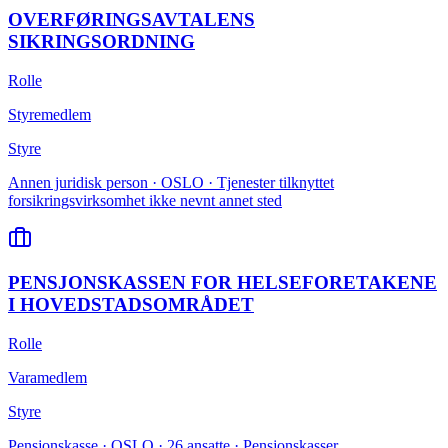
OVERFØRINGSAVTALENS
SIKRINGSORDNING
Rolle
Styremedlem
Styre
Annen juridisk person · OSLO · Tjenester tilknyttet
forsikringsvirksomhet ikke nevnt annet sted
PENSJONSKASSEN FOR HELSEFORETAKENE
I HOVEDSTADSOMRÅDET
Rolle
Varamedlem
Styre
Pensjonskasse · OSLO · 26 ansatte · Pensjonskasser