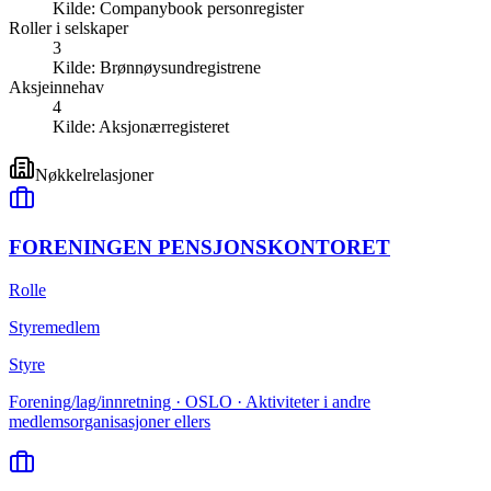
Kilde:
Companybook personregister
Roller i selskaper
3
Kilde:
Brønnøysundregistrene
Aksjeinnehav
4
Kilde:
Aksjonærregisteret
Nøkkelrelasjoner
FORENINGEN PENSJONSKONTORET
Rolle
Styremedlem
Styre
Forening/lag/innretning · OSLO · Aktiviteter i andre
medlemsorganisasjoner ellers