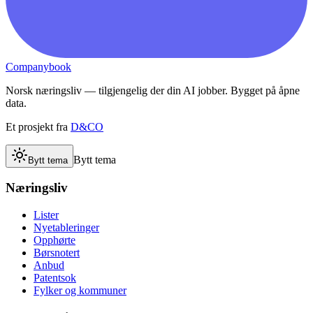
Companybook
Norsk næringsliv — tilgjengelig der din AI jobber. Bygget på åpne
data.
Et prosjekt fra
D&CO
Bytt tema
Bytt tema
Næringsliv
Lister
Nyetableringer
Opphørte
Børsnotert
Anbud
Patentsok
Fylker og kommuner