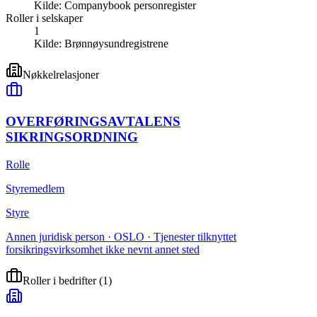
Kilde:
Companybook personregister
Roller i selskaper
1
Kilde:
Brønnøysundregistrene
Nøkkelrelasjoner
OVERFØRINGSAVTALENS
SIKRINGSORDNING
Rolle
Styremedlem
Styre
Annen juridisk person · OSLO · Tjenester tilknyttet
forsikringsvirksomhet ikke nevnt annet sted
Roller i bedrifter
(
1
)