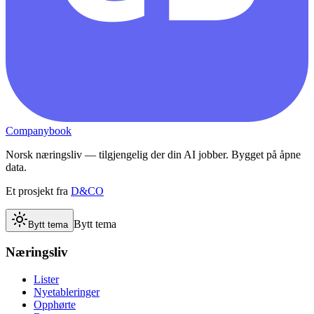
Companybook
Norsk næringsliv — tilgjengelig der din AI jobber. Bygget på åpne
data.
Et prosjekt fra
D&CO
Bytt tema
Bytt tema
Næringsliv
Lister
Nyetableringer
Opphørte