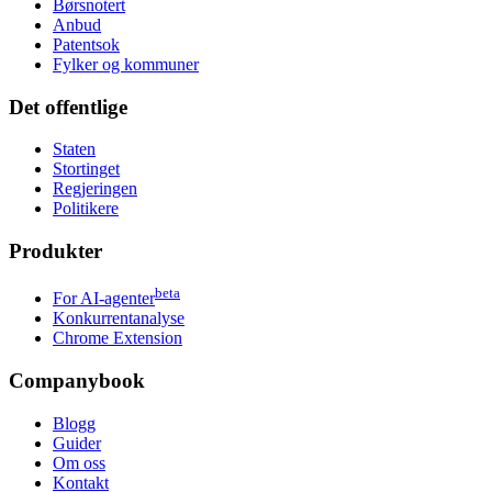
Børsnotert
Anbud
Patentsok
Fylker og kommuner
Det offentlige
Staten
Stortinget
Regjeringen
Politikere
Produkter
beta
For AI-agenter
Konkurrentanalyse
Chrome Extension
Companybook
Blogg
Guider
Om oss
Kontakt