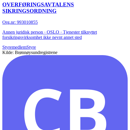
OVERFØRINGSAVTALENS
SIKRINGSORDNING
Org.nr
:
993010855
Annen juridisk person · OSLO · Tjenester tilknyttet
forsikringsvirksomhet ikke nevnt annet sted
Styremedlem
Styre
Kilde: Brønnøysundregistrene
CB