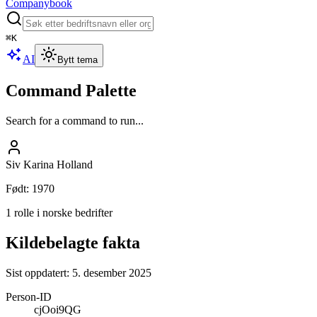
Companybook
⌘
K
AI
Bytt tema
Command Palette
Search for a command to run...
Siv Karina Holland
Født
:
1970
1 rolle i norske bedrifter
Kildebelagte fakta
Sist oppdatert:
5. desember 2025
Person-ID
cjOoi9QG