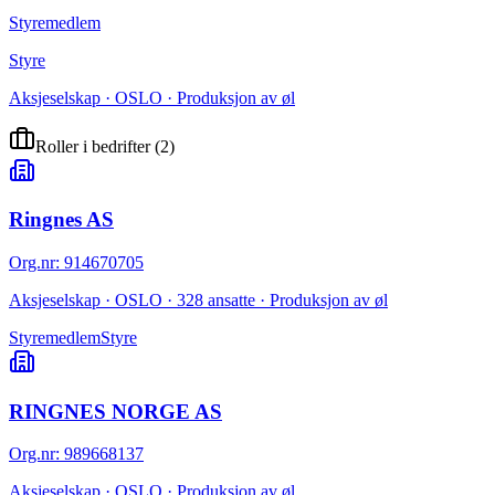
Styremedlem
Styre
Aksjeselskap · OSLO · Produksjon av øl
Roller i bedrifter
(
2
)
Ringnes AS
Org.nr
:
914670705
Aksjeselskap · OSLO · 328 ansatte · Produksjon av øl
Styremedlem
Styre
RINGNES NORGE AS
Org.nr
:
989668137
Aksjeselskap · OSLO · Produksjon av øl