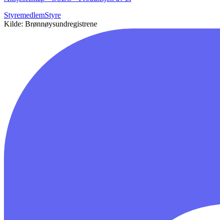
Styremedlem
Styre
Kilde: Brønnøysundregistrene