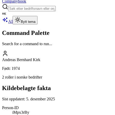
Companybook
⌘
K
AI
Bytt tema
Command Palette
Search for a command to run...
Andreas Bernhard Kirk
Født
:
1974
2 roller i norske bedrifter
Kildebelagte fakta
Sist oppdatert:
5. desember 2025
Person-ID
iMpx3rBy