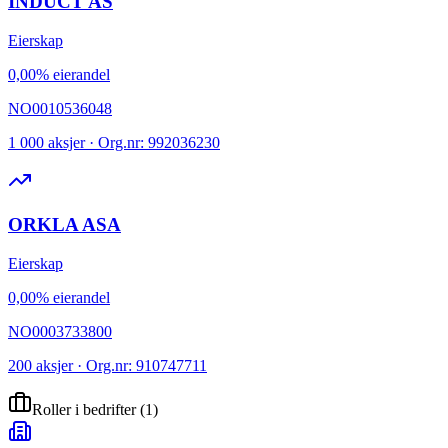
INDUCT AS
Eierskap
0,00% eierandel
NO0010536048
1 000 aksjer · Org.nr: 992036230
ORKLA ASA
Eierskap
0,00% eierandel
NO0003733800
200 aksjer · Org.nr: 910747711
Roller i bedrifter
(
1
)