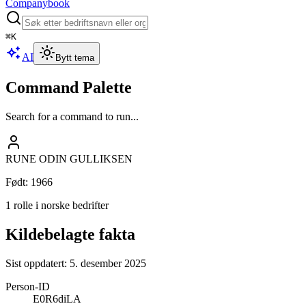
Companybook
⌘
K
AI
Bytt tema
Command Palette
Search for a command to run...
RUNE ODIN GULLIKSEN
Født
:
1966
1 rolle i norske bedrifter
Kildebelagte fakta
Sist oppdatert:
5. desember 2025
Person-ID
E0R6diLA