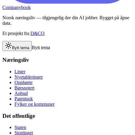
Companybook
Norsk næringsliv — tilgjengelig der din AI jobber. Bygget på åpne
data.
Et prosjekt fra
D&CO
Bytt tema
Bytt tema
Næringsliv
Lister
Nyetableringer
Opphørte
Børsnotert
Anbud
Patentsok
Fylker og kommuner
Det offentlige
Staten
Stortinget