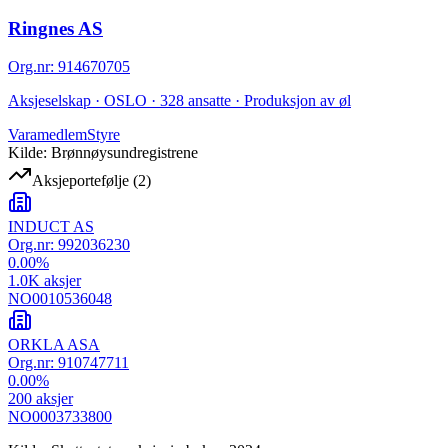
Ringnes AS
Org.nr
:
914670705
Aksjeselskap · OSLO · 328 ansatte · Produksjon av øl
Varamedlem
Styre
Kilde: Brønnøysundregistrene
Aksjeportefølje
(
2
)
INDUCT AS
Org.nr:
992036230
0.00
%
1.0K
aksjer
NO0010536048
ORKLA ASA
Org.nr:
910747711
0.00
%
200
aksjer
NO0003733800