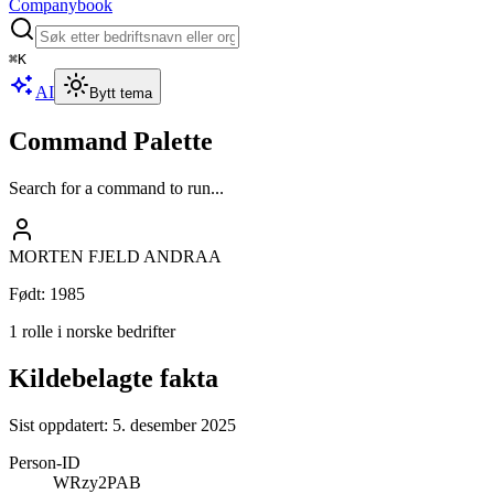
Companybook
⌘
K
AI
Bytt tema
Command Palette
Search for a command to run...
MORTEN FJELD ANDRAA
Født
:
1985
1 rolle i norske bedrifter
Kildebelagte fakta
Sist oppdatert:
5. desember 2025
Person-ID
WRzy2PAB