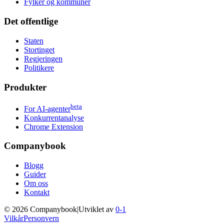
Fylker og kommuner
Det offentlige
Staten
Stortinget
Regjeringen
Politikere
Produkter
beta
For AI-agenter
Konkurrentanalyse
Chrome Extension
Companybook
Blogg
Guider
Om oss
Kontakt
©
2026
Companybook
|
Utviklet av
0-1
Vilkår
Personvern