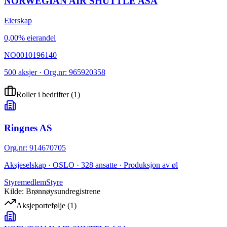
NORWEGIAN AIR SHUTTLE ASA
Eierskap
0,00% eierandel
NO0010196140
500 aksjer · Org.nr: 965920358
Roller i bedrifter
(
1
)
Ringnes AS
Org.nr
:
914670705
Aksjeselskap · OSLO · 328 ansatte · Produksjon av øl
Styremedlem
Styre
Kilde: Brønnøysundregistrene
Aksjeportefølje
(
1
)