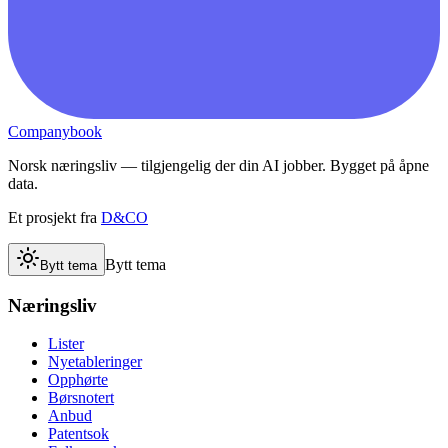
Companybook
Norsk næringsliv — tilgjengelig der din AI jobber. Bygget på åpne
data.
Et prosjekt fra
D&CO
Bytt tema
Bytt tema
Næringsliv
Lister
Nyetableringer
Opphørte
Børsnotert
Anbud
Patentsok