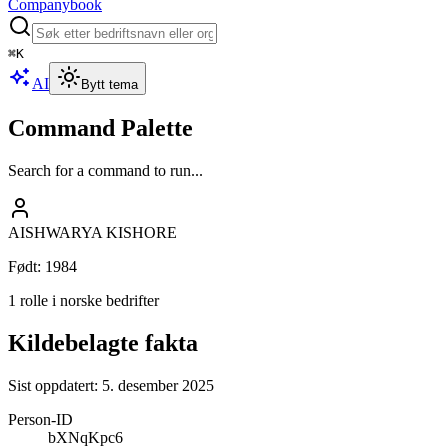
Companybook
⌘
K
AI
Bytt tema
Command Palette
Search for a command to run...
AISHWARYA KISHORE
Født
:
1984
1 rolle i norske bedrifter
Kildebelagte fakta
Sist oppdatert:
5. desember 2025
Person-ID
bXNqKpc6