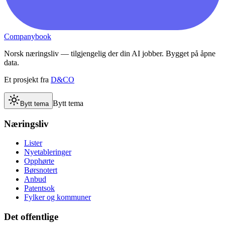
Companybook
Norsk næringsliv — tilgjengelig der din AI jobber. Bygget på åpne
data.
Et prosjekt fra
D&CO
Bytt tema
Bytt tema
Næringsliv
Lister
Nyetableringer
Opphørte
Børsnotert
Anbud
Patentsok
Fylker og kommuner
Det offentlige