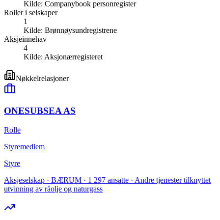
Kilde:
Companybook personregister
Roller i selskaper
1
Kilde:
Brønnøysundregistrene
Aksjeinnehav
4
Kilde:
Aksjonærregisteret
Nøkkelrelasjoner
ONESUBSEA AS
Rolle
Styremedlem
Styre
Aksjeselskap · BÆRUM · 1 297 ansatte · Andre tjenester tilknyttet
utvinning av råolje og naturgass