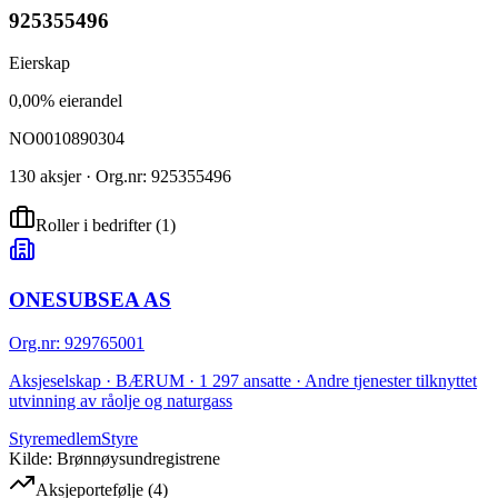
925355496
Eierskap
0,00% eierandel
NO0010890304
130 aksjer · Org.nr: 925355496
Roller i bedrifter
(
1
)
ONESUBSEA AS
Org.nr
:
929765001
Aksjeselskap · BÆRUM · 1 297 ansatte · Andre tjenester tilknyttet
utvinning av råolje og naturgass
Styremedlem
Styre
Kilde: Brønnøysundregistrene
Aksjeportefølje
(
4
)