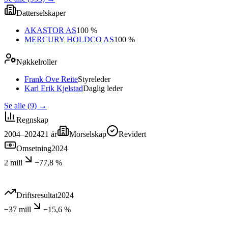
Datterselskaper
AKASTOR AS
100 %
MERCURY HOLDCO AS
100 %
Nøkkelroller
Frank Ove Reite
Styreleder
Karl Erik Kjelstad
Daglig leder
Se alle (9)
→
Regnskap
2004–2024
21
år
Morselskap
Revidert
Omsetning
2024
2 mill
−77,8 %
Driftsresultat
2024
−37 mill
−15,6 %