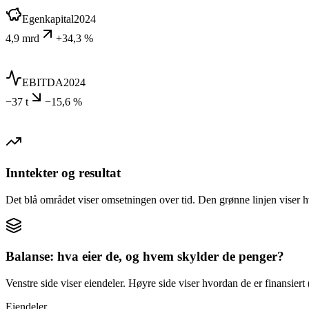
Egenkapital
2024
4,9 mrd
+34,3 %
EBITDA
2024
−37 t
−15,6 %
Inntekter og resultat
Det blå området viser omsetningen over tid. Den grønne linjen viser h
Balanse: hva eier de, og hvem skylder de penger?
Venstre side viser eiendeler. Høyre side viser hvordan de er finansiert (
Eiendeler