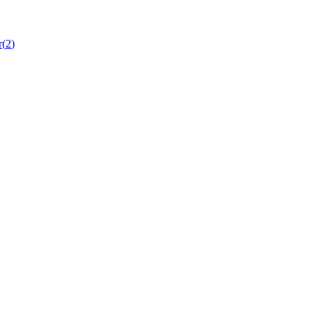
r
(
2
)