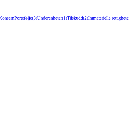
Konsern
Portefølje
(
3
)
Underenheter
(
1
)
Tilskudd
(
2
)
Immaterielle rettighete