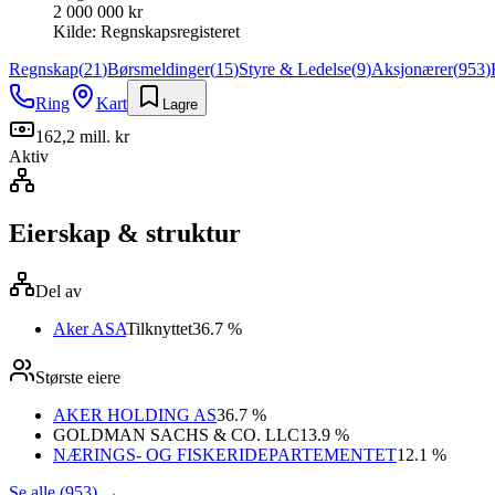
2 000 000 kr
Kilde:
Regnskapsregisteret
Regnskap
(
21
)
Børsmeldinger
(
15
)
Styre & Ledelse
(
9
)
Aksjonærer
(
953
)
Ring
Kart
Lagre
162,2 mill. kr
Aktiv
Eierskap & struktur
Del av
Aker ASA
Tilknyttet
36.7 %
Største eiere
AKER HOLDING AS
36.7 %
GOLDMAN SACHS & CO. LLC
13.9 %
NÆRINGS- OG FISKERIDEPARTEMENTET
12.1 %
Se alle (953)
→