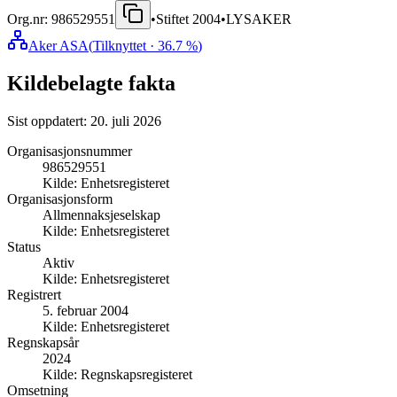
Org.nr:
986529551
•
Stiftet
2004
•
LYSAKER
Aker ASA
(
Tilknyttet
· 36.7 %
)
Kildebelagte fakta
Sist oppdatert:
20. juli 2026
Organisasjonsnummer
986529551
Kilde:
Enhetsregisteret
Organisasjonsform
Allmennaksjeselskap
Kilde:
Enhetsregisteret
Status
Aktiv
Kilde:
Enhetsregisteret
Registrert
5. februar 2004
Kilde:
Enhetsregisteret
Regnskapsår
2024
Kilde:
Regnskapsregisteret
Omsetning