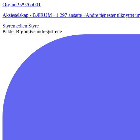
Org.nr
:
929765001
Aksjeselskap · BÆRUM · 1 297 ansatte · Andre tjenester tilknyttet ut
Styremedlem
Styre
Kilde: Brønnøysundregistrene