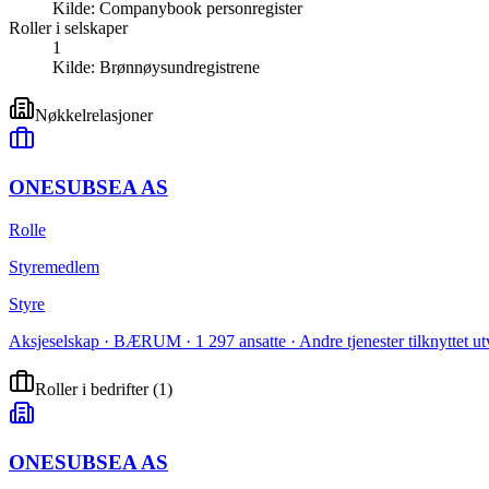
Kilde:
Companybook personregister
Roller i selskaper
1
Kilde:
Brønnøysundregistrene
Nøkkelrelasjoner
ONESUBSEA AS
Rolle
Styremedlem
Styre
Aksjeselskap · BÆRUM · 1 297 ansatte · Andre tjenester tilknyttet ut
Roller i bedrifter
(
1
)
ONESUBSEA AS