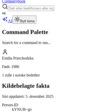
Companybook
⌘
K
AI
Bytt tema
Command Palette
Search for a command to run...
Emilia Przechodzka
Født
:
1980
1 rolle i norske bedrifter
Kildebelagte fakta
Sist oppdatert:
5. desember 2025
Person-ID
kYNUB~gv