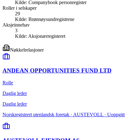
Kilde:
Companybook personregister
Roller i selskaper
29
Kilde:
Brønnøysundregistrene
Aksjeinnehav
3
Kilde:
Aksjonærregisteret
Nøkkelrelasjoner
ANDEAN OPPORTUNITIES FUND LTD
Rolle
Daglig leder
Daglig leder
Norskregistrert utenlandsk foretak · AUSTEVOLL · Uoppgitt