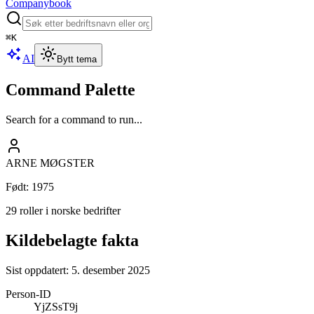
Companybook
⌘
K
AI
Bytt tema
Command Palette
Search for a command to run...
ARNE MØGSTER
Født
:
1975
29 roller i norske bedrifter
Kildebelagte fakta
Sist oppdatert:
5. desember 2025
Person-ID
YjZSsT9j