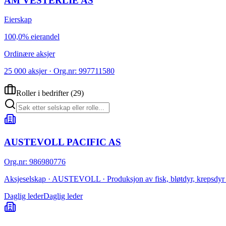
AM VESTERLIE AS
Eierskap
100,0% eierandel
Ordinære aksjer
25 000 aksjer · Org.nr: 997711580
Roller i bedrifter
(
29
)
AUSTEVOLL PACIFIC AS
Org.nr
:
986980776
Aksjeselskap · AUSTEVOLL · Produksjon av fisk, bløtdyr, krepsdyr 
Daglig leder
Daglig leder