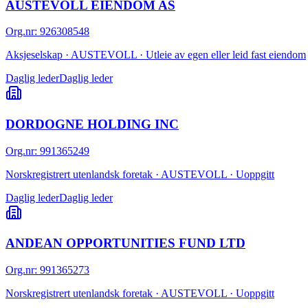
AUSTEVOLL EIENDOM AS
Org.nr
:
926308548
Aksjeselskap · AUSTEVOLL · Utleie av egen eller leid fast eiendom
Daglig leder
Daglig leder
DORDOGNE HOLDING INC
Org.nr
:
991365249
Norskregistrert utenlandsk foretak · AUSTEVOLL · Uoppgitt
Daglig leder
Daglig leder
ANDEAN OPPORTUNITIES FUND LTD
Org.nr
:
991365273
Norskregistrert utenlandsk foretak · AUSTEVOLL · Uoppgitt