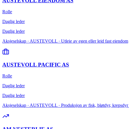
AUSTEVOLL EIENDOM AS
Rolle
Daglig leder
Daglig leder
Aksjeselskap · AUSTEVOLL · Utleie av egen eller leid fast eiendom
AUSTEVOLL PACIFIC AS
Rolle
Daglig leder
Daglig leder
Aksjeselskap · AUSTEVOLL · Produksjon av fisk, bløtdyr, krepsdyr 