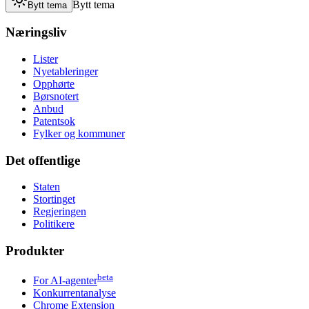
Bytt tema
Bytt tema
Næringsliv
Lister
Nyetableringer
Opphørte
Børsnotert
Anbud
Patentsok
Fylker og kommuner
Det offentlige
Staten
Stortinget
Regjeringen
Politikere
Produkter
beta
For AI-agenter
Konkurrentanalyse
Chrome Extension