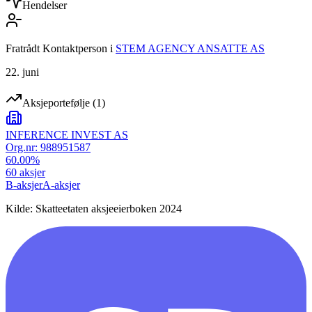
Hendelser
Fratrådt Kontaktperson
i
STEM AGENCY ANSATTE AS
22. juni
Aksjeportefølje
(
1
)
INFERENCE INVEST AS
Org.nr:
988951587
60.00
%
60
aksjer
B-aksjer
A-aksjer
Kilde: Skatteetaten aksjeeierboken 2024