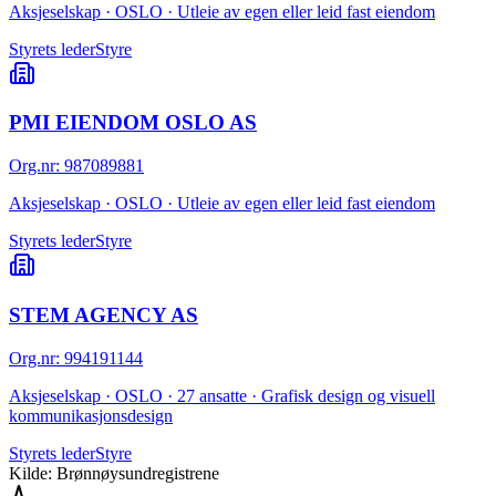
Aksjeselskap · OSLO · Utleie av egen eller leid fast eiendom
Styrets leder
Styre
PMI EIENDOM OSLO AS
Org.nr
:
987089881
Aksjeselskap · OSLO · Utleie av egen eller leid fast eiendom
Styrets leder
Styre
STEM AGENCY AS
Org.nr
:
994191144
Aksjeselskap · OSLO · 27 ansatte · Grafisk design og visuell
kommunikasjonsdesign
Styrets leder
Styre
Kilde: Brønnøysundregistrene