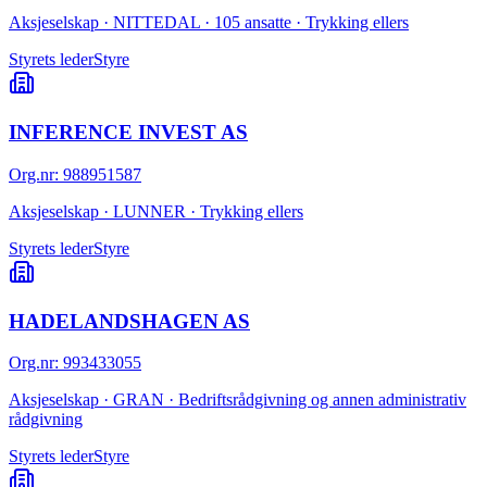
Aksjeselskap · NITTEDAL · 105 ansatte · Trykking ellers
Styrets leder
Styre
INFERENCE INVEST AS
Org.nr
:
988951587
Aksjeselskap · LUNNER · Trykking ellers
Styrets leder
Styre
HADELANDSHAGEN AS
Org.nr
:
993433055
Aksjeselskap · GRAN · Bedriftsrådgivning og annen administrativ
rådgivning
Styrets leder
Styre