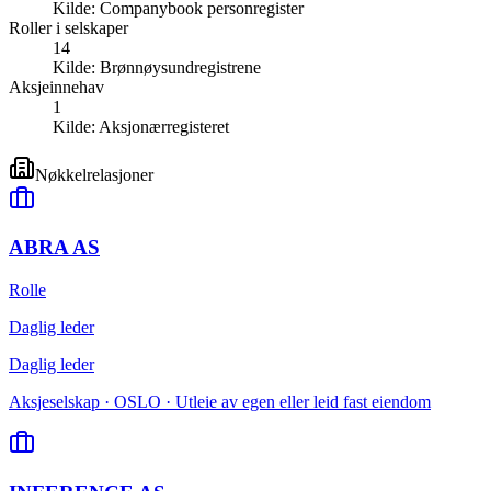
Kilde:
Companybook personregister
Roller i selskaper
14
Kilde:
Brønnøysundregistrene
Aksjeinnehav
1
Kilde:
Aksjonærregisteret
Nøkkelrelasjoner
ABRA AS
Rolle
Daglig leder
Daglig leder
Aksjeselskap · OSLO · Utleie av egen eller leid fast eiendom