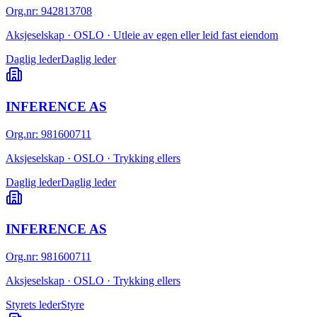
Org.nr
:
942813708
Aksjeselskap · OSLO · Utleie av egen eller leid fast eiendom
Daglig leder
Daglig leder
INFERENCE AS
Org.nr
:
981600711
Aksjeselskap · OSLO · Trykking ellers
Daglig leder
Daglig leder
INFERENCE AS
Org.nr
:
981600711
Aksjeselskap · OSLO · Trykking ellers
Styrets leder
Styre