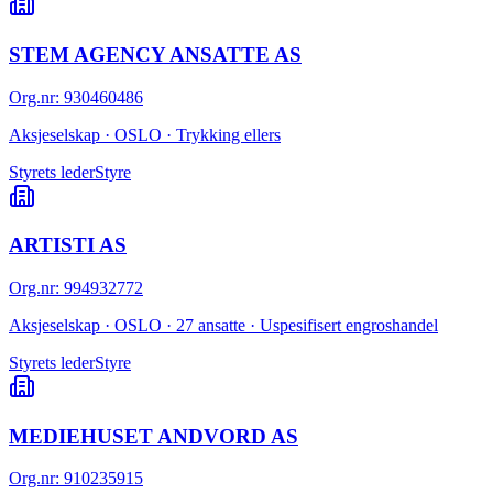
STEM AGENCY ANSATTE AS
Org.nr
:
930460486
Aksjeselskap · OSLO · Trykking ellers
Styrets leder
Styre
ARTISTI AS
Org.nr
:
994932772
Aksjeselskap · OSLO · 27 ansatte · Uspesifisert engroshandel
Styrets leder
Styre
MEDIEHUSET ANDVORD AS
Org.nr
:
910235915