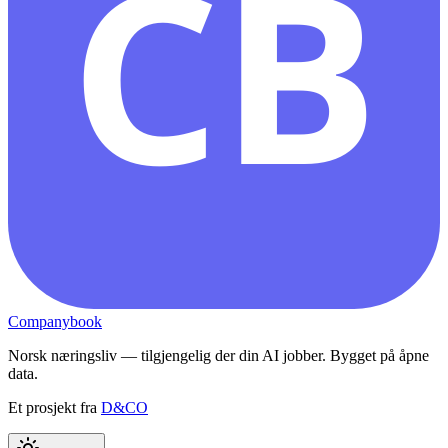
CB
Companybook
Norsk næringsliv — tilgjengelig der din AI jobber. Bygget på åpne
data.
Et prosjekt fra
D&CO