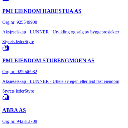
PMI EIENDOM HARESTUA AS
Org.nr
:
925549908
Aksjeselskap · LUNNER · Utvikling og salg av byggeprosjekter
Styrets leder
Styre
PMI EIENDOM STUBENGMOEN AS
Org.nr
:
925946982
Aksjeselskap · LUNNER · Utleie av egen eller leid fast eiendom
Styrets leder
Styre
ABRA AS
Org.nr
:
942813708