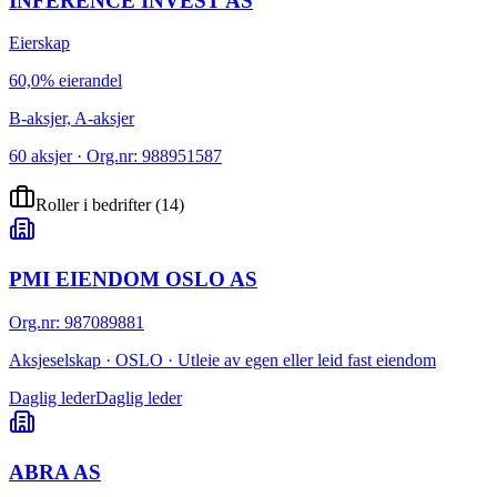
INFERENCE INVEST AS
Eierskap
60,0% eierandel
B-aksjer, A-aksjer
60 aksjer · Org.nr: 988951587
Roller i bedrifter
(
14
)
PMI EIENDOM OSLO AS
Org.nr
:
987089881
Aksjeselskap · OSLO · Utleie av egen eller leid fast eiendom
Daglig leder
Daglig leder
ABRA AS