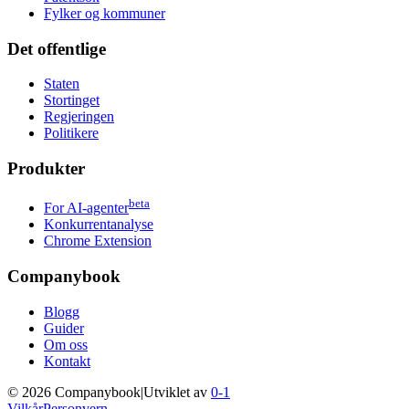
Fylker og kommuner
Det offentlige
Staten
Stortinget
Regjeringen
Politikere
Produkter
beta
For AI-agenter
Konkurrentanalyse
Chrome Extension
Companybook
Blogg
Guider
Om oss
Kontakt
©
2026
Companybook
|
Utviklet av
0-1
Vilkår
Personvern