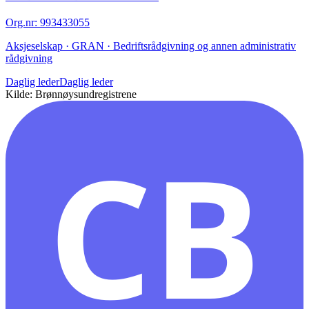
Org.nr
:
993433055
Aksjeselskap · GRAN · Bedriftsrådgivning og annen administrativ
rådgivning
Daglig leder
Daglig leder
Kilde: Brønnøysundregistrene
CB