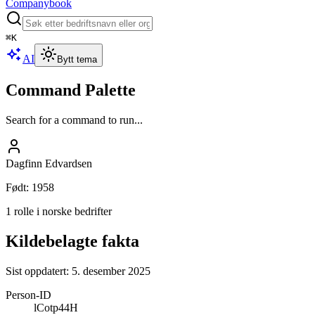
Companybook
⌘
K
AI
Bytt tema
Command Palette
Search for a command to run...
Dagfinn Edvardsen
Født
:
1958
1 rolle i norske bedrifter
Kildebelagte fakta
Sist oppdatert:
5. desember 2025
Person-ID
lCotp44H