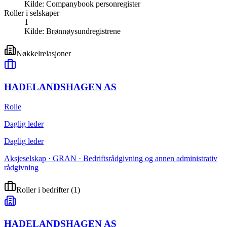
Kilde:
Companybook personregister
Roller i selskaper
1
Kilde:
Brønnøysundregistrene
Nøkkelrelasjoner
HADELANDSHAGEN AS
Rolle
Daglig leder
Daglig leder
Aksjeselskap · GRAN · Bedriftsrådgivning og annen administrativ
rådgivning
Roller i bedrifter
(
1
)
HADELANDSHAGEN AS