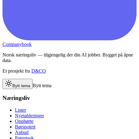
Companybook
Norsk næringsliv — tilgjengelig der din AI jobber. Bygget på åpne
data.
Et prosjekt fra
D&CO
Bytt tema
Bytt tema
Næringsliv
Lister
Nyetableringer
Opphørte
Børsnotert
Anbud
Patentsok