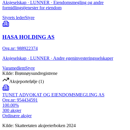
Aksjeselskap · LUNNER · Eiendomsmegling og andre
formidlingstjenester for eiendom
Styrets leder
Styre
HASA HOLDING AS
Org.nr
:
988922374
Aksjeselskap · LUNNER · Andre egeninvesteringsselskaper
Varamedlem
Styre
Kilde: Brønnøysundregistrene
Aksjeportefølje
(
1
)
TUNET ADVOKAT OG EIENDOMSMEGLING AS
Org.nr:
954434591
100.00
%
300
aksjer
Ordinære aksjer
Kilde: Skatteetaten aksjeeierboken 2024