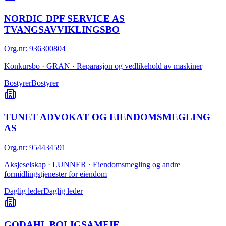
NORDIC DPF SERVICE AS
TVANGSAVVIKLINGSBO
Org.nr
:
936300804
Konkursbo · GRAN · Reparasjon og vedlikehold av maskiner
Bostyrer
Bostyrer
TUNET ADVOKAT OG EIENDOMSMEGLING
AS
Org.nr
:
954434591
Aksjeselskap · LUNNER · Eiendomsmegling og andre
formidlingstjenester for eiendom
Daglig leder
Daglig leder
GODAHL BOLIGSAMEIE