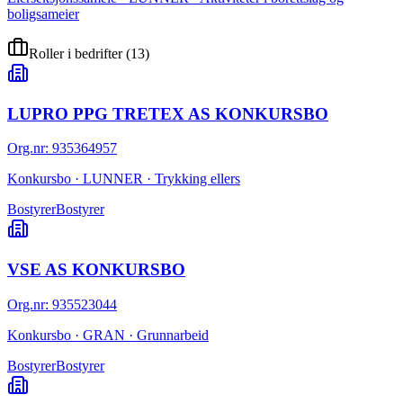
boligsameier
Roller i bedrifter
(
13
)
LUPRO PPG TRETEX AS KONKURSBO
Org.nr
:
935364957
Konkursbo · LUNNER · Trykking ellers
Bostyrer
Bostyrer
VSE AS KONKURSBO
Org.nr
:
935523044
Konkursbo · GRAN · Grunnarbeid
Bostyrer
Bostyrer