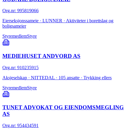
Org.nr
:
995819066
Eierseksjonssameie · LUNNER · Aktiviteter i borettslag og
boligsameier
Styremedlem
Styre
MEDIEHUSET ANDVORD AS
Org.nr
:
910235915
Aksjeselskap · NITTEDAL · 105 ansatte · Trykking ellers
Styremedlem
Styre
TUNET ADVOKAT OG EIENDOMSMEGLING
AS
Org.nr
:
954434591