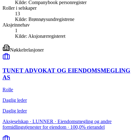
Kilde:
Companybook personregister
Roller i selskaper
13
Kilde:
Brønnøysundregistrene
Aksjeinnehav
1
Kilde:
Aksjonærregisteret
Nøkkelrelasjoner
TUNET ADVOKAT OG EIENDOMSMEGLING
AS
Rolle
Daglig leder
Daglig leder
Aksjeselskap · LUNNER · Eiendomsmegling og andre
formidlingstjenester for eiendom · 100,0% eierandel