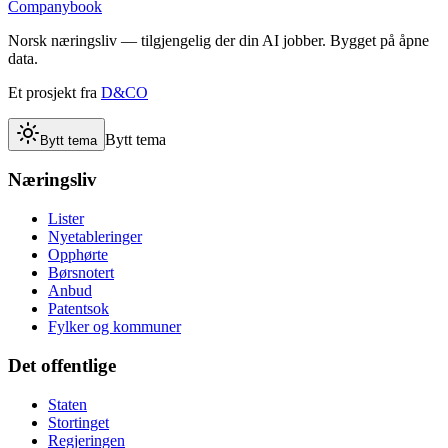
Companybook
Norsk næringsliv — tilgjengelig der din AI jobber. Bygget på åpne
data.
Et prosjekt fra
D&CO
Bytt tema
Bytt tema
Næringsliv
Lister
Nyetableringer
Opphørte
Børsnotert
Anbud
Patentsok
Fylker og kommuner
Det offentlige
Staten
Stortinget
Regjeringen