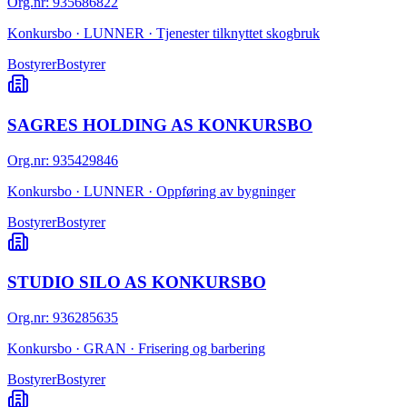
Org.nr
:
935686822
Konkursbo · LUNNER · Tjenester tilknyttet skogbruk
Bostyrer
Bostyrer
SAGRES HOLDING AS KONKURSBO
Org.nr
:
935429846
Konkursbo · LUNNER · Oppføring av bygninger
Bostyrer
Bostyrer
STUDIO SILO AS KONKURSBO
Org.nr
:
936285635
Konkursbo · GRAN · Frisering og barbering
Bostyrer
Bostyrer