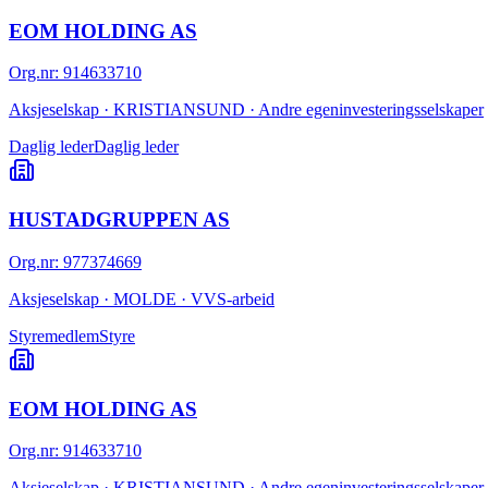
EOM HOLDING AS
Org.nr
:
914633710
Aksjeselskap · KRISTIANSUND · Andre egeninvesteringsselskaper
Daglig leder
Daglig leder
HUSTADGRUPPEN AS
Org.nr
:
977374669
Aksjeselskap · MOLDE · VVS-arbeid
Styremedlem
Styre
EOM HOLDING AS
Org.nr
:
914633710
Aksjeselskap · KRISTIANSUND · Andre egeninvesteringsselskaper