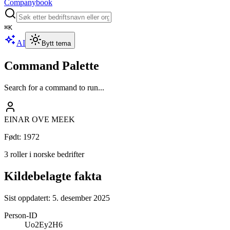
Companybook
⌘
K
AI
Bytt tema
Command Palette
Search for a command to run...
EINAR OVE MEEK
Født
:
1972
3 roller i norske bedrifter
Kildebelagte fakta
Sist oppdatert:
5. desember 2025
Person-ID
Uo2Ey2H6