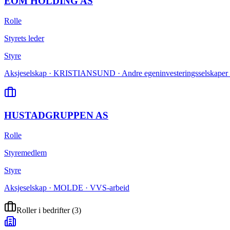
EOM HOLDING AS
Rolle
Styrets leder
Styre
Aksjeselskap · KRISTIANSUND · Andre egeninvesteringsselskaper 
HUSTADGRUPPEN AS
Rolle
Styremedlem
Styre
Aksjeselskap · MOLDE · VVS-arbeid
Roller i bedrifter
(
3
)