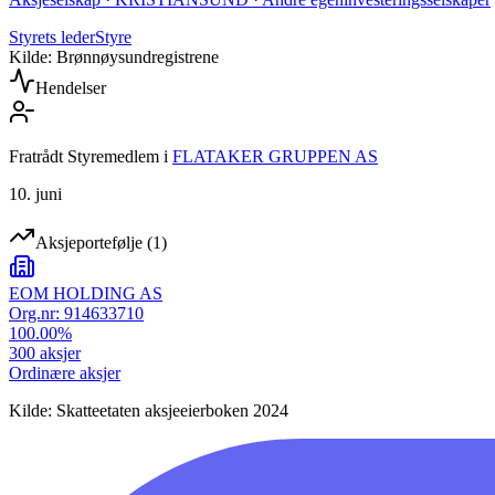
Styrets leder
Styre
Kilde: Brønnøysundregistrene
Hendelser
Fratrådt Styremedlem
i
FLATAKER GRUPPEN AS
10. juni
Aksjeportefølje
(
1
)
EOM HOLDING AS
Org.nr:
914633710
100.00
%
300
aksjer
Ordinære aksjer
Kilde: Skatteetaten aksjeeierboken 2024