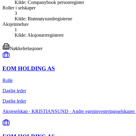
Kilde:
Companybook personregister
Roller i selskaper
3
Kilde:
Brønnøysundregistrene
Aksjeinnehav
1
Kilde:
Aksjonærregisteret
Nøkkelrelasjoner
EOM HOLDING AS
Rolle
Daglig leder
Daglig leder
Aksjeselskap · KRISTIANSUND · Andre egeninvesteringsselskaper 