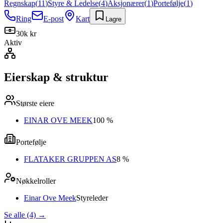
Regnskap
(
11
)
Styre & Ledelse
(
4
)
Aksjonærer
(
1
)
Portefølje
(
1
)
Ring
E-post
Kart
Lagre
30k kr
Aktiv
Eierskap & struktur
Største eiere
EINAR OVE MEEK
100 %
Portefølje
FLATAKER GRUPPEN AS
8 %
Nøkkelroller
Einar Ove Meek
Styreleder
Se alle (4)
→