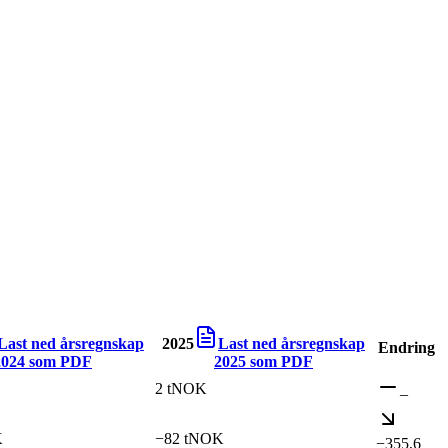
Last ned årsregnskap
2025
Last ned årsregnskap
Endring
2024
som PDF
2025
som PDF
2 tNOK
–
K
−82 tNOK
−355,6