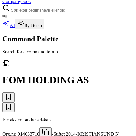
Companybook
⌘
K
AI
Bytt tema
Command Palette
Search for a command to run...
EOM HOLDING AS
Eie aksjer i andre selskap.
Org.nr:
914633710
•
Stiftet
2014
•
KRISTIANSUND N