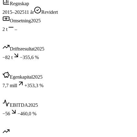
Regnskap
2015–2025
11
år
Revidert
Omsetning
2025
2 t
–
Driftsresultat
2025
−82 t
−355,6 %
Egenkapital
2025
7,7 mill
+353,3 %
EBITDA
2025
−56
−460,0 %