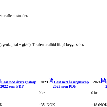
tter alle kostnader.
egenkapital + gjeld). Totalen er alltid lik på begge sider.
Last ned årsregnskap
2023
Last ned årsregnskap
2024
2022
som PDF
2023
som PDF
0 kr
0 kr
OK
−35 tNOK
−18 tNO