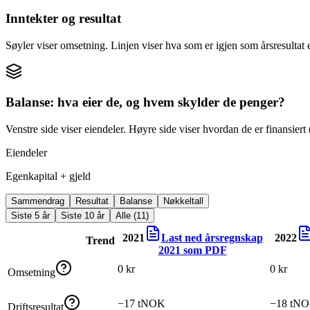
Inntekter og resultat
Søyler viser omsetning. Linjen viser hva som er igjen som årsresultat e
Balanse: hva eier de, og hvem skylder de penger?
Venstre side viser eiendeler. Høyre side viser hvordan de er finansiert (
Eiendeler
Egenkapital + gjeld
Sammendrag
Resultat
Balanse
Nøkkeltall
Siste 5 år
Siste 10 år
Alle (11)
2021
Last ned årsregnskap
2022
Trend
2021
som PDF
0 kr
0 kr
Omsetning
−17 tNOK
−18 tN
Driftsresultat