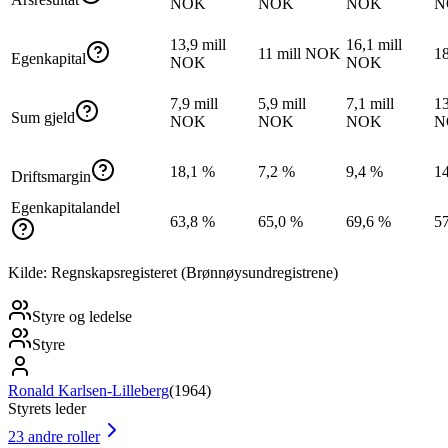
NOK
NOK
NOK
N
13,9 mill
16,1 mill
11 mill NOK
1
Egenkapital
NOK
NOK
7,9 mill
5,9 mill
7,1 mill
13
Sum gjeld
NOK
NOK
NOK
N
18,1 %
7,2 %
9,4 %
1
Driftsmargin
Egenkapitalandel
63,8 %
65,0 %
69,6 %
5
Kilde: Regnskapsregisteret (Brønnøysundregistrene)
Styre og ledelse
Styre
Ronald Karlsen-Lilleberg
(
1964
)
Styrets leder
23
andre roller