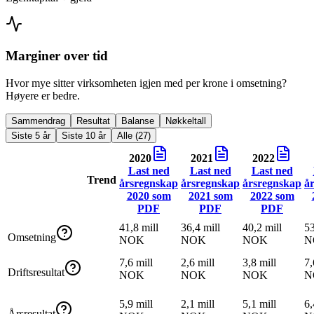
Marginer over tid
Hvor mye sitter virksomheten igjen med per krone i omsetning?
Høyere er bedre.
Sammendrag
Resultat
Balanse
Nøkkeltall
Siste 5 år
Siste 10 år
Alle (27)
2020
2021
2022
Last ned
Last ned
Last ned
Trend
årsregnskap
årsregnskap
årsregnskap
å
2020
som
2021
som
2022
som
PDF
PDF
PDF
41,8 mill
36,4 mill
40,2 mill
53
Omsetning
NOK
NOK
NOK
N
7,6 mill
2,6 mill
3,8 mill
7,
Driftsresultat
NOK
NOK
NOK
N
5,9 mill
2,1 mill
5,1 mill
6,
Årsresultat