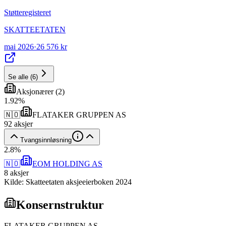
Støtteregisteret
SKATTEETATEN
mai 2026
·
26 576 kr
Se alle
(
6
)
Aksjonærer
(
2
)
1
.
92
%
🇳🇴
FLATAKER GRUPPEN AS
92
aksjer
Tvangsinnløsning
2
.
8
%
🇳🇴
EOM HOLDING AS
8
aksjer
Kilde: Skatteetaten aksjeeierboken 2024
Konsernstruktur
FLATAKER GRUPPEN AS