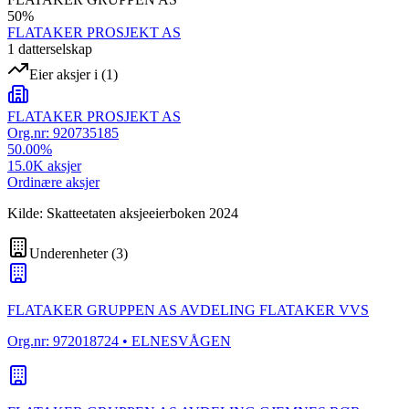
50
%
FLATAKER PROSJEKT AS
1
datterselskap
Eier aksjer i
(
1
)
FLATAKER PROSJEKT AS
Org.nr:
920735185
50.00
%
15.0K
aksjer
Ordinære aksjer
Kilde: Skatteetaten aksjeeierboken 2024
Underenheter
(
3
)
FLATAKER GRUPPEN AS AVDELING FLATAKER VVS
Org.nr:
972018724
• ELNESVÅGEN