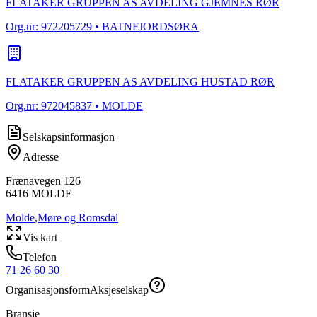
FLATAKER GRUPPEN AS AVDELING GJEMNES RØR
Org.nr:
972205729
• BATNFJORDSØRA
FLATAKER GRUPPEN AS AVDELING HUSTAD RØR
Org.nr:
972045837
• MOLDE
Selskapsinformasjon
Adresse
Frænavegen 126
6416
MOLDE
Molde
,
Møre og Romsdal
Vis kart
Telefon
71 26 60 30
Organisasjonsform
Aksjeselskap
Bransje