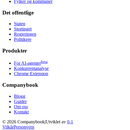
Fylker og kommuner
Det offentlige
Staten
Stortinget
Regjeringen
Politikere
Produkter
beta
For AI-agenter
Konkurrentanalyse
Chrome Extension
Companybook
Blogg
Guider
Om oss
Kontakt
©
2026
Companybook
|
Utviklet av
0-1
Vilkår
Personvern