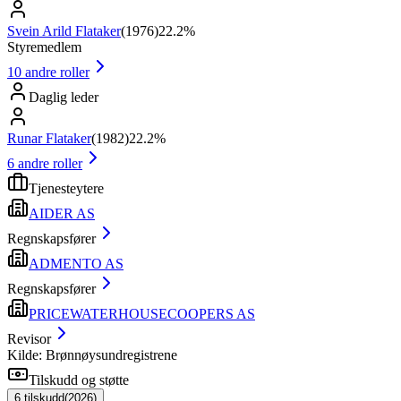
Svein Arild Flataker
(
1976
)
22.2%
Styremedlem
10
andre roller
Daglig leder
Runar Flataker
(
1982
)
22.2%
6
andre roller
Tjenesteytere
AIDER AS
Regnskapsfører
ADMENTO AS
Regnskapsfører
PRICEWATERHOUSECOOPERS AS
Revisor
Kilde: Brønnøysundregistrene
Tilskudd og støtte
6
tilskudd
(
2026
)