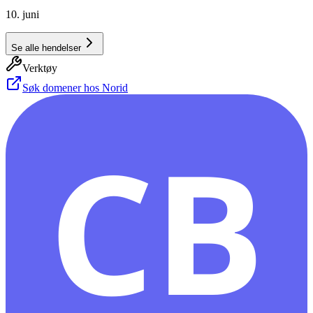
10. juni
Se alle hendelser
Verktøy
Søk domener hos Norid
CB