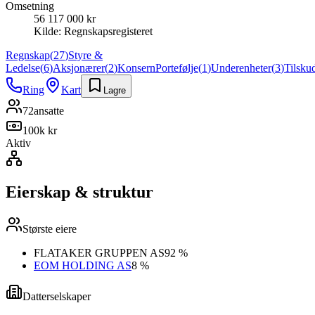
Omsetning
56 117 000 kr
Kilde:
Regnskapsregisteret
Regnskap
(
27
)
Styre &
Ledelse
(
6
)
Aksjonærer
(
2
)
Konsern
Portefølje
(
1
)
Underenheter
(
3
)
Tilsku
Ring
Kart
Lagre
72
ansatte
100k kr
Aktiv
Eierskap & struktur
Største eiere
FLATAKER GRUPPEN AS
92 %
EOM HOLDING AS
8 %
Datterselskaper