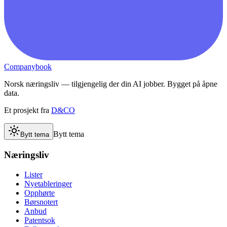
Companybook
Norsk næringsliv — tilgjengelig der din AI jobber. Bygget på åpne
data.
Et prosjekt fra
D&CO
Bytt tema
Bytt tema
Næringsliv
Lister
Nyetableringer
Opphørte
Børsnotert
Anbud
Patentsok