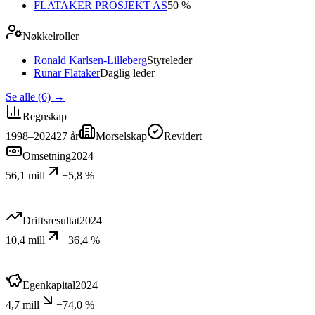
FLATAKER PROSJEKT AS
50 %
Nøkkelroller
Ronald Karlsen-Lilleberg
Styreleder
Runar Flataker
Daglig leder
Se alle (6)
→
Regnskap
1998–2024
27
år
Morselskap
Revidert
Omsetning
2024
56,1 mill
+5,8 %
Driftsresultat
2024
10,4 mill
+36,4 %
Egenkapital
2024
4,7 mill
−74,0 %