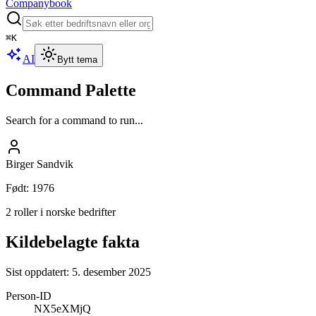
Companybook
⌘
K
AI
Bytt tema
Command Palette
Search for a command to run...
Birger Sandvik
Født
:
1976
2 roller i norske bedrifter
Kildebelagte fakta
Sist oppdatert:
5. desember 2025
Person-ID
NX5eXMjQ