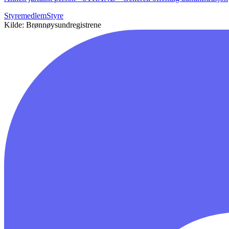
Styremedlem
Styre
Kilde: Brønnøysundregistrene