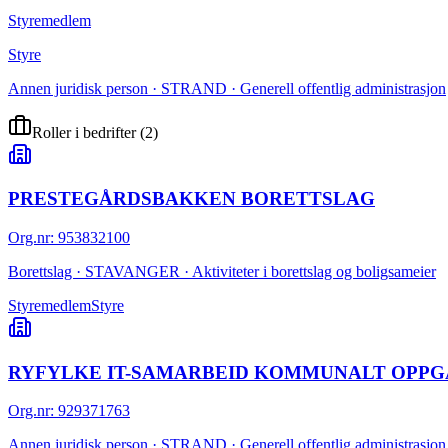
Styremedlem
Styre
Annen juridisk person · STRAND · Generell offentlig administrasjon
Roller i bedrifter
(
2
)
PRESTEGÅRDSBAKKEN BORETTSLAG
Org.nr
:
953832100
Borettslag · STAVANGER · Aktiviteter i borettslag og boligsameier
Styremedlem
Styre
RYFYLKE IT-SAMARBEID KOMMUNALT OPPG
Org.nr
:
929371763
Annen juridisk person · STRAND · Generell offentlig administrasjon