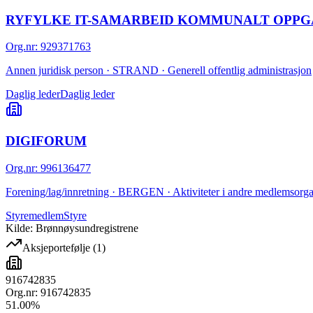
RYFYLKE IT-SAMARBEID KOMMUNALT OPPG
Org.nr
:
929371763
Annen juridisk person · STRAND · Generell offentlig administrasjon
Daglig leder
Daglig leder
DIGIFORUM
Org.nr
:
996136477
Forening/lag/innretning · BERGEN · Aktiviteter i andre medlemsorgan
Styremedlem
Styre
Kilde: Brønnøysundregistrene
Aksjeportefølje
(
1
)
916742835
Org.nr:
916742835
51.00
%