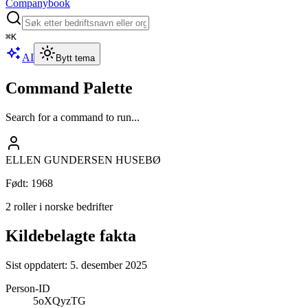
Companybook
⌘
K
AI
Bytt tema
Command Palette
Search for a command to run...
ELLEN GUNDERSEN HUSEBØ
Født
:
1968
2 roller i norske bedrifter
Kildebelagte fakta
Sist oppdatert:
5. desember 2025
Person-ID
5oXQyzTG