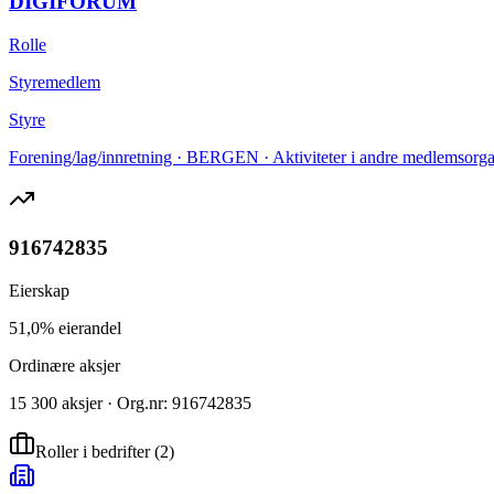
DIGIFORUM
Rolle
Styremedlem
Styre
Forening/lag/innretning · BERGEN · Aktiviteter i andre medlemsorgan
916742835
Eierskap
51,0% eierandel
Ordinære aksjer
15 300 aksjer · Org.nr: 916742835
Roller i bedrifter
(
2
)