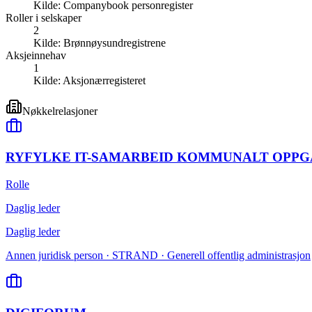
Kilde:
Companybook personregister
Roller i selskaper
2
Kilde:
Brønnøysundregistrene
Aksjeinnehav
1
Kilde:
Aksjonærregisteret
Nøkkelrelasjoner
RYFYLKE IT-SAMARBEID KOMMUNALT OPPG
Rolle
Daglig leder
Daglig leder
Annen juridisk person · STRAND · Generell offentlig administrasjon