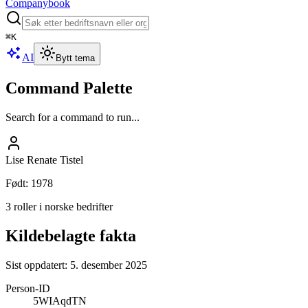
Companybook
⌘
K
AI
Bytt tema
Command Palette
Search for a command to run...
Lise Renate Tistel
Født
:
1978
3 roller i norske bedrifter
Kildebelagte fakta
Sist oppdatert:
5. desember 2025
Person-ID
5WIAqdTN