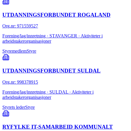
UTDANNINGSFORBUNDET ROGALAND
Org.nr
:
971559527
Forening/lag/innretning · STAVANGER · Aktiviteter i
arbeidstakerorganisasjoner
Styremedlem
Styre
UTDANNINGSFORBUNDET SULDAL
Org.nr
:
998378915
Forening/lag/innretning · SULDAL · Aktiviteter i
arbeidstakerorganisasjoner
Styrets leder
Styre
RYFYLKE IT-SAMARBEID KOMMUNALT