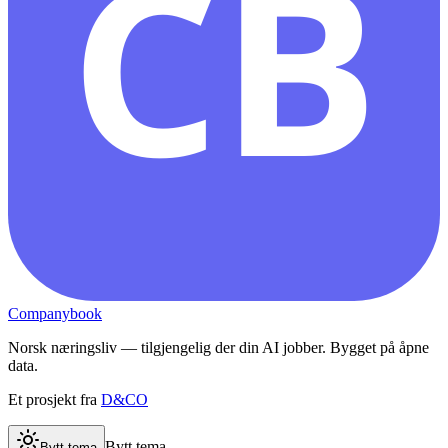
CB
Companybook
Norsk næringsliv — tilgjengelig der din AI jobber. Bygget på åpne
data.
Et prosjekt fra
D&CO
Bytt tema
Bytt tema