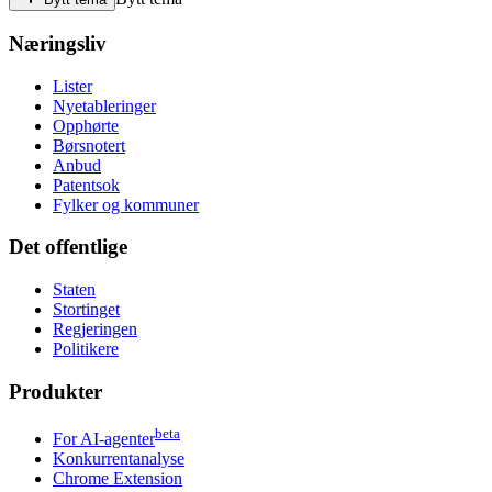
Næringsliv
Lister
Nyetableringer
Opphørte
Børsnotert
Anbud
Patentsok
Fylker og kommuner
Det offentlige
Staten
Stortinget
Regjeringen
Politikere
Produkter
beta
For AI-agenter
Konkurrentanalyse
Chrome Extension