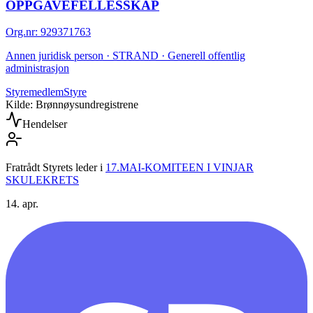
OPPGAVEFELLESSKAP
Org.nr
:
929371763
Annen juridisk person · STRAND · Generell offentlig
administrasjon
Styremedlem
Styre
Kilde: Brønnøysundregistrene
Hendelser
Fratrådt Styrets leder
i
17.MAI-KOMITEEN I VINJAR
SKULEKRETS
14. apr.