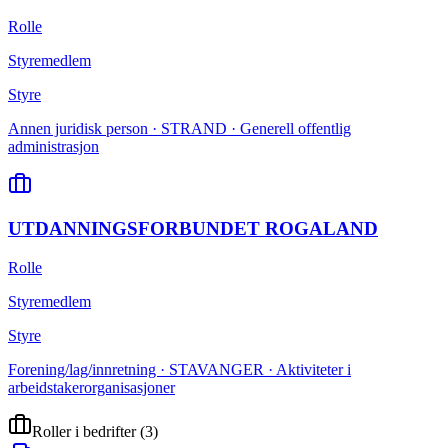
Rolle
Styremedlem
Styre
Annen juridisk person · STRAND · Generell offentlig
administrasjon
UTDANNINGSFORBUNDET ROGALAND
Rolle
Styremedlem
Styre
Forening/lag/innretning · STAVANGER · Aktiviteter i
arbeidstakerorganisasjoner
Roller i bedrifter
(
3
)