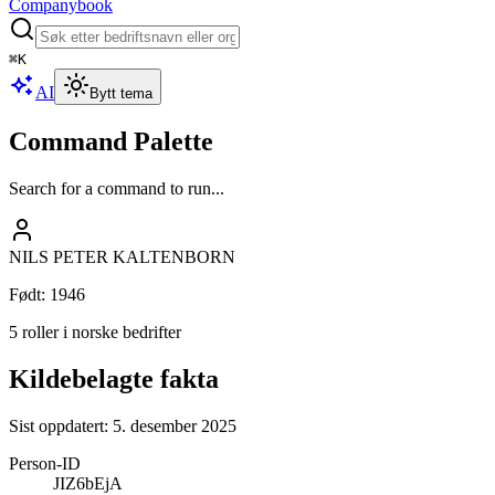
Companybook
⌘
K
AI
Bytt tema
Command Palette
Search for a command to run...
NILS PETER KALTENBORN
Født
:
1946
5 roller i norske bedrifter
Kildebelagte fakta
Sist oppdatert:
5. desember 2025
Person-ID
JIZ6bEjA