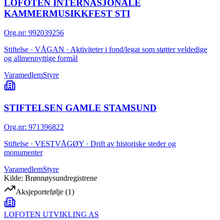
LOFOTEN INTERNASJONALE
KAMMERMUSIKKFEST STI
Org.nr
:
992039256
Stiftelse · VÅGAN · Aktiviteter i fond/legat som støtter veldedige
og allmennyttige formål
Varamedlem
Styre
STIFTELSEN GAMLE STAMSUND
Org.nr
:
971396822
Stiftelse · VESTVÅGØY · Drift av historiske steder og
monumenter
Varamedlem
Styre
Kilde: Brønnøysundregistrene
Aksjeportefølje
(
1
)
LOFOTEN UTVIKLING AS