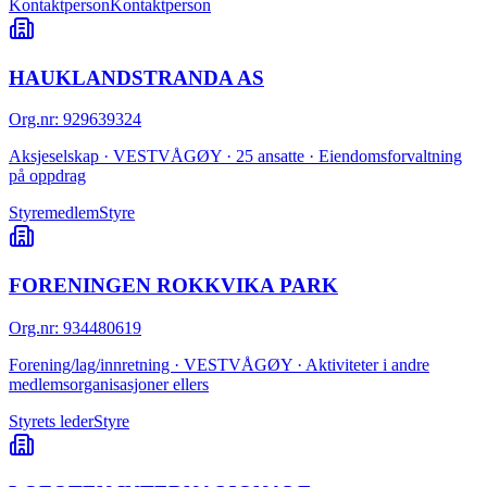
Kontaktperson
Kontaktperson
HAUKLANDSTRANDA AS
Org.nr
:
929639324
Aksjeselskap · VESTVÅGØY · 25 ansatte · Eiendomsforvaltning
på oppdrag
Styremedlem
Styre
FORENINGEN ROKKVIKA PARK
Org.nr
:
934480619
Forening/lag/innretning · VESTVÅGØY · Aktiviteter i andre
medlemsorganisasjoner ellers
Styrets leder
Styre