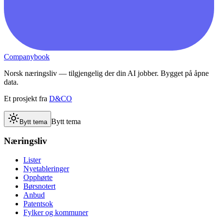
Companybook
Norsk næringsliv — tilgjengelig der din AI jobber. Bygget på åpne
data.
Et prosjekt fra
D&CO
Bytt tema
Bytt tema
Næringsliv
Lister
Nyetableringer
Opphørte
Børsnotert
Anbud
Patentsok
Fylker og kommuner