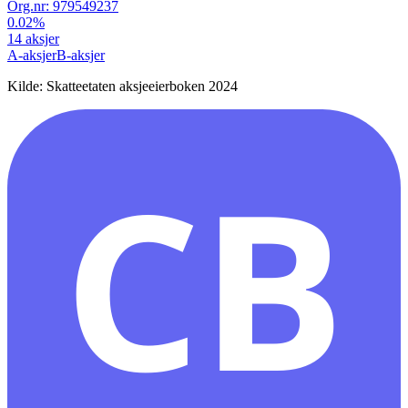
Org.nr:
979549237
0.02
%
14
aksjer
A-aksjer
B-aksjer
Kilde: Skatteetaten aksjeeierboken 2024
CB