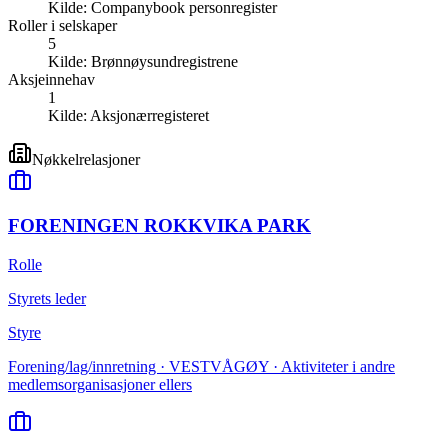
Kilde:
Companybook personregister
Roller i selskaper
5
Kilde:
Brønnøysundregistrene
Aksjeinnehav
1
Kilde:
Aksjonærregisteret
Nøkkelrelasjoner
FORENINGEN ROKKVIKA PARK
Rolle
Styrets leder
Styre
Forening/lag/innretning · VESTVÅGØY · Aktiviteter i andre
medlemsorganisasjoner ellers