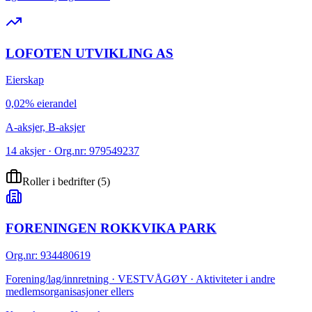
LOFOTEN UTVIKLING AS
Eierskap
0,02% eierandel
A-aksjer, B-aksjer
14 aksjer · Org.nr: 979549237
Roller i bedrifter
(
5
)
FORENINGEN ROKKVIKA PARK
Org.nr
:
934480619
Forening/lag/innretning · VESTVÅGØY · Aktiviteter i andre
medlemsorganisasjoner ellers