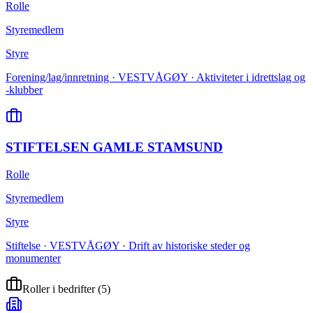
Rolle
Styremedlem
Styre
Forening/lag/innretning · VESTVÅGØY · Aktiviteter i idrettslag og
-klubber
STIFTELSEN GAMLE STAMSUND
Rolle
Styremedlem
Styre
Stiftelse · VESTVÅGØY · Drift av historiske steder og
monumenter
Roller i bedrifter
(
5
)