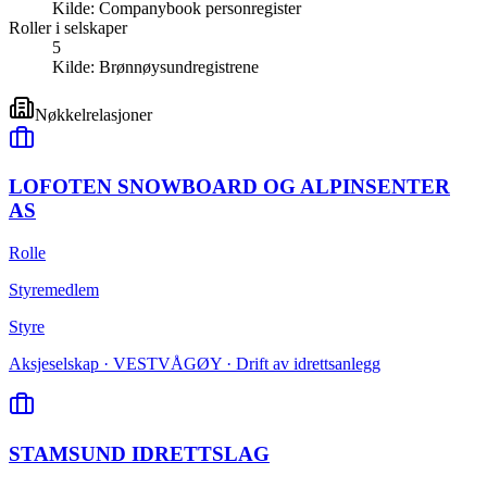
Kilde:
Companybook personregister
Roller i selskaper
5
Kilde:
Brønnøysundregistrene
Nøkkelrelasjoner
LOFOTEN SNOWBOARD OG ALPINSENTER
AS
Rolle
Styremedlem
Styre
Aksjeselskap · VESTVÅGØY · Drift av idrettsanlegg
STAMSUND IDRETTSLAG