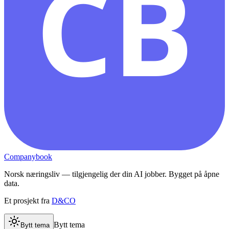
CB
Companybook
Norsk næringsliv — tilgjengelig der din AI jobber. Bygget på åpne
data.
Et prosjekt fra
D&CO
Bytt tema
Bytt tema