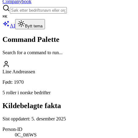
Companybook
⌘
K
AI
Bytt tema
Command Palette
Search for a command to run...
Line Andreassen
Født
:
1970
5 roller i norske bedrifter
Kildebelagte fakta
Sist oppdatert:
5. desember 2025
Person-ID
0C_0i6WS