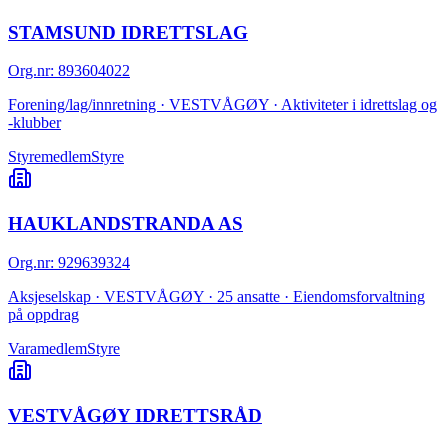
STAMSUND IDRETTSLAG
Org.nr
:
893604022
Forening/lag/innretning · VESTVÅGØY · Aktiviteter i idrettslag og
-klubber
Styremedlem
Styre
HAUKLANDSTRANDA AS
Org.nr
:
929639324
Aksjeselskap · VESTVÅGØY · 25 ansatte · Eiendomsforvaltning
på oppdrag
Varamedlem
Styre
VESTVÅGØY IDRETTSRÅD