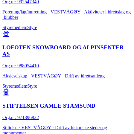
Org.nr
:
992547340
Forening/lag/innretning · VESTVÅGØY · Aktiviteter i idrettslag og
-klubber
Styremedlem
Styre
LOFOTEN SNOWBOARD OG ALPINSENTER
AS
Org.nr
:
988054410
Aksjeselskap · VESTVÅGØY · Drift av idrettsanlegg
Styremedlem
Styre
STIFTELSEN GAMLE STAMSUND
Org.nr
:
971396822
Stiftelse · VESTVÅGØY · Drift av historiske steder og
monumenter