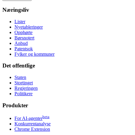
Næringsliv
Lister
Nyetableringer
Opphørte
Børsnotert
Anbud
Patentsok
Fylker og kommuner
Det offentlige
Staten
Stortinget
Regjeringen
Politikere
Produkter
beta
For AI-agenter
Konkurrentanalyse
Chrome Extension