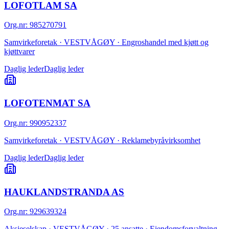
LOFOTLAM SA
Org.nr
:
985270791
Samvirkeforetak · VESTVÅGØY · Engroshandel med kjøtt og
kjøttvarer
Daglig leder
Daglig leder
LOFOTENMAT SA
Org.nr
:
990952337
Samvirkeforetak · VESTVÅGØY · Reklamebyråvirksomhet
Daglig leder
Daglig leder
HAUKLANDSTRANDA AS
Org.nr
:
929639324
Aksjeselskap · VESTVÅGØY · 25 ansatte · Eiendomsforvaltning