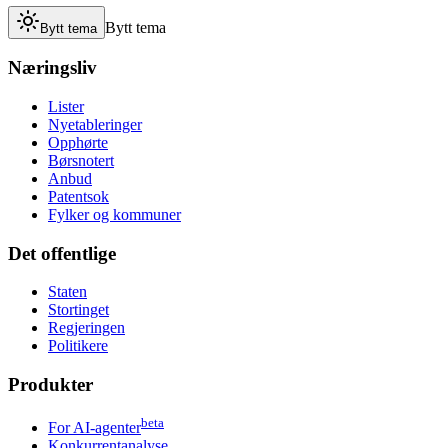
Bytt tema
Bytt tema
Næringsliv
Lister
Nyetableringer
Opphørte
Børsnotert
Anbud
Patentsok
Fylker og kommuner
Det offentlige
Staten
Stortinget
Regjeringen
Politikere
Produkter
beta
For AI-agenter
Konkurrentanalyse