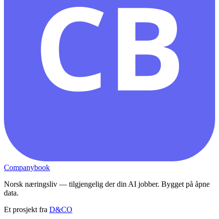
CB
Companybook
Norsk næringsliv — tilgjengelig der din AI jobber. Bygget på åpne
data.
Et prosjekt fra
D&CO