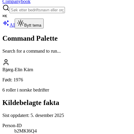
Companybook
⌘
K
AI
Bytt tema
Command Palette
Search for a command to run...
Bjørg-Elin Kärn
Født
:
1976
6 roller i norske bedrifter
Kildebelagte fakta
Sist oppdatert:
5. desember 2025
Person-ID
b2MKI6Q4