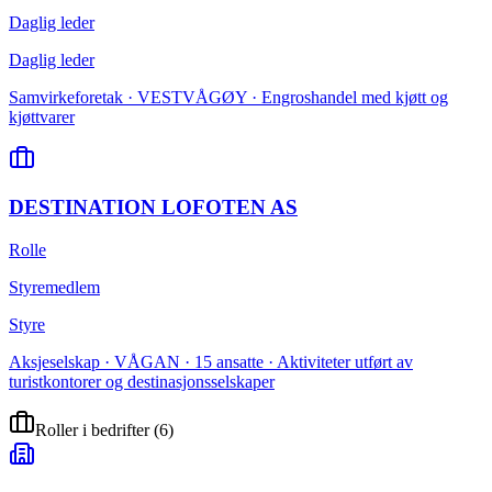
Daglig leder
Daglig leder
Samvirkeforetak · VESTVÅGØY · Engroshandel med kjøtt og
kjøttvarer
DESTINATION LOFOTEN AS
Rolle
Styremedlem
Styre
Aksjeselskap · VÅGAN · 15 ansatte · Aktiviteter utført av
turistkontorer og destinasjonsselskaper
Roller i bedrifter
(
6
)