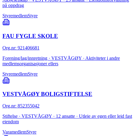
på oppdrag
Styremedlem
Styre
FAU FYGLE SKOLE
Org.nr
:
921406681
Forening/lag/innretning · VESTVÅGØY · Aktiviteter i andre
medlemsorganisasjoner ellers
Styremedlem
Styre
VESTVÅGØY BOLIGSTIFTELSE
Org.nr
:
852355042
Stiftelse · VESTVÅGØY · 12 ansatte · Utleie av egen eller leid fast
eiendom
Varamedlem
Styre