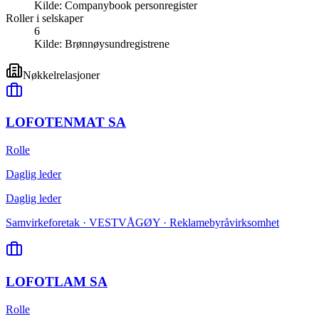
Kilde:
Companybook personregister
Roller i selskaper
6
Kilde:
Brønnøysundregistrene
Nøkkelrelasjoner
LOFOTENMAT SA
Rolle
Daglig leder
Daglig leder
Samvirkeforetak · VESTVÅGØY · Reklamebyråvirksomhet
LOFOTLAM SA
Rolle