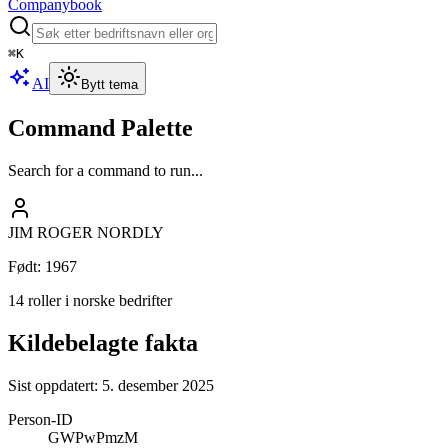
Companybook
⌘
K
AI
Bytt tema
Command Palette
Search for a command to run...
JIM ROGER NORDLY
Født
:
1967
14 roller i norske bedrifter
Kildebelagte fakta
Sist oppdatert:
5. desember 2025
Person-ID
GWPwPmzM