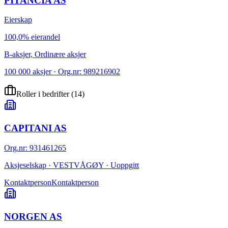
PITANCIA AS
Eierskap
100,0% eierandel
B-aksjer, Ordinære aksjer
100 000 aksjer · Org.nr: 989216902
Roller i bedrifter
(
14
)
CAPITANI AS
Org.nr
:
931461265
Aksjeselskap · VESTVÅGØY · Uoppgitt
Kontaktperson
Kontaktperson
NORGEN AS