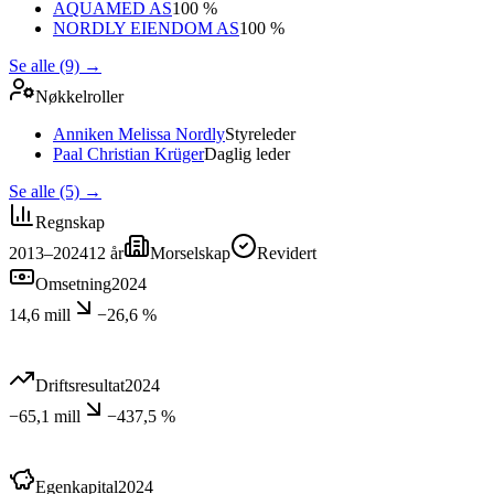
AQUAMED AS
100 %
NORDLY EIENDOM AS
100 %
Se alle (9)
→
Nøkkelroller
Anniken Melissa Nordly
Styreleder
Paal Christian Krüger
Daglig leder
Se alle (5)
→
Regnskap
2013–2024
12
år
Morselskap
Revidert
Omsetning
2024
14,6 mill
−26,6 %
Driftsresultat
2024
−65,1 mill
−437,5 %
Egenkapital
2024