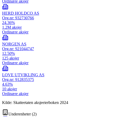
Ordinære aksjer
HERD HOLDCO AS
Org.nr:
932730766
24.36
%
1.2M
aksjer
Ordinære aksjer
NORGEN AS
Org.nr:
921044747
12.50
%
125
aksjer
Ordinære aksjer
LOVE UTVIKLING AS
Org.nr:
912835375
4.63
%
10
aksjer
Ordinære aksjer
Kilde: Skatteetaten aksjeeierboken 2024
Underenheter
(
2
)