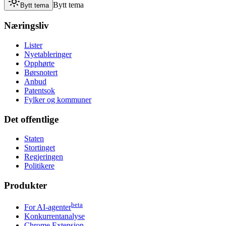
Bytt tema
Bytt tema
Næringsliv
Lister
Nyetableringer
Opphørte
Børsnotert
Anbud
Patentsok
Fylker og kommuner
Det offentlige
Staten
Stortinget
Regjeringen
Politikere
Produkter
beta
For AI-agenter
Konkurrentanalyse
Chrome Extension