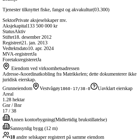
Tjenester tilknyttet fiske, fangst og akvakultur
(
03.300
)
Sektor
Private aksjeselskaper mv.
Aksjekapital
133 500 000 kr
Status
Aktiv
Stiftet
18. desember 2012
Registrert
21. jan. 2013
Vedtektsdato
10. apr. 2024
MVA-registrert
Ja
Foretaksregisteret
Ja
Eiendom ved virksomhetsadressen
Adresse-/koordinatkobling fra Matrikkelen; dette dokumenterer ikke
juridisk eierskap.
Grunneiendom
Vestvågøy
Uavklart eierskap
1860-17/38-0
Areal
1.28 hektar
Gnr / Bnr
17
/
38
Annen kontorbygning
(
Midlertidig brukstillatelse
)
Sannsynlig bygg (12 m)
18
andre selskap
er
registrert på samme eiendom