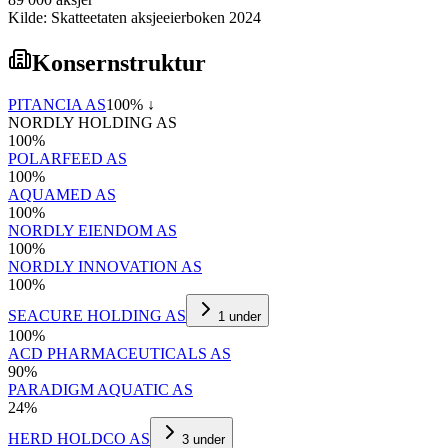
Kilde: Skatteetaten aksjeeierboken 2024
Konsernstruktur
PITANCIA AS
100
% ↓
NORDLY HOLDING AS
100
%
POLARFEED AS
100
%
AQUAMED AS
100
%
NORDLY EIENDOM AS
100
%
NORDLY INNOVATION AS
100
%
SEACURE HOLDING AS
1
under
100
%
ACD PHARMACEUTICALS AS
90
%
PARADIGM AQUATIC AS
24
%
HERD HOLDCO AS
3
under