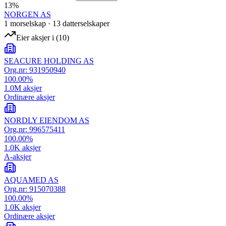
13
%
NORGEN AS
1
morselskap
·
13
datterselskap
er
Eier aksjer i
(
10
)
SEACURE HOLDING AS
Org.nr:
931950940
100.00
%
1.0M
aksjer
Ordinære aksjer
NORDLY EIENDOM AS
Org.nr:
996575411
100.00
%
1.0K
aksjer
A-aksjer
AQUAMED AS
Org.nr:
915070388
100.00
%
1.0K
aksjer
Ordinære aksjer