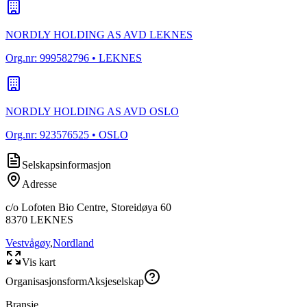
NORDLY HOLDING AS AVD LEKNES
Org.nr:
999582796
• LEKNES
NORDLY HOLDING AS AVD OSLO
Org.nr:
923576525
• OSLO
Selskapsinformasjon
Adresse
c/o Lofoten Bio Centre, Storeidøya 60
8370
LEKNES
Vestvågøy
,
Nordland
Vis kart
Organisasjonsform
Aksjeselskap
Bransje