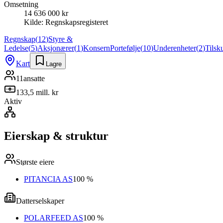
Omsetning
14 636 000 kr
Kilde:
Regnskapsregisteret
Regnskap
(
12
)
Styre &
Ledelse
(
5
)
Aksjonærer
(
1
)
Konsern
Portefølje
(
10
)
Underenheter
(
2
)
Tilsk
Kart
Lagre
11
ansatte
133,5 mill. kr
Aktiv
Eierskap & struktur
Største eiere
PITANCIA AS
100 %
Datterselskaper
POLARFEED AS
100 %