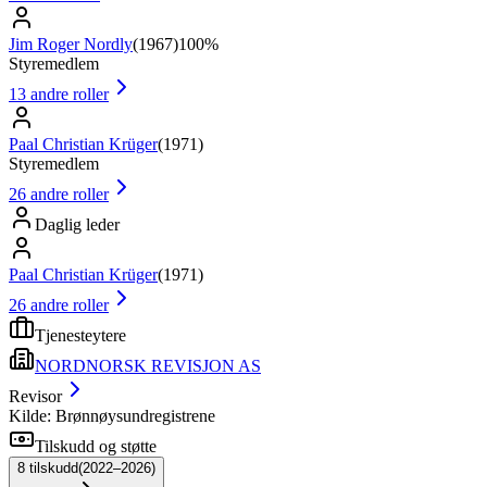
Jim Roger Nordly
(
1967
)
100%
Styremedlem
13
andre roller
Paal Christian Krüger
(
1971
)
Styremedlem
26
andre roller
Daglig leder
Paal Christian Krüger
(
1971
)
26
andre roller
Tjenesteytere
NORDNORSK REVISJON AS
Revisor
Kilde: Brønnøysundregistrene
Tilskudd og støtte
8
tilskudd
(
2022–2026
)