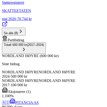
Støtteregisteret
SKATTEETATEN
mai 2026
·
76 744 kr
Se alle
(
8
)
Partibidrag
Totalt
600 000 kr
(
2017–2024
)
NORDLAND HØYRE
(
600 000 kr
)
Siste bidrag
NORDLAND HØYRE
NORDLAND HØYRE
2024
·
500 000 kr
NORDLAND HØYRE
NORDLAND HØYRE
2017
·
100 000 kr
Aksjonærer
(
1
)
1
.
100
%
🇳🇴
PITANCIA AS
89 000
aksjer