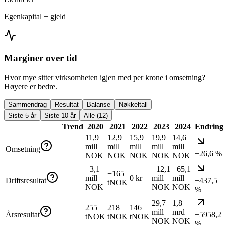
Egenkapital + gjeld
Marginer over tid
Hvor mye sitter virksomheten igjen med per krone i omsetning?
Høyere er bedre.
Sammendrag
Resultat
Balanse
Nøkkeltall
Siste 5 år
Siste 10 år
Alle (12)
Trend
2020
2021
2022
2023
2024
Endring
11,9
12,9
15,9
19,9
14,6
mill
mill
mill
mill
mill
Omsetning
−26,6 %
NOK
NOK
NOK
NOK
NOK
−3,1
−12,1
−65,1
−165
mill
0 kr
mill
mill
Driftsresultat
−437,5
tNOK
NOK
NOK
NOK
%
29,7
1,8
255
218
146
mill
mrd
Årsresultat
+5958,2
tNOK
tNOK
tNOK
NOK
NOK
%