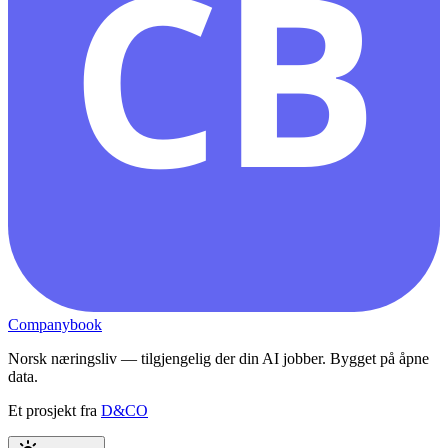
CB
Companybook
Norsk næringsliv — tilgjengelig der din AI jobber. Bygget på åpne
data.
Et prosjekt fra
D&CO