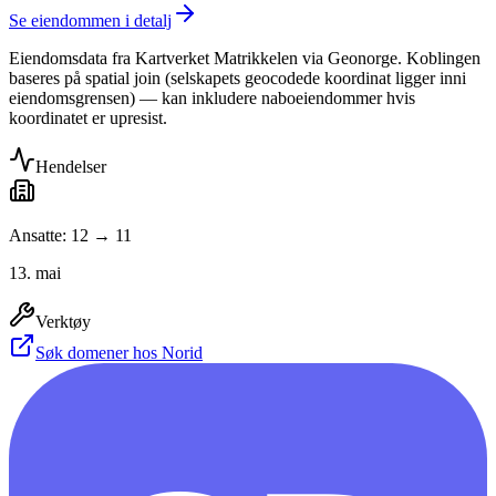
Se eiendommen i detalj
Eiendomsdata fra Kartverket Matrikkelen via Geonorge. Koblingen
baseres på spatial join (selskapets geocodede koordinat ligger inni
eiendomsgrensen) — kan inkludere naboeiendommer hvis
koordinatet er upresist.
Hendelser
Ansatte: 12 → 11
13. mai
Verktøy
Søk domener hos Norid