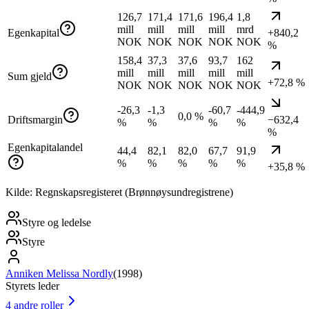
126,7
171,4
171,6
196,4
1,8
mill
mill
mill
mill
mrd
Egenkapital
+840,2
NOK
NOK
NOK
NOK
NOK
%
158,4
37,3
37,6
93,7
162
mill
mill
mill
mill
mill
Sum gjeld
+72,8 %
NOK
NOK
NOK
NOK
NOK
-26,3
-1,3
-60,7
-444,9
0,0 %
Driftsmargin
−632,4
%
%
%
%
%
Egenkapitalandel
44,4
82,1
82,0
67,7
91,9
%
%
%
%
%
+35,8 %
Kilde: Regnskapsregisteret (Brønnøysundregistrene)
Styre og ledelse
Styre
Anniken Melissa Nordly
(
1998
)
Styrets leder
4
andre roller