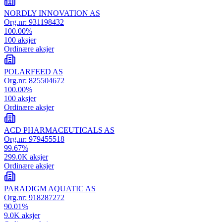
NORDLY INNOVATION AS
Org.nr:
931198432
100.00
%
100
aksjer
Ordinære aksjer
POLARFEED AS
Org.nr:
825504672
100.00
%
100
aksjer
Ordinære aksjer
ACD PHARMACEUTICALS AS
Org.nr:
979455518
99.67
%
299.0K
aksjer
Ordinære aksjer
PARADIGM AQUATIC AS
Org.nr:
918287272
90.01
%
9.0K
aksjer